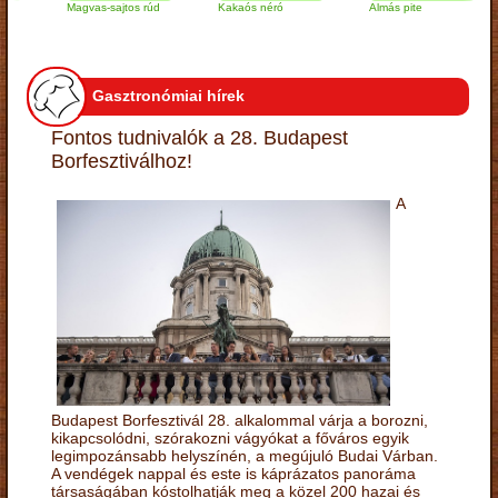
Magvas-sajtos rúd
Kakaós néró
Almás pite
Z
t
Gasztronómiai hírek
Fontos tudnivalók a 28. Budapest
Borfesztiválhoz!
A
Budapest Borfesztivál 28. alkalommal várja a borozni,
kikapcsolódni, szórakozni vágyókat a főváros egyik
legimpozánsabb helyszínén, a megújuló Budai Várban.
A vendégek nappal és este is káprázatos panoráma
társaságában kóstolhatják meg a közel 200 hazai és