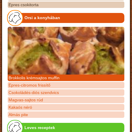
Epres csokitorta
Orsi a konyhában
Brokkolis krémsajtos muffin
Epres-citromos frissítő
Csokoládés-diós szendvics
Magvas-sajtos rúd
Kakaós néró
Almás pite
Leves receptek