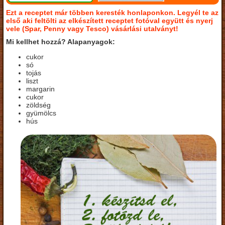
Ezt a receptet már többen keresték honlaponkon. Legyél te az
első aki feltölti az elkészített receptet fotóval együtt és nyerj
vele (Spar, Penny vagy Tesco) vásárlási utalványt!
Mi kellhet hozzá? Alapanyagok:
cukor
só
tojás
liszt
margarin
cukor
zöldség
gyümölcs
hús