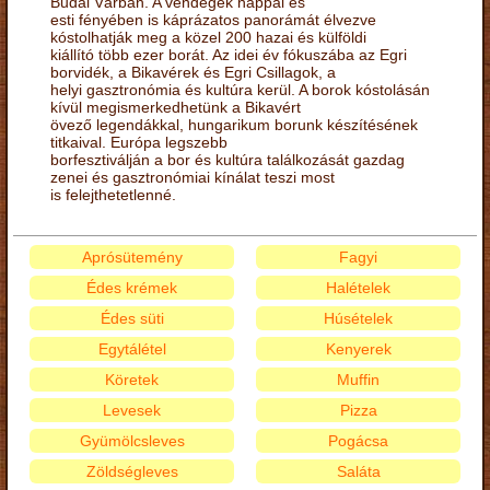
Budai Várban. A vendégek nappal és
esti fényében is káprázatos panorámát élvezve
kóstolhatják meg a közel 200 hazai és külföldi
kiállító több ezer borát. Az idei év fókuszába az Egri
borvidék, a Bikavérek és Egri Csillagok, a
helyi gasztronómia és kultúra kerül. A borok kóstolásán
kívül megismerkedhetünk a Bikavért
övező legendákkal, hungarikum borunk készítésének
titkaival. Európa legszebb
borfesztiválján a bor és kultúra találkozását gazdag
zenei és gasztronómiai kínálat teszi most
is felejthetetlenné.
Aprósütemény
Fagyi
Édes krémek
Halételek
Édes süti
Húsételek
Egytálétel
Kenyerek
Köretek
Muffin
Levesek
Pizza
Gyümölcsleves
Pogácsa
Zöldségleves
Saláta