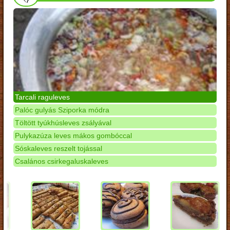
Tarcali raguleves
Palóc gulyás Sziporka módra
Töltött tyúkhúsleves zsályával
Pulykazúza leves mákos gombóccal
Sóskaleves reszelt tojással
Csalános csirkegaluskaleves