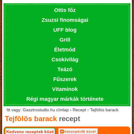
Ottis főz
Zsuzsi finomságai
UFF blog
Grill
Életmód
Csokivilág
Teázó
Fűszerek
Vitaminok
Régi magyar márkák története
Itt vagy: Gasztrostudio.hu címlap › Recept › Tejfölös barack
Tejfölös barack
recept
Kedvenc receptek közé