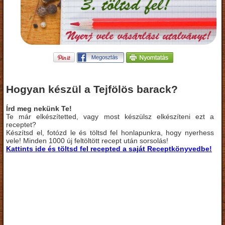
Hogyan készül a Tejfölös barack?
Írd meg nekünk Te!
Te már elkészítetted, vagy most készülsz elkészíteni ezt a
receptet?
Készítsd el, fotózd le és töltsd fel honlapunkra, hogy nyerhess
vele! Minden 1000 új feltöltött recept után sorsolás!
Kattints ide és töltsd fel recepted a saját Receptkönyvedbe!