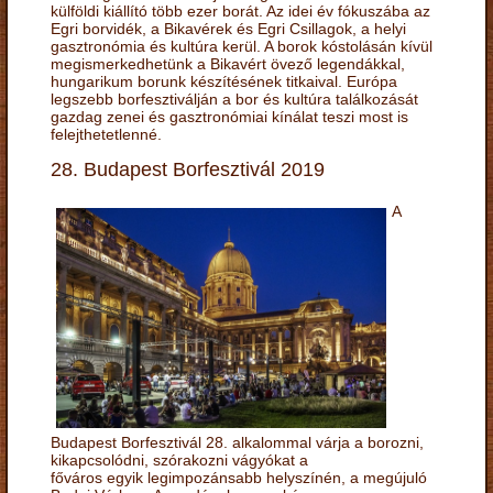
külföldi kiállító több ezer borát. Az idei év fókuszába az
Egri borvidék, a Bikavérek és Egri Csillagok, a helyi
gasztronómia és kultúra kerül. A borok kóstolásán kívül
megismerkedhetünk a Bikavért övező legendákkal,
hungarikum borunk készítésének titkaival. Európa
legszebb borfesztiválján a bor és kultúra találkozását
gazdag zenei és gasztronómiai kínálat teszi most is
felejthetetlenné.
28. Budapest Borfesztivál 2019
A
Budapest Borfesztivál 28. alkalommal várja a borozni,
kikapcsolódni, szórakozni vágyókat a
főváros egyik legimpozánsabb helyszínén, a megújuló