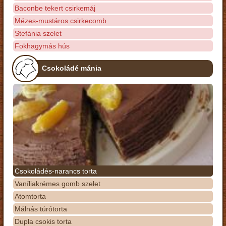
Baconbe tekert csirkemáj
Mézes-mustáros csirkecomb
Stefánia szelet
Fokhagymás hús
Csokoládé mánia
Csokoládés-narancs torta
Vaníliakrémes gomb szelet
Atomtorta
Málnás túrótorta
Dupla csokis torta