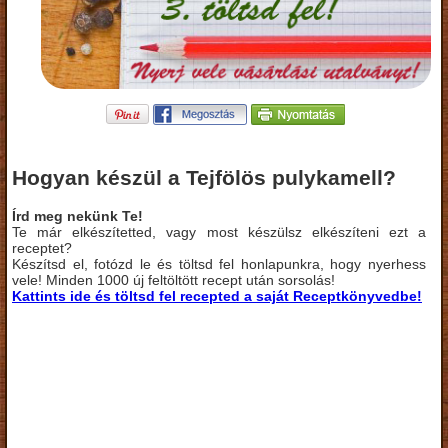
Hogyan készül a Tejfölös pulykamell?
Írd meg nekünk Te!
Te már elkészítetted, vagy most készülsz elkészíteni ezt a
receptet?
Készítsd el, fotózd le és töltsd fel honlapunkra, hogy nyerhess
vele! Minden 1000 új feltöltött recept után sorsolás!
Kattints ide és töltsd fel recepted a saját Receptkönyvedbe!