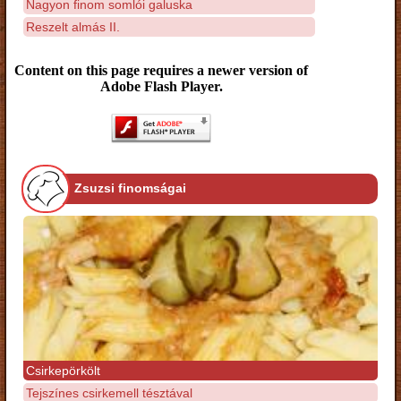
Nagyon finom somlói galuska
Reszelt almás II.
Content on this page requires a newer version of
Adobe Flash Player.
Zsuzsi finomságai
Csirkepörkölt
Tejszínes csirkemell tésztával