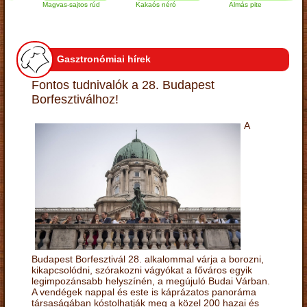
Magvas-sajtos rúd
Kakaós néró
Almás pite
Z
t
Gasztronómiai hírek
Fontos tudnivalók a 28. Budapest
Borfesztiválhoz!
A
Budapest Borfesztivál 28. alkalommal várja a borozni,
kikapcsolódni, szórakozni vágyókat a főváros egyik
legimpozánsabb helyszínén, a megújuló Budai Várban.
A vendégek nappal és este is káprázatos panoráma
társaságában kóstolhatják meg a közel 200 hazai és