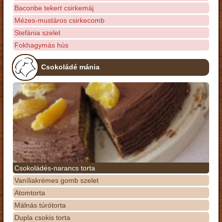
Baconbe tekert csirkemáj
Mézes-mustáros csirkecomb
Stefánia szelet
Fokhagymás hús
Csokoládé mánia
Csokoládés-narancs torta
Vaníliakrémes gomb szelet
Atomtorta
Málnás túrótorta
Dupla csokis torta