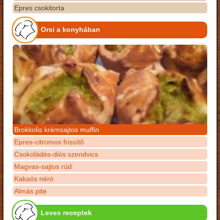
Epres csokitorta
Orsi a konyhában
Brokkolis krémsajtos muffin
Epres-citromos frissítő
Csokoládés-diós szendvics
Magvas-sajtos rúd
Kakaós néró
Almás pite
Leves receptek