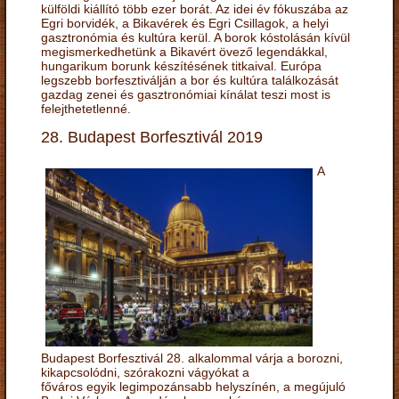
külföldi kiállító több ezer borát. Az idei év fókuszába az
Egri borvidék, a Bikavérek és Egri Csillagok, a helyi
gasztronómia és kultúra kerül. A borok kóstolásán kívül
megismerkedhetünk a Bikavért övező legendákkal,
hungarikum borunk készítésének titkaival. Európa
legszebb borfesztiválján a bor és kultúra találkozását
gazdag zenei és gasztronómiai kínálat teszi most is
felejthetetlenné.
28. Budapest Borfesztivál 2019
A
Budapest Borfesztivál 28. alkalommal várja a borozni,
kikapcsolódni, szórakozni vágyókat a
főváros egyik legimpozánsabb helyszínén, a megújuló