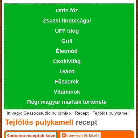
Ottis főz
Zsuzsi finomságai
UFF blog
Grill
Életmód
Csokivilág
Teázó
Fűszerek
Vitaminok
Régi magyar márkák története
Itt vagy: Gasztrostudio.hu címlap › Recept › Tejfölös pulykamell
Tejfölös pulykamell
recept
Kedvenc receptek közé