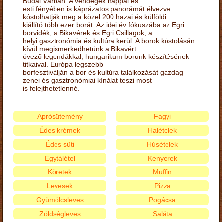
Budai Várban. A vendégek nappal és
esti fényében is káprázatos panorámát élvezve
kóstolhatják meg a közel 200 hazai és külföldi
kiállító több ezer borát. Az idei év fókuszába az Egri
borvidék, a Bikavérek és Egri Csillagok, a
helyi gasztronómia és kultúra kerül. A borok kóstolásán
kívül megismerkedhetünk a Bikavért
övező legendákkal, hungarikum borunk készítésének
titkaival. Európa legszebb
borfesztiválján a bor és kultúra találkozását gazdag
zenei és gasztronómiai kínálat teszi most
is felejthetetlenné.
Aprósütemény
Fagyi
Édes krémek
Halételek
Édes süti
Húsételek
Egytálétel
Kenyerek
Köretek
Muffin
Levesek
Pizza
Gyümölcsleves
Pogácsa
Zöldségleves
Saláta