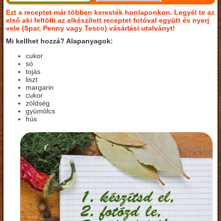
Ezt a receptet már többen keresték honlaponkon. Legyél te az
első aki feltölti az elkészített receptet fotóval együtt és nyerj
vele (Spar, Penny vagy Tesco) vásárlási utalványt!
Mi kellhet hozzá? Alapanyagok:
cukor
só
tojás
liszt
margarin
cukor
zöldség
gyümölcs
hús