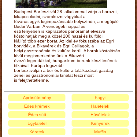
Budapest Borfesztivál 28. alkalommal várja a borozni,
kikapcsolódni, szórakozni vágyókat a
főváros egyik legimpozánsabb helyszínén, a megújuló
Budai Várban. A vendégek nappal és
esti fényében is káprázatos panorámát élvezve
kóstolhatják meg a közel 200 hazai és külföldi
kiállító több ezer borát. Az idei év fókuszába az Egri
borvidék, a Bikavérek és Egri Csillagok, a
helyi gasztronómia és kultúra kerül. A borok kóstolásán
kívül megismerkedhetünk a Bikavért
övező legendákkal, hungarikum borunk készítésének
titkaival. Európa legszebb
borfesztiválján a bor és kultúra találkozását gazdag
zenei és gasztronómiai kínálat teszi most
is felejthetetlenné.
Aprósütemény
Fagyi
Édes krémek
Halételek
Édes süti
Húsételek
Egytálétel
Kenyerek
Köretek
Muffin