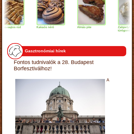
ajtos rúd
Kakaós néró
Almás pite
Zabpelyhes
túrógombóc
Gasztronómiai hírek
Fontos tudnivalók a 28. Budapest
Borfesztiválhoz!
A