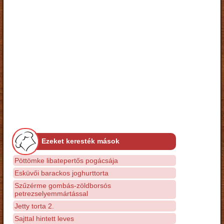
Ezeket keresték mások
Pöttömke libatepertős pogácsája
Esküvői barackos joghurttorta
Szűzérme gombás-zöldborsós
petrezselyemmártással
Jetty torta 2.
Sajttal hintett leves