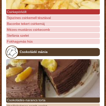
Csirkepörkölt
Tejszínes csirkemell tésztával
Baconbe tekert csirkemáj
Mézes-mustáros csirkecomb
Stefánia szelet
Fokhagymás hús
Csokoládé mánia
Csokoládés-narancs torta