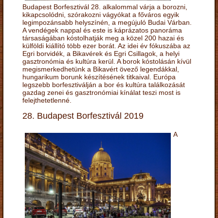
Budapest Borfesztivál 28. alkalommal várja a borozni,
kikapcsolódni, szórakozni vágyókat a főváros egyik
legimpozánsabb helyszínén, a megújuló Budai Várban.
A vendégek nappal és este is káprázatos panoráma
társaságában kóstolhatják meg a közel 200 hazai és
külföldi kiállító több ezer borát. Az idei év fókuszába az
Egri borvidék, a Bikavérek és Egri Csillagok, a helyi
gasztronómia és kultúra kerül. A borok kóstolásán kívül
megismerkedhetünk a Bikavért övező legendákkal,
hungarikum borunk készítésének titkaival. Európa
legszebb borfesztiválján a bor és kultúra találkozását
gazdag zenei és gasztronómiai kínálat teszi most is
felejthetetlenné.
28. Budapest Borfesztivál 2019
A