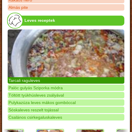
Kakaós néró
Almás pite
Leves receptek
Tarcali raguleves
Palóc gulyás Sziporka módra
Töltött tyúkhúsleves zsályával
Pulykazúza leves mákos gombóccal
Sóskaleves reszelt tojással
Csalános csirkegaluskaleves