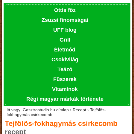
Ottis főz
Zsuzsi finomságai
UFF blog
Grill
Életmód
Csokivilág
Teázó
Fűszerek
Vitaminok
Régi magyar márkák története
Itt vagy: Gasztrostudio.hu címlap › Recept › Tejfölös-
fokhagymás csirkecomb
Tejfölös-fokhagymás csirkecomb
recept