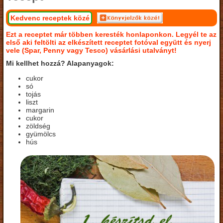
Kedvenc receptek közé
Ezt a receptet már többen keresték honlaponkon. Legyél te az
első aki feltölti az elkészített receptet fotóval együtt és nyerj
vele (Spar, Penny vagy Tesco) vásárlási utalványt!
Mi kellhet hozzá? Alapanyagok:
cukor
só
tojás
liszt
margarin
cukor
zöldség
gyümölcs
hús