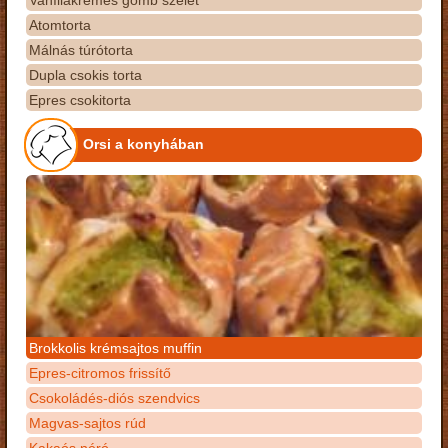
Vaníliakrémes gomb szelet
Atomtorta
Málnás túrótorta
Dupla csokis torta
Epres csokitorta
Orsi a konyhában
Brokkolis krémsajtos muffin
Epres-citromos frissítő
Csokoládés-diós szendvics
Magvas-sajtos rúd