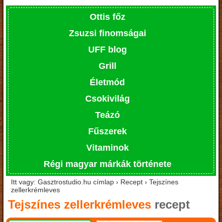
Ottis főz
Zsuzsi finomságai
UFF blog
Grill
Életmód
Csokivilág
Teázó
Fűszerek
Vitaminok
Régi magyar márkák története
Itt vagy: Gasztrostudio.hu címlap › Recept › Tejszínes
zellerkrémleves
Tejszínes zellerkrémleves
recept