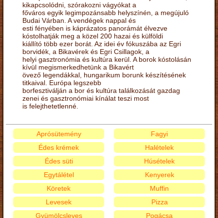
kikapcsolódni, szórakozni vágyókat a
főváros egyik legimpozánsabb helyszínén, a megújuló
Budai Várban. A vendégek nappal és
esti fényében is káprázatos panorámát élvezve
kóstolhatják meg a közel 200 hazai és külföldi
kiállító több ezer borát. Az idei év fókuszába az Egri
borvidék, a Bikavérek és Egri Csillagok, a
helyi gasztronómia és kultúra kerül. A borok kóstolásán
kívül megismerkedhetünk a Bikavért
övező legendákkal, hungarikum borunk készítésének
titkaival. Európa legszebb
borfesztiválján a bor és kultúra találkozását gazdag
zenei és gasztronómiai kínálat teszi most
is felejthetetlenné.
Aprósütemény
Fagyi
Édes krémek
Halételek
Édes süti
Húsételek
Egytálétel
Kenyerek
Köretek
Muffin
Levesek
Pizza
Gyümölcsleves
Pogácsa