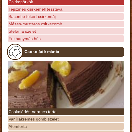
Csirkepörkölt
Tejszínes csirkemell tésztával
Baconbe tekert csirkemáj
Mézes-mustáros csirkecomb
Stefánia szelet
Fokhagymás hús
Csokoládé mánia
Csokoládés-narancs torta
Vaníliakrémes gomb szelet
Atomtorta