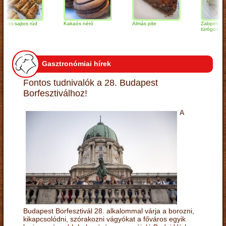
sajtos rúd
Kakaós néró
Almás pite
Zabpelyhes
túrógombóc
Gasztronómiai hírek
Fontos tudnivalók a 28. Budapest
Borfesztiválhoz!
A
Budapest Borfesztivál 28. alkalommal várja a borozni,
kikapcsolódni, szórakozni vágyókat a főváros egyik