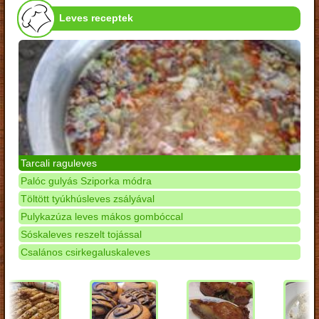
Leves receptek
Tarcali raguleves
Palóc gulyás Sziporka módra
Töltött tyúkhúsleves zsályával
Pulykazúza leves mákos gombóccal
Sóskaleves reszelt tojással
Csalános csirkegaluskaleves