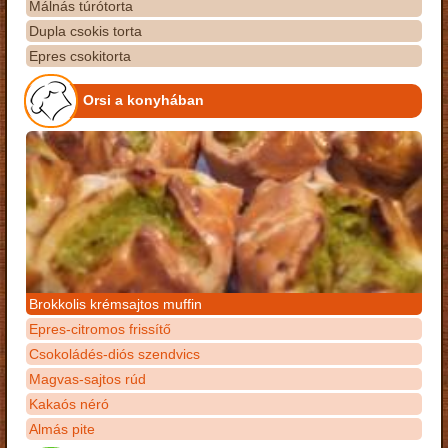
Málnás túrótorta
Dupla csokis torta
Epres csokitorta
Orsi a konyhában
Brokkolis krémsajtos muffin
Epres-citromos frissítő
Csokoládés-diós szendvics
Magvas-sajtos rúd
Kakaós néró
Almás pite