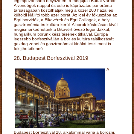
legimpozánsabb helyszínén, a megújuló Budai Várban.
A vendégek nappal és este is káprázatos panoráma
társaságában kóstolhatják meg a közel 200 hazai és
külföldi kiállító több ezer borát. Az idei év fókuszába az
Egri borvidék, a Bikavérek és Egri Csillagok, a helyi
gasztronómia és kultúra kerül. A borok kóstolásán kívül
megismerkedhetünk a Bikavért övező legendákkal,
hungarikum borunk készítésének titkaival. Európa
legszebb borfesztiválján a bor és kultúra találkozását
gazdag zenei és gasztronómiai kínálat teszi most is
felejthetetlenné.
28. Budapest Borfesztivál 2019
A
Budapest Borfesztivál 28. alkalommal várja a borozni,