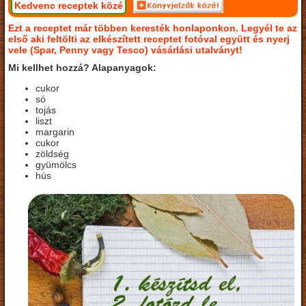
Kedvenc receptek közé
Ezt a receptet már többen keresték honlaponkon. Legyél te az
első aki feltölti az elkészített receptet fotóval együtt és nyerj
vele (Spar, Penny vagy Tesco) vásárlási utalványt!
Mi kellhet hozzá? Alapanyagok:
cukor
só
tojás
liszt
margarin
cukor
zöldség
gyümölcs
hús