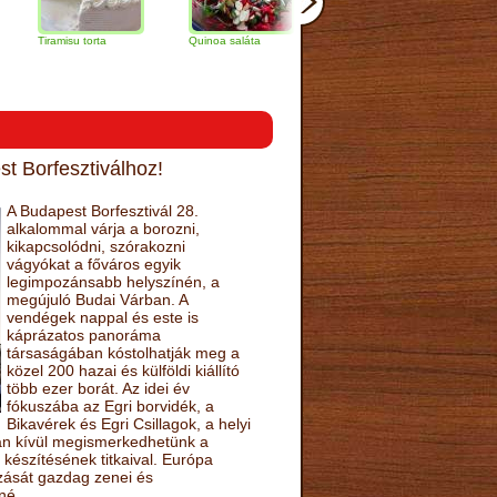
amisu torta
Quinoa saláta
Mandulás kifli
Csokoládés
narancs tor
t Borfesztiválhoz!
A Budapest Borfesztivál 28.
alkalommal várja a borozni,
kikapcsolódni, szórakozni
vágyókat a főváros egyik
legimpozánsabb helyszínén, a
megújuló Budai Várban. A
vendégek nappal és este is
káprázatos panoráma
társaságában kóstolhatják meg a
közel 200 hazai és külföldi kiállító
több ezer borát. Az idei év
fókuszába az Egri borvidék, a
Bikavérek és Egri Csillagok, a helyi
sán kívül megismerkedhetünk a
készítésének titkaival. Európa
ozását gazdag zenei és
né.