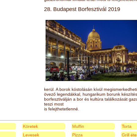
28. Budapest Borfesztivál 2019
kerül. A borok kóstolásán kívül megismerkedhet
övező legendákkal, hungarikum borunk készítésé
borfesztiválján a bor és kultúra találkozását ga
teszi most
is felejthetetlenné.
Köretek
Muffin
Torta
Levesek
Pizza
Grill ét