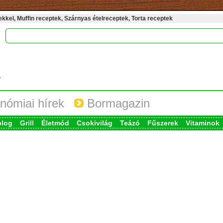
kel, Muffin receptek, Szárnyas ételreceptek, Torta receptek
nómiai hírek
Bormagazin
blog
Grill
Életmód
Csokivilág
Teázó
Fűszerek
Vitaminok