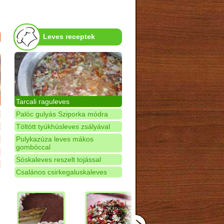
Leves receptek
Tarcali raguleves
Palóc gulyás Sziporka módra
Töltött tyúkhúsleves zsályával
Pulykazúza leves mákos
gombóccal
Sóskaleves reszelt tojással
Csalános csirkegaluskaleves