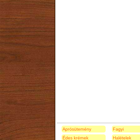
Aprósütemény
Fagyi
Édes krémek
Halételek