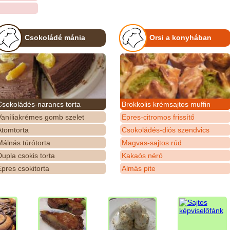
Csokoládé mánia
Orsi a konyhában
Csokoládés-narancs torta
Brokkolis krémsajtos muffin
Vaníliakrémes gomb szelet
Epres-citromos frissítő
Atomtorta
Csokoládés-diós szendvics
álnás túrótorta
Magvas-sajtos rúd
upla csokis torta
Kakaós néró
pres csokitorta
Almás pite