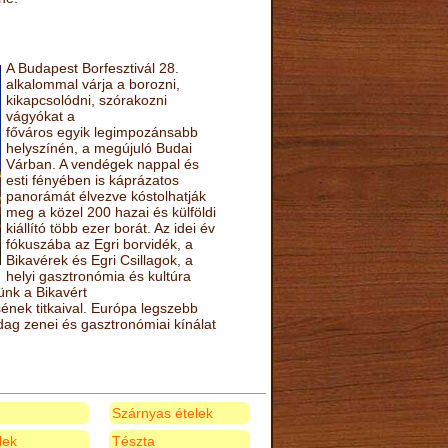
A Budapest Borfesztivál 28.
alkalommal várja a borozni,
kikapcsolódni, szórakozni
vágyókat a
főváros egyik legimpozánsabb
helyszínén, a megújuló Budai
Várban. A vendégek nappal és
esti fényében is káprázatos
panorámát élvezve kóstolhatják
meg a közel 200 hazai és külföldi
kiállító több ezer borát. Az idei év
fókuszába az Egri borvidék, a
Bikavérek és Egri Csillagok, a
helyi gasztronómia és kultúra
ünk a Bikavért
nek titkaival. Európa legszebb
zdag zenei és gasztronómiai kínálat
Szárnyas ételek
elek
Tészta