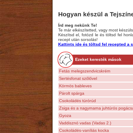
Hogyan készül a Tejszí
Írd meg nekünk Te!
Te már elkészítetted, vagy most készülsz
Készítsd el, fotózd le és töltsd fel ho
recept után sorsolás!
Kattints ide és töltsd fel recepted 
Ezeket keresték mások
Fetás melegszendvicskrém
Sertésfonat szőlővel
Körmös bableves
Párolt spárga
Csokoládés túrórúd
Zsiga és a nagymama juhtúrós pogács
Gyoza
Vaddisznó vadas (Vadas 2.)
Csokoládés-vaníliás kocka