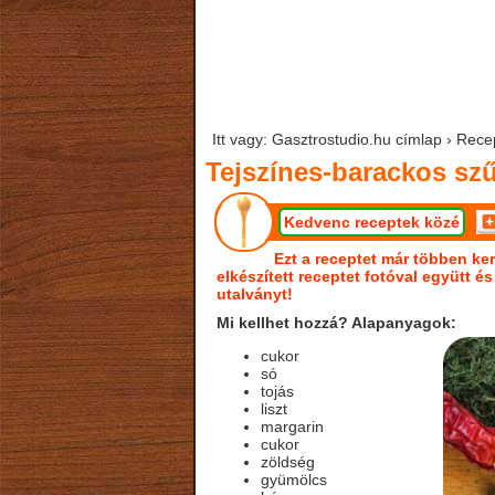
Itt vagy: Gasztrostudio.hu címlap › Rec
Tejszínes-barackos sz
Kedvenc receptek közé
Ezt a receptet már többen ker
elkészített receptet fotóval együtt é
utalványt!
Mi kellhet hozzá? Alapanyagok:
cukor
só
tojás
liszt
margarin
cukor
zöldség
gyümölcs