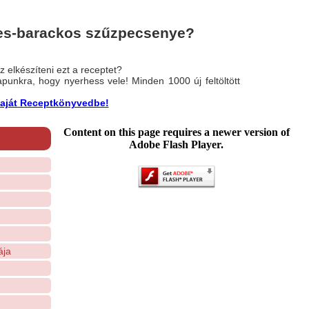
nes-barackos szűzpecsenye?
 elkészíteni ezt a receptet?
nlapunkra, hogy nyerhess vele! Minden 1000 új feltöltött
a saját Receptkönyvedbe!
Content on this page requires a newer version of
Adobe Flash Player.
ája