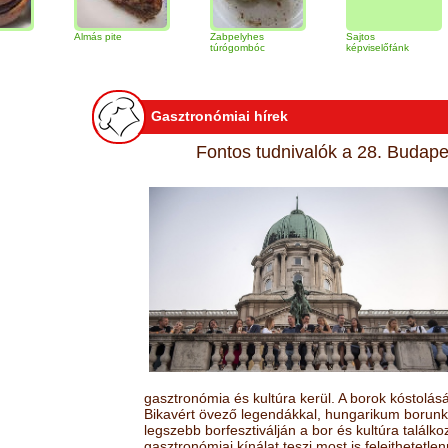
Almás pite
Zabpelyhes
Sajtos
Tir
túrógombóc
képviselőfánk
Gasztronómiai hírek
Fontos tudnivalók a 28. Budapes
gasztronómia és kultúra kerül. A borok kóstolá
Bikavért övező legendákkal, hungarikum borunk 
legszebb borfesztiválján a bor és kultúra találk
gasztronómiai kínálat teszi most is felejthetetlen