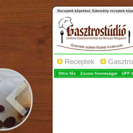
Receptek képekkel, Sütemény receptek képek
Receptek
Gasztro
Ottis főz
Zsuzsi finomságai
UFF 