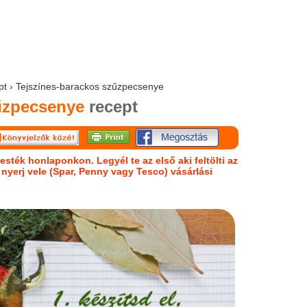
ept › Tejszínes-barackos szűzpecsenye
űzpecsenye
recept
esték honlaponkon. Legyél te az első aki feltölti az
s nyerj vele (Spar, Penny vagy Tesco) vásárlási