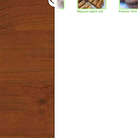
Csokoládés-diós
Magvas-sajtos rúd
Kakaós néró
szendvics