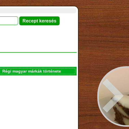
Régi magyar márkák története