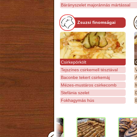
Bárányszelet majoránnás mártással
Zsuzsi finomságai
Csirkepörkölt
Tejszínes csirkemell tésztával
Baconbe tekert csirkemáj
Mézes-mustáros csirkecomb
M
Stefánia szelet
D
Fokhagymás hús
E