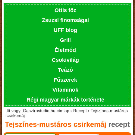
Ottis főz
Zsuzsi finomságai
UFF blog
Grill
Életmód
Csokivilág
Teázó
Fűszerek
Vitaminok
Régi magyar márkák története
Itt vagy: Gasztrostudio.hu címlap › Recept › Tejszínes-mustáros
csirkemáj
Tejszínes-mustáros csirkemáj
recept