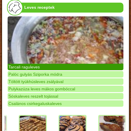
Leves receptek
Tarcali raguleves
Palóc gulyás Sziporka módra
Töltött tyúkhúsleves zsályával
Pulykazúza leves mákos gombóccal
Sóskaleves reszelt tojással
Csalános csirkegaluskaleves