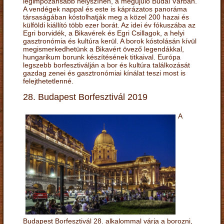
legimpozánsabb helyszínén, a megújuló Budai Várban.
A vendégek nappal és este is káprázatos panoráma
társaságában kóstolhatják meg a közel 200 hazai és
külföldi kiállító több ezer borát. Az idei év fókuszába az
Egri borvidék, a Bikavérek és Egri Csillagok, a helyi
gasztronómia és kultúra kerül. A borok kóstolásán kívül
megismerkedhetünk a Bikavért övező legendákkal,
hungarikum borunk készítésének titkaival. Európa
legszebb borfesztiválján a bor és kultúra találkozását
gazdag zenei és gasztronómiai kínálat teszi most is
felejthetetlenné.
28. Budapest Borfesztivál 2019
A
Budapest Borfesztivál 28. alkalommal várja a borozni,