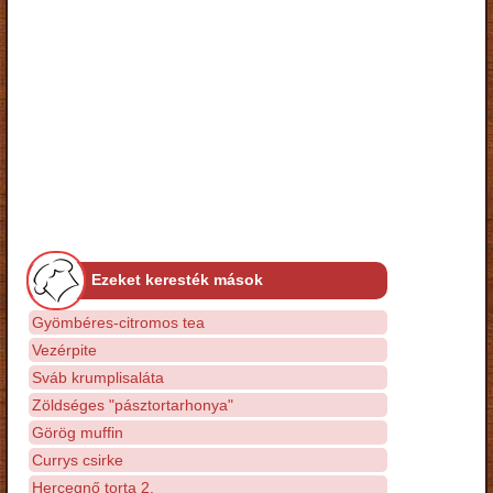
Ezeket keresték mások
Gyömbéres-citromos tea
Vezérpite
Sváb krumplisaláta
Zöldséges "pásztortarhonya"
Görög muffin
Currys csirke
Hercegnő torta 2.