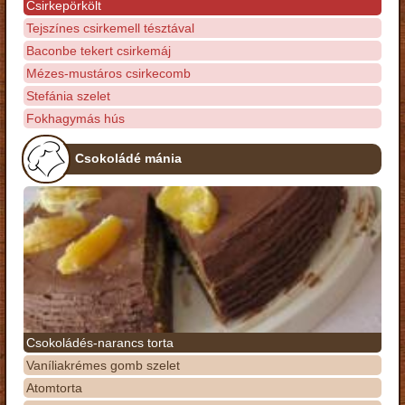
Csirkepörkölt
Tejszínes csirkemell tésztával
Baconbe tekert csirkemáj
Mézes-mustáros csirkecomb
Stefánia szelet
Fokhagymás hús
Csokoládé mánia
Csokoládés-narancs torta
Vaníliakrémes gomb szelet
Atomtorta