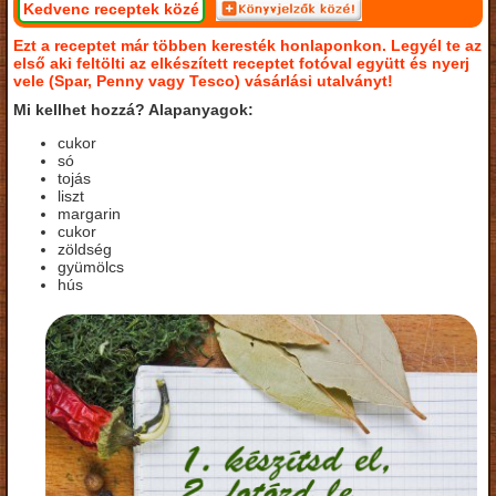
Kedvenc receptek közé
Ezt a receptet már többen keresték honlaponkon. Legyél te az
első aki feltölti az elkészített receptet fotóval együtt és nyerj
vele (Spar, Penny vagy Tesco) vásárlási utalványt!
Mi kellhet hozzá? Alapanyagok:
cukor
só
tojás
liszt
margarin
cukor
zöldség
gyümölcs
hús