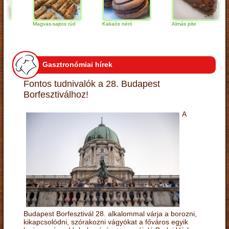
Magvas-sajtos rúd
Kakaós néró
Almás pite
Z
t
Gasztronómiai hírek
Fontos tudnivalók a 28. Budapest
Borfesztiválhoz!
A
Budapest Borfesztivál 28. alkalommal várja a borozni,
kikapcsolódni, szórakozni vágyókat a főváros egyik