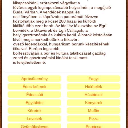
kikapcsolódni, szórakozni vágyókat a
főváros egyik legimpozánsabb helyszínén, a megújuló
Budai Várban. A vendégek nappal és
esti fényében is káprázatos panorámát élvezve
kóstolhatják meg a közel 200 hazai és külföldi
kiállító több ezer borát. Az idei év fókuszába az Egri
borvidék, a Bikavérek és Egri Csillagok, a
helyi gasztronómia és kultúra kerül. A borok kóstolásán
kívül megismerkedhetünk a Bikavért
övező legendákkal, hungarikum borunk készítésének
titkaival. Európa legszebb
borfesztiválján a bor és kultúra találkozását gazdag
zenei és gasztronómiai kínálat teszi most
is felejthetetlenné.
Aprósütemény
Fagyi
Édes krémek
Halételek
Édes süti
Húsételek
Egytálétel
Kenyerek
Köretek
Muffin
Levesek
Pizza
Gyümölcsleves
Pogácsa