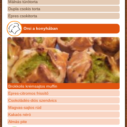
Málnás túrótorta
Dupla csokis torta
Epres csokitorta
Orsi a konyhában
Brokkolis krémsajtos muffin
Epres-citromos frissítő
Csokoládés-diós szendvics
Magvas-sajtos rúd
Kakaós néró
Almás pite