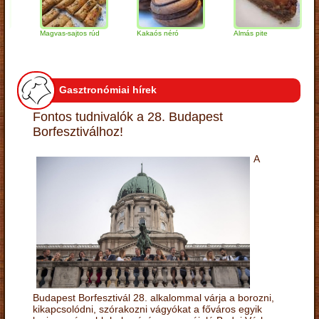
Magvas-sajtos rúd
Kakaós néró
Almás pite
Za
tú
Gasztronómiai hírek
Fontos tudnivalók a 28. Budapest
Borfesztiválhoz!
A
Budapest Borfesztivál 28. alkalommal várja a borozni,
kikapcsolódni, szórakozni vágyókat a főváros egyik