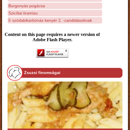
Burgonyás pogácsa
Szicíliai tiramisu
Ír szódabikarbónás kenyér 2. -candidásoknak
Content on this page requires a newer version of
Adobe Flash Player.
Zsuzsi finomságai