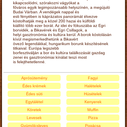
kikapcsolódni, szórakozni vágyókat a
főváros egyik legimpozánsabb helyszínén, a megújuló
Budai Várban. A vendégek nappal és
esti fényében is káprázatos panorámát élvezve
kóstolhatják meg a közel 200 hazai és külföldi
kiállító több ezer borát. Az idei év fókuszába az Egri
borvidék, a Bikavérek és Egri Csillagok, a
helyi gasztronómia és kultúra kerül. A borok kóstolásán
kívül megismerkedhetünk a Bikavért
övező legendákkal, hungarikum borunk készítésének
titkaival. Európa legszebb
borfesztiválján a bor és kultúra találkozását gazdag
zenei és gasztronómiai kínálat teszi most
is felejthetetlenné.
Aprósütemény
Fagyi
Édes krémek
Halételek
Édes süti
Húsételek
Egytálétel
Kenyerek
Köretek
Muffin
Levesek
Pizza
Gyümölcsleves
Pogácsa