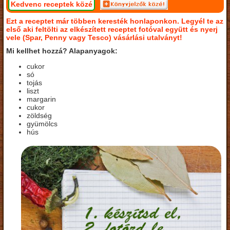
Kedvenc receptek közé
Ezt a receptet már többen keresték honlaponkon. Legyél te az
első aki feltölti az elkészített receptet fotóval együtt és nyerj
vele (Spar, Penny vagy Tesco) vásárlási utalványt!
Mi kellhet hozzá? Alapanyagok:
cukor
só
tojás
liszt
margarin
cukor
zöldség
gyümölcs
hús