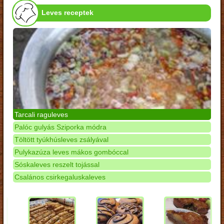
Leves receptek
Tarcali raguleves
Palóc gulyás Sziporka módra
Töltött tyúkhúsleves zsályával
Pulykazúza leves mákos gombóccal
Sóskaleves reszelt tojással
Csalános csirkegaluskaleves