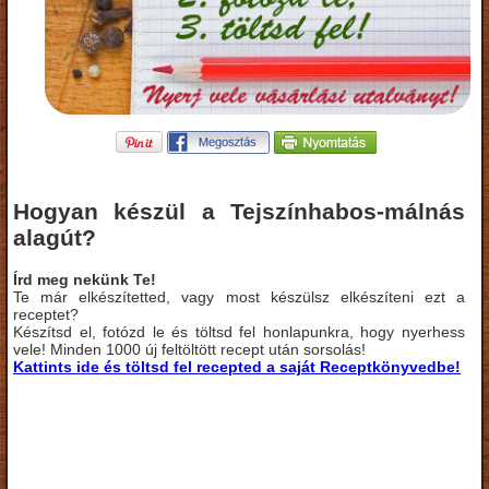
Hogyan készül a Tejszínhabos-málnás
alagút?
Írd meg nekünk Te!
Te már elkészítetted, vagy most készülsz elkészíteni ezt a
receptet?
Készítsd el, fotózd le és töltsd fel honlapunkra, hogy nyerhess
vele! Minden 1000 új feltöltött recept után sorsolás!
Kattints ide és töltsd fel recepted a saját Receptkönyvedbe!