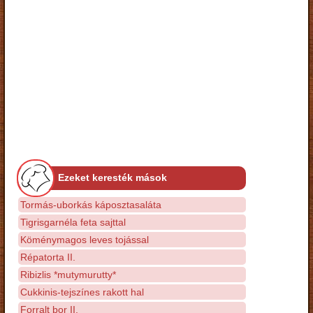
Ezeket keresték mások
Tormás-uborkás káposztasaláta
Tigrisgarnéla feta sajttal
Köménymagos leves tojással
Répatorta II.
Ribizlis *mutymurutty*
Cukkinis-tejszínes rakott hal
Forralt bor II.