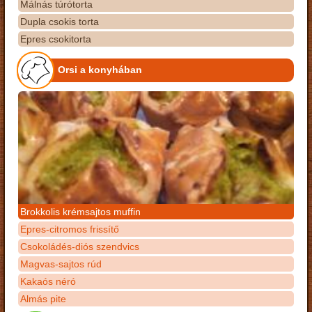
Málnás túrótorta
Dupla csokis torta
Epres csokitorta
Orsi a konyhában
Brokkolis krémsajtos muffin
Epres-citromos frissítő
Csokoládés-diós szendvics
Magvas-sajtos rúd
Kakaós néró
Almás pite