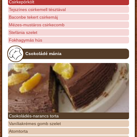
Csirkepörkölt
Tejszínes csirkemell tésztával
Baconbe tekert csirkemáj
Mézes-mustáros csirkecomb
Stefánia szelet
Fokhagymás hús
Csokoládé mánia
Csokoládés-narancs torta
Vaníliakrémes gomb szelet
Atomtorta