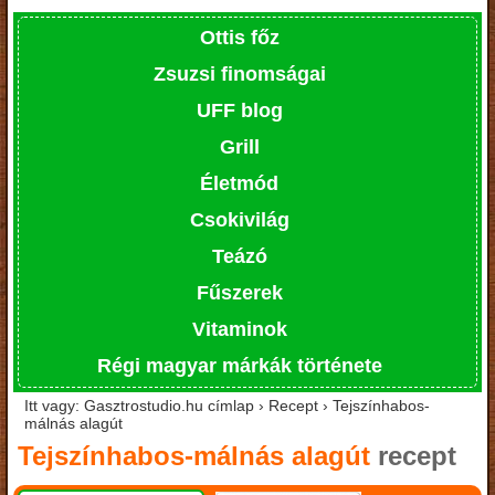
Ottis főz
Zsuzsi finomságai
UFF blog
Grill
Életmód
Csokivilág
Teázó
Fűszerek
Vitaminok
Régi magyar márkák története
Itt vagy: Gasztrostudio.hu címlap › Recept › Tejszínhabos-
málnás alagút
Tejszínhabos-málnás alagút
recept