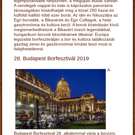
legimpozánsabb helyszínén, a megújuló Budai Várban.
A vendégek nappal és este is káprázatos panoráma
társaságában kóstolhatják meg a közel 200 hazai és
külföldi kiállító több ezer borát. Az idei év fókuszába az
Egri borvidék, a Bikavérek és Egri Csillagok, a helyi
gasztronómia és kultúra kerül. A borok kóstolásán kívül
megismerkedhetünk a Bikavért övező legendákkal,
hungarikum borunk készítésének titkaival. Európa
legszebb borfesztiválján a bor és kultúra találkozását
gazdag zenei és gasztronómiai kínálat teszi most is
felejthetetlenné.
28. Budapest Borfesztivál 2019
A
Budapest Borfesztivál 28. alkalommal várja a borozni,