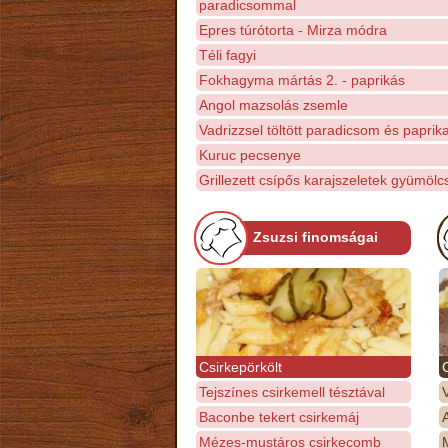
paradicsommal
Epres túrótorta - Mirza módra
Téli fagyi
Fokhagyma mártás 2. - paprikás
Angol mazsolás zsemle
Vadrizzsel töltött paradicsom és paprik
Kuruc pecsenye
Grillezett csípős karajszeletek gyümöl
Zsuzsi finomságai
Csirkepörkölt
Tejszínes csirkemell tésztával
Baconbe tekert csirkemáj
Mézes-mustáros csirkecomb
M