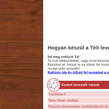
Hogyan készül a Téli lev
Írd meg nekünk Te!
Te már elkészítetted, vagy most készülsz
Készítsd el, fotózd le és töltsd fel ho
recept után sorsolás!
Kattints ide és töltsd fel recepted 
Ezeket keresték mások
Túrótorta II.
Neko Kiwis csodája
Pesztós tésztasaláta metélőzellerrel és 