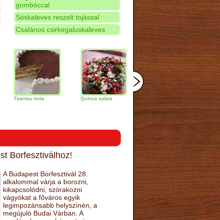
gombóccal
Sóskaleves reszelt tojással
Csalános csirkegaluskaleves
misu torta
Quinoa saláta
Mandulás kifli
Csokoládés-
narancs tort
t Borfesztiválhoz!
A Budapest Borfesztivál 28.
alkalommal várja a borozni,
kikapcsolódni, szórakozni
vágyókat a főváros egyik
legimpozánsabb helyszínén, a
megújuló Budai Várban. A