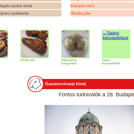
upla csokis torta
Kakaós néró
pres csokitorta
Almás pite
Almás pite
Zabpelyhes
Sajtos
Tira
túrógombóc
képviselőfánk
Gasztronómiai hírek
Fontos tudnivalók a 28. Budapes