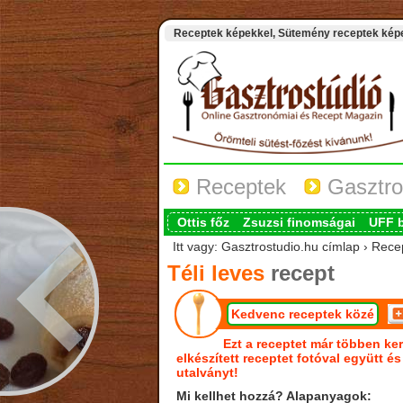
Receptek képekkel, Sütemény receptek képek
Receptek
Gasztro
Ottis főz
Zsuzsi finomságai
UFF 
Itt vagy: Gasztrostudio.hu címlap › Recep
Téli leves
recept
Kedvenc receptek közé
Ezt a receptet már többen ker
elkészített receptet fotóval együtt é
utalványt!
Mi kellhet hozzá? Alapanyagok: