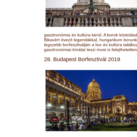
gasztronómia és kultúra kerül. A borok kóstolá
Bikavért övező legendákkal, hungarikum borunk 
legszebb borfesztiválján a bor és kultúra találk
gasztronómiai kínálat teszi most is felejthetetlen
28. Budapest Borfesztivál 2019