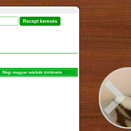
Régi magyar márkák története