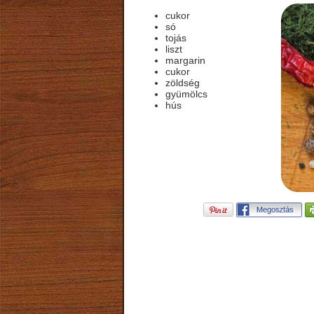
cukor
só
tojás
liszt
margarin
cukor
zöldség
gyümölcs
hús