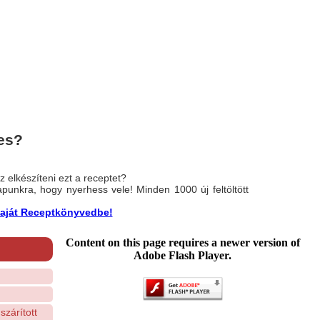
es?
 elkészíteni ezt a receptet?
nlapunkra, hogy nyerhess vele! Minden 1000 új feltöltött
a saját Receptkönyvedbe!
Content on this page requires a newer version of
Adobe Flash Player.
szárított