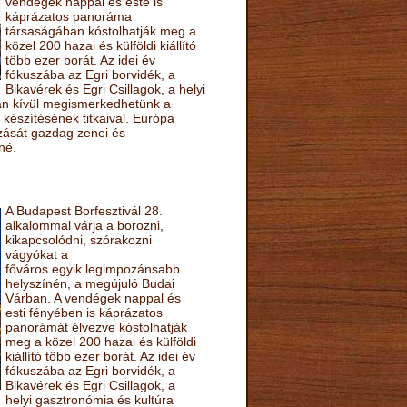
vendégek nappal és este is
káprázatos panoráma
társaságában kóstolhatják meg a
közel 200 hazai és külföldi kiállító
több ezer borát. Az idei év
fókuszába az Egri borvidék, a
Bikavérek és Egri Csillagok, a helyi
sán kívül megismerkedhetünk a
készítésének titkaival. Európa
ozását gazdag zenei és
né.
A Budapest Borfesztivál 28.
alkalommal várja a borozni,
kikapcsolódni, szórakozni
vágyókat a
főváros egyik legimpozánsabb
helyszínén, a megújuló Budai
Várban. A vendégek nappal és
esti fényében is káprázatos
panorámát élvezve kóstolhatják
meg a közel 200 hazai és külföldi
kiállító több ezer borát. Az idei év
fókuszába az Egri borvidék, a
Bikavérek és Egri Csillagok, a
helyi gasztronómia és kultúra