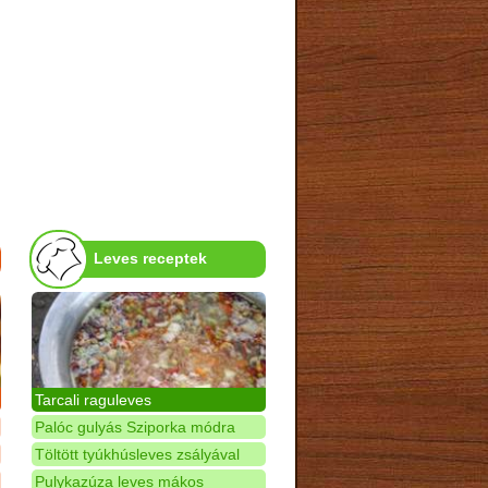
Leves receptek
Tarcali raguleves
Palóc gulyás Sziporka módra
Töltött tyúkhúsleves zsályával
Pulykazúza leves mákos