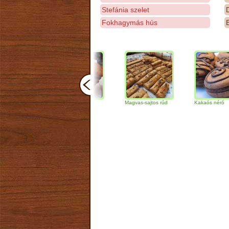
Stefánia szelet
D
Fokhagymás hús
E
Csokoládés-diós
Magvas-sajtos rúd
Kakaós néró
szendvics