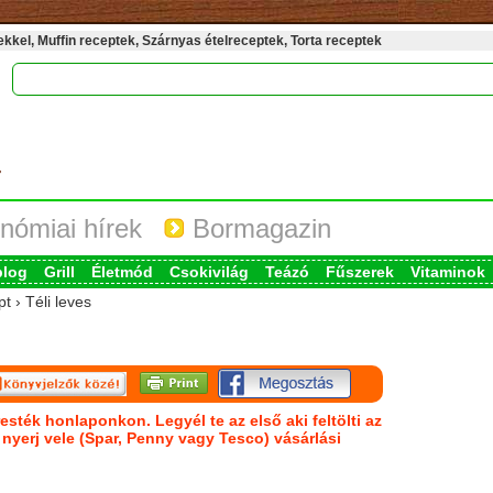
kel, Muffin receptek, Szárnyas ételreceptek, Torta receptek
nómiai hírek
Bormagazin
blog
Grill
Életmód
Csokivilág
Teázó
Fűszerek
Vitaminok
t › Téli leves
esték honlaponkon. Legyél te az első aki feltölti az
s nyerj vele (Spar, Penny vagy Tesco) vásárlási