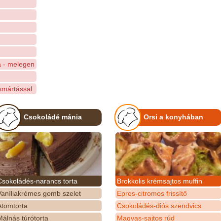
a - melegen
csmártással
Csokoládé mánia
Orsi a konyhában
Csokoládés-narancs torta
Brokkolis krémsajtos muffin
Vaníliakrémes gomb szelet
Epres-citromos frissítő
Atomtorta
Csokoládés-diós szendvics
álnás túrótorta
Magvas-sajtos rúd