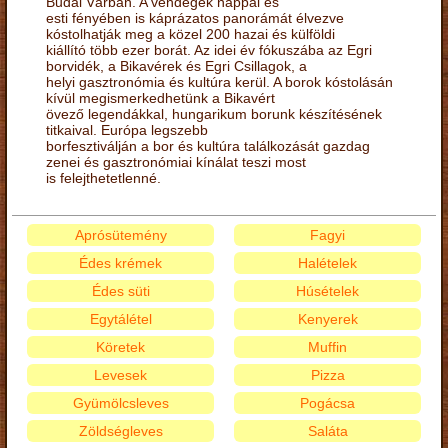
Budai Várban. A vendégek nappal és
esti fényében is káprázatos panorámát élvezve
kóstolhatják meg a közel 200 hazai és külföldi
kiállító több ezer borát. Az idei év fókuszába az Egri
borvidék, a Bikavérek és Egri Csillagok, a
helyi gasztronómia és kultúra kerül. A borok kóstolásán
kívül megismerkedhetünk a Bikavért
övező legendákkal, hungarikum borunk készítésének
titkaival. Európa legszebb
borfesztiválján a bor és kultúra találkozását gazdag
zenei és gasztronómiai kínálat teszi most
is felejthetetlenné.
Aprósütemény
Fagyi
Édes krémek
Halételek
Édes süti
Húsételek
Egytálétel
Kenyerek
Köretek
Muffin
Levesek
Pizza
Gyümölcsleves
Pogácsa
Zöldségleves
Saláta