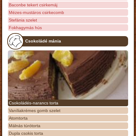
Baconbe tekert csirkemáj
Mézes-mustáros csirkecomb
Stefánia szelet
Fokhagymás hús
Csokoládé mánia
Csokoládés-narancs torta
Vaníliakrémes gomb szelet
Atomtorta
Málnás túrótorta
Dupla csokis torta