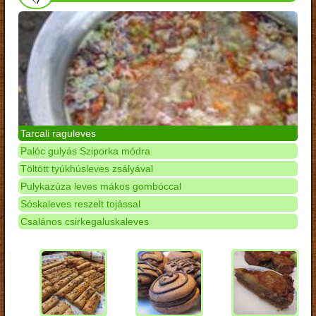
Tarcali raguleves
Palóc gulyás Sziporka módra
Töltött tyúkhúsleves zsályával
Pulykazúza leves mákos gombóccal
Sóskaleves reszelt tojással
Csalános csirkegaluskaleves