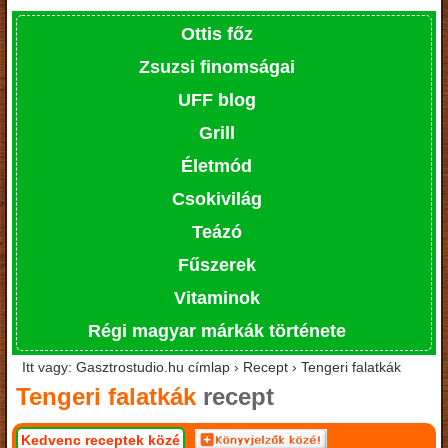
Ottis főz
Zsuzsi finomságai
UFF blog
Grill
Életmód
Csokivilág
Teázó
Fűszerek
Vitaminok
Régi magyar márkák története
Itt vagy: Gasztrostudio.hu címlap › Recept › Tengeri falatkák
Tengeri falatkák
recept
Kedvenc receptek közé