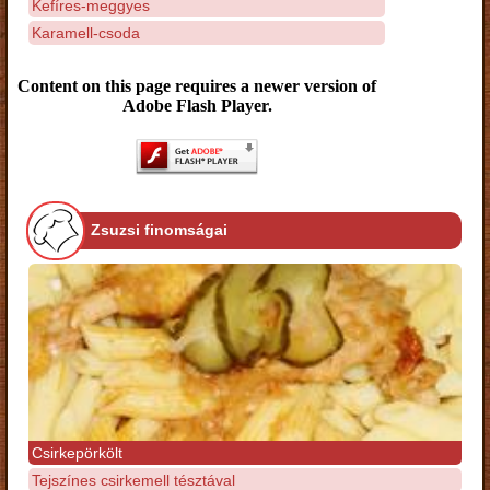
Kefíres-meggyes
Karamell-csoda
Content on this page requires a newer version of
Adobe Flash Player.
Zsuzsi finomságai
Csirkepörkölt
Tejszínes csirkemell tésztával