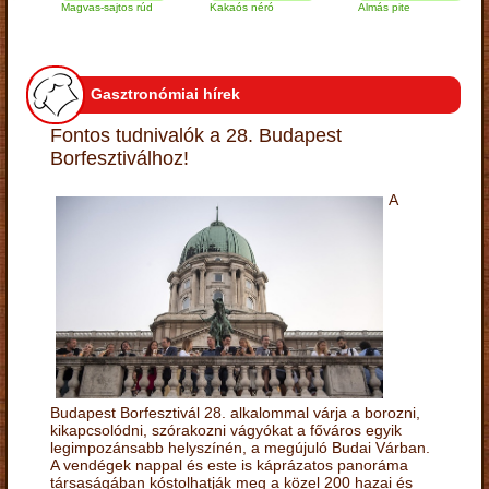
Magvas-sajtos rúd
Kakaós néró
Almás pite
Za
tú
Gasztronómiai hírek
Fontos tudnivalók a 28. Budapest
Borfesztiválhoz!
A
Budapest Borfesztivál 28. alkalommal várja a borozni,
kikapcsolódni, szórakozni vágyókat a főváros egyik
legimpozánsabb helyszínén, a megújuló Budai Várban.
A vendégek nappal és este is káprázatos panoráma
társaságában kóstolhatják meg a közel 200 hazai és