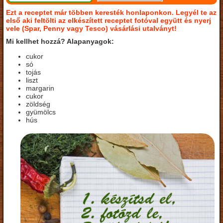
Ezt a receptet már többen keresték honlaponkon. Legyél te az
első aki feltölti az elkészített receptet fotóval együtt és nyerj
vele (Spar, Penny vagy Tesco) vásárlási utalványt!
Mi kellhet hozzá? Alapanyagok:
cukor
só
tojás
liszt
margarin
cukor
zöldség
gyümölcs
hús