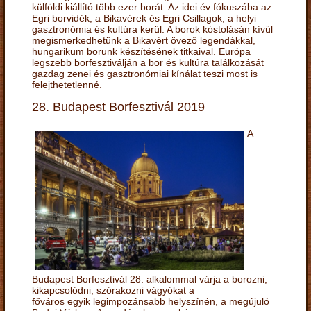
külföldi kiállító több ezer borát. Az idei év fókuszába az
Egri borvidék, a Bikavérek és Egri Csillagok, a helyi
gasztronómia és kultúra kerül. A borok kóstolásán kívül
megismerkedhetünk a Bikavért övező legendákkal,
hungarikum borunk készítésének titkaival. Európa
legszebb borfesztiválján a bor és kultúra találkozását
gazdag zenei és gasztronómiai kínálat teszi most is
felejthetetlenné.
28. Budapest Borfesztivál 2019
A
Budapest Borfesztivál 28. alkalommal várja a borozni,
kikapcsolódni, szórakozni vágyókat a
főváros egyik legimpozánsabb helyszínén, a megújuló