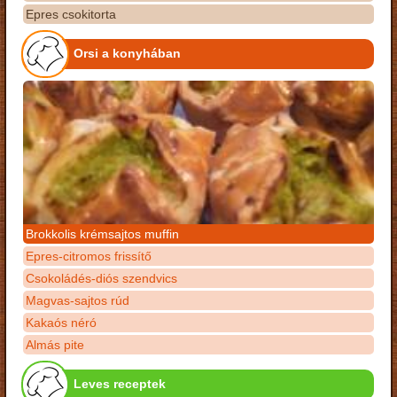
Epres csokitorta
Orsi a konyhában
Brokkolis krémsajtos muffin
Epres-citromos frissítő
Csokoládés-diós szendvics
Magvas-sajtos rúd
Kakaós néró
Almás pite
Leves receptek