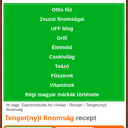
Ottis főz
Zsuzsi finomságai
UFF blog
Grill
Életmód
Csokivilág
Teázó
Fűszerek
Vitaminok
Régi magyar márkák története
Itt vagy: Gasztrostudio.hu címlap › Recept › Tenger(ny)i
finomság
Tenger(ny)i finomság
recept