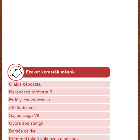
Ezeket keresték mások
Olajos káposzta
Narancsos túrótorta 3.
Erdélyi csevapcsicsa
Zöldbableves
Sajtos csiga VII.
Gyors sós stangli
Borsós csirke
Krémmel töltött kókuszos pingvinek