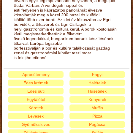
főváros egyik legimpozánsabb helyszínén, a megújuló
Budai Várban. A vendégek nappal és
esti fényében is káprázatos panorámát élvezve
kóstolhatják meg a közel 200 hazai és külföldi
kiállító több ezer borát. Az idei év fókuszába az Egri
borvidék, a Bikavérek és Egri Csillagok, a
helyi gasztronómia és kultúra kerül. A borok kóstolásán
kívül megismerkedhetünk a Bikavért
övező legendákkal, hungarikum borunk készítésének
titkaival. Európa legszebb
borfesztiválján a bor és kultúra találkozását gazdag
zenei és gasztronómiai kínálat teszi most
is felejthetetlenné.
Aprósütemény
Fagyi
Édes krémek
Halételek
Édes süti
Húsételek
Egytálétel
Kenyerek
Köretek
Muffin
Levesek
Pizza
Gyümölcsleves
Pogácsa
Zöldségleves
Saláta