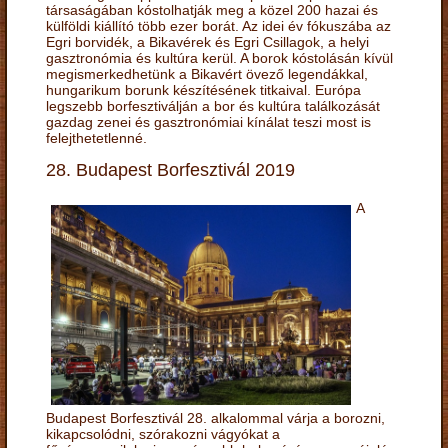
társaságában kóstolhatják meg a közel 200 hazai és
külföldi kiállító több ezer borát. Az idei év fókuszába az
Egri borvidék, a Bikavérek és Egri Csillagok, a helyi
gasztronómia és kultúra kerül. A borok kóstolásán kívül
megismerkedhetünk a Bikavért övező legendákkal,
hungarikum borunk készítésének titkaival. Európa
legszebb borfesztiválján a bor és kultúra találkozását
gazdag zenei és gasztronómiai kínálat teszi most is
felejthetetlenné.
28. Budapest Borfesztivál 2019
A
Budapest Borfesztivál 28. alkalommal várja a borozni,
kikapcsolódni, szórakozni vágyókat a