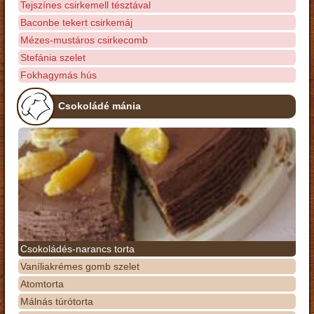
Tejszínes csirkemell tésztával
Baconbe tekert csirkemáj
Mézes-mustáros csirkecomb
Stefánia szelet
Fokhagymás hús
Csokoládé mánia
Csokoládés-narancs torta
Vaníliakrémes gomb szelet
Atomtorta
Málnás túrótorta