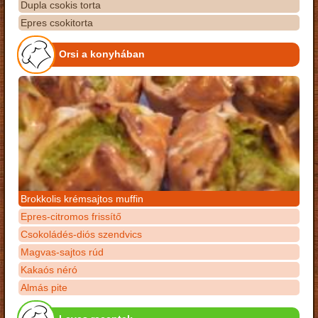
Dupla csokis torta
Epres csokitorta
Orsi a konyhában
Brokkolis krémsajtos muffin
Epres-citromos frissítő
Csokoládés-diós szendvics
Magvas-sajtos rúd
Kakaós néró
Almás pite