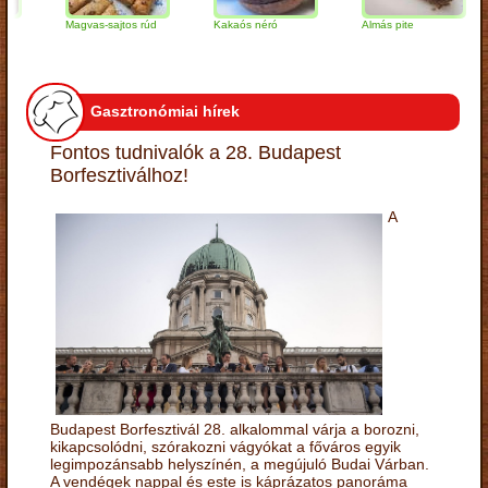
Magvas-sajtos rúd
Kakaós néró
Almás pite
Z
t
Gasztronómiai hírek
Fontos tudnivalók a 28. Budapest
Borfesztiválhoz!
A
Budapest Borfesztivál 28. alkalommal várja a borozni,
kikapcsolódni, szórakozni vágyókat a főváros egyik
legimpozánsabb helyszínén, a megújuló Budai Várban.
A vendégek nappal és este is káprázatos panoráma