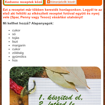
Kedvenc receptek közé
Ezt a receptet már többen keresték honlaponkon. Legyél te az
első aki feltölti az elkészített receptet fotóval együtt és nyerj
vele (Spar, Penny vagy Tesco) vásárlási utalványt!
Mi kellhet hozzá? Alapanyagok:
cukor
só
tojás
liszt
margarin
cukor
zöldség
gyümölcs
hús