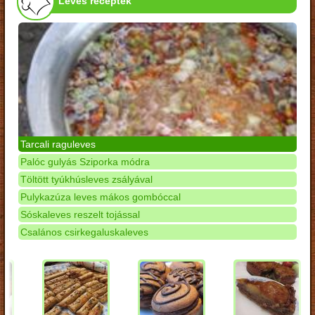
Leves receptek
Tarcali raguleves
Palóc gulyás Sziporka módra
Töltött tyúkhúsleves zsályával
Pulykazúza leves mákos gombóccal
Sóskaleves reszelt tojással
Csalános csirkegaluskaleves