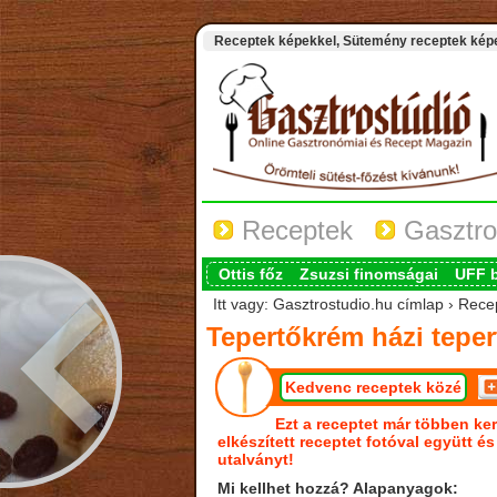
Receptek képekkel, Sütemény receptek képek
Receptek
Gasztro
Ottis főz
Zsuzsi finomságai
UFF 
Itt vagy: Gasztrostudio.hu címlap › Rece
Tepertőkrém házi teper
Kedvenc receptek közé
Ezt a receptet már többen ker
elkészített receptet fotóval együtt é
utalványt!
Mi kellhet hozzá? Alapanyagok: