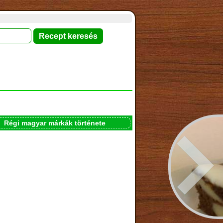
Régi magyar márkák története