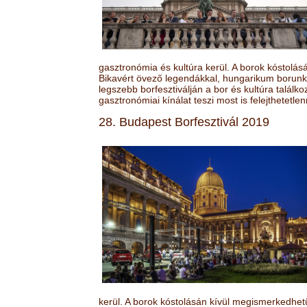
gasztronómia és kultúra kerül. A borok kóstolá
Bikavért övező legendákkal, hungarikum borunk 
legszebb borfesztiválján a bor és kultúra találk
gasztronómiai kínálat teszi most is felejthetetlen
28. Budapest Borfesztivál 2019
kerül. A borok kóstolásán kívül megismerkedhet