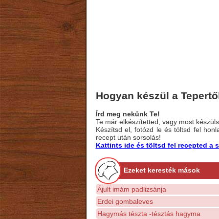
Hogyan készül a Tepertő
Írd meg nekünk Te!
Te már elkészítetted, vagy most készülsz
Készítsd el, fotózd le és töltsd fel ho
recept után sorsolás!
Kattints ide és töltsd fel recepted 
Ezeket keresték mások
Ájult imám padlizsánja
Erdei gombaleves
Hagymás tészta -tésztás hagyma