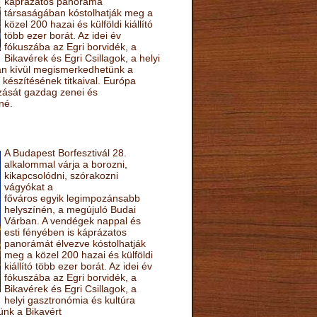
káprázatos panoráma
társaságában kóstolhatják meg a
közel 200 hazai és külföldi kiállító
több ezer borát. Az idei év
fókuszába az Egri borvidék, a
Bikavérek és Egri Csillagok, a helyi
sán kívül megismerkedhetünk a
készítésének titkaival. Európa
ozását gazdag zenei és
né.
A Budapest Borfesztivál 28.
alkalommal várja a borozni,
kikapcsolódni, szórakozni
vágyókat a
főváros egyik legimpozánsabb
helyszínén, a megújuló Budai
Várban. A vendégek nappal és
esti fényében is káprázatos
panorámát élvezve kóstolhatják
meg a közel 200 hazai és külföldi
kiállító több ezer borát. Az idei év
fókuszába az Egri borvidék, a
Bikavérek és Egri Csillagok, a
helyi gasztronómia és kultúra
ünk a Bikavért