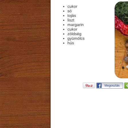
cukor
só
tojás
liszt
margarin
cukor
zöldség
gyümölcs
hús