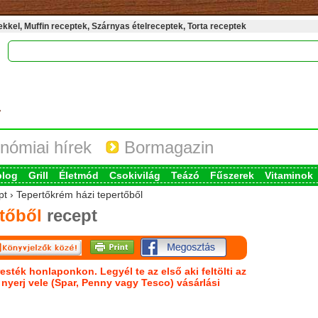
kel, Muffin receptek, Szárnyas ételreceptek, Torta receptek
nómiai hírek
Bormagazin
blog
Grill
Életmód
Csokivilág
Teázó
Fűszerek
Vitaminok
pt › Tepertőkrém házi tepertőből
tőből
recept
esték honlaponkon. Legyél te az első aki feltölti az
s nyerj vele (Spar, Penny vagy Tesco) vásárlási