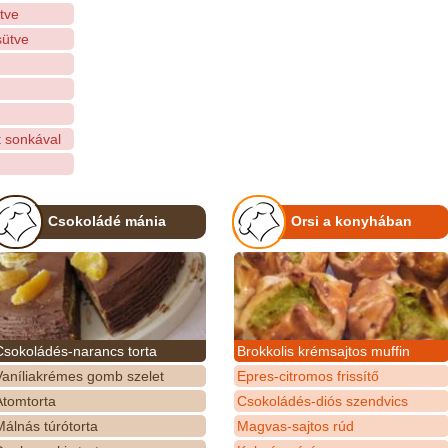
tve
sütve
 sonkával
Csokoládé mánia
Orsi a konyhában
Csokoládés-narancs torta
Brokkolis krémsajtos muffin
Vaníliakrémes gomb szelet
Epres-citromos frissítő
Atomtorta
Csokoládés-diós szendvics
álnás túrótorta
Magvas-sajtos rúd