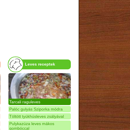
Leves receptek
Tarcali raguleves
Palóc gulyás Sziporka módra
Töltött tyúkhúsleves zsályával
Pulykazúza leves mákos
gombóccal