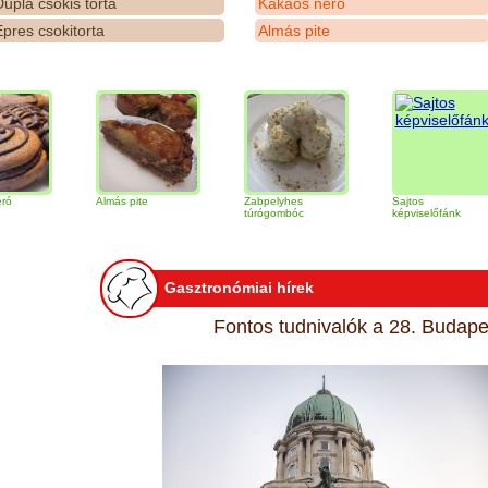
upla csokis torta
Kakaós néró
pres csokitorta
Almás pite
Almás pite
Zabpelyhes
Sajtos
túrógombóc
képviselőfánk
Gasztronómiai hírek
Fontos tudnivalók a 28. Budapes