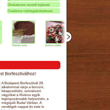
Sóskaleves reszelt tojással
Csalános csirkegaluskaleves
Tiramisu torta
Quinoa saláta
Mandulás kifli
Csokolá
narancs 
t Borfesztiválhoz!
A Budapest Borfesztivál 28.
alkalommal várja a borozni,
kikapcsolódni, szórakozni
vágyókat a főváros egyik
legimpozánsabb helyszínén, a
megújuló Budai Várban. A
vendégek nappal és este is