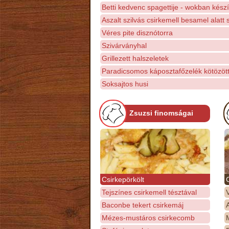
Betti kedvenc spagettije - wokban készí
Aszalt szilvás csirkemell besamel alatt 
Véres pite disznótorra
Szivárványhal
Grillezett halszeletek
Paradicsomos káposztafőzelék kötözött
Soksajtos husi
Zsuzsi finomságai
Csirkepörkölt
Tejszínes csirkemell tésztával
Baconbe tekert csirkemáj
Mézes-mustáros csirkecomb
M