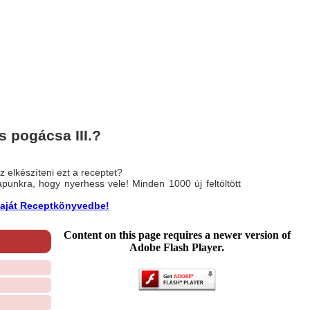
 pogácsa III.?
 elkészíteni ezt a receptet?
nlapunkra, hogy nyerhess vele! Minden 1000 új feltöltött
a saját Receptkönyvedbe!
Content on this page requires a newer version of
Adobe Flash Player.