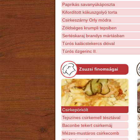
Paprikás savanyúkáposzta
Kifordított kókuszgolyó torta
Csirkeszárny Orly módra
Zöldséges krumpli tepsiben
Sertéskaraj brandys mártásban
Túrós kalácstekercs dióval
Túrós őzgerinc II.
Zsuzsi finomságai
Csirkepörkölt
Tejszínes csirkemell tésztával
Baconbe tekert csirkemáj
Mézes-mustáros csirkecomb
M