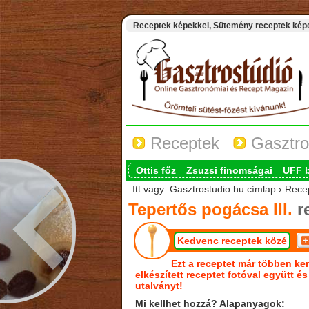
Receptek képekkel, Sütemény receptek képek
Receptek
Gasztro
Ottis főz
Zsuzsi finomságai
UFF 
Itt vagy: Gasztrostudio.hu címlap › Recep
Tepertős pogácsa III.
r
Kedvenc receptek közé
Ezt a receptet már többen ker
elkészített receptet fotóval együtt é
utalványt!
Mi kellhet hozzá? Alapanyagok: