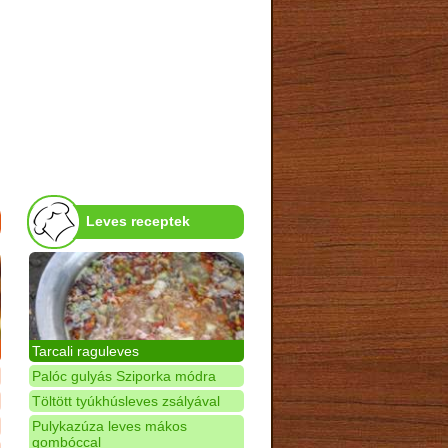
Leves receptek
Tarcali raguleves
Palóc gulyás Sziporka módra
Töltött tyúkhúsleves zsályával
Pulykazúza leves mákos
gombóccal