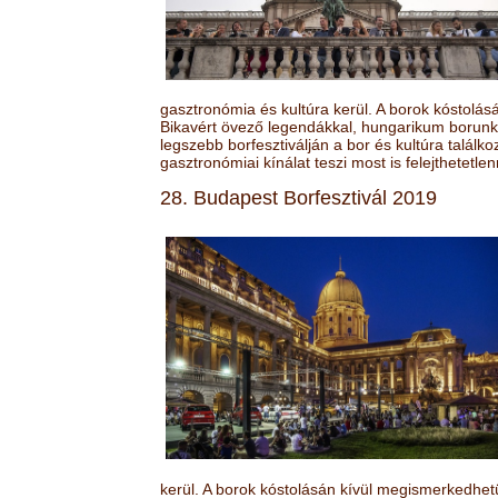
gasztronómia és kultúra kerül. A borok kóstolá
Bikavért övező legendákkal, hungarikum borunk 
legszebb borfesztiválján a bor és kultúra találk
gasztronómiai kínálat teszi most is felejthetetlen
28. Budapest Borfesztivál 2019
kerül. A borok kóstolásán kívül megismerkedhet