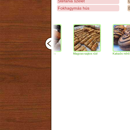
Stefánia szelet
D
Fokhagymás hús
E
Csokoládés-diós
Magvas-sajtos rúd
Kakaós néró
szendvics