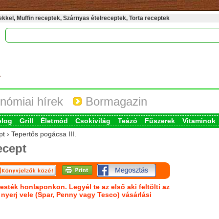
kel, Muffin receptek, Szárnyas ételreceptek, Torta receptek
nómiai hírek
Bormagazin
blog
Grill
Életmód
Csokivilág
Teázó
Fűszerek
Vitaminok
t › Tepertős pogácsa III.
ecept
esték honlaponkon. Legyél te az első aki feltölti az
s nyerj vele (Spar, Penny vagy Tesco) vásárlási