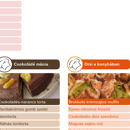
Csokoládé mánia
Orsi a konyhában
Csokoládés-narancs torta
Brokkolis krémsajtos muffin
Vaníliakrémes gomb szelet
Epres-citromos frissítő
Atomtorta
Csokoládés-diós szendvics
álnás túrótorta
Magvas-sajtos rúd