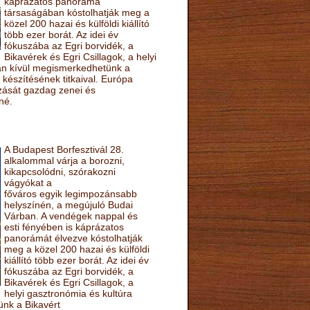
káprázatos panoráma
társaságában kóstolhatják meg a
közel 200 hazai és külföldi kiállító
több ezer borát. Az idei év
fókuszába az Egri borvidék, a
Bikavérek és Egri Csillagok, a helyi
sán kívül megismerkedhetünk a
készítésének titkaival. Európa
ozását gazdag zenei és
né.
A Budapest Borfesztivál 28.
alkalommal várja a borozni,
kikapcsolódni, szórakozni
vágyókat a
főváros egyik legimpozánsabb
helyszínén, a megújuló Budai
Várban. A vendégek nappal és
esti fényében is káprázatos
panorámát élvezve kóstolhatják
meg a közel 200 hazai és külföldi
kiállító több ezer borát. Az idei év
fókuszába az Egri borvidék, a
Bikavérek és Egri Csillagok, a
helyi gasztronómia és kultúra
ünk a Bikavért