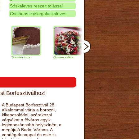
Sóskaleves reszelt tojással
Csalános csirkegaluskaleves
amisu torta
Quinoa saláta
Mandulás kifli
Csokoládés
narancs tor
t Borfesztiválhoz!
A Budapest Borfesztivál 28.
alkalommal várja a borozni,
kikapcsolódni, szórakozni
vágyókat a főváros egyik
legimpozánsabb helyszínén, a
megújuló Budai Várban. A
vendégek nappal és este is