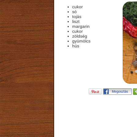
cukor
só
tojás
liszt
margarin
cukor
zöldség
gyümölcs
hús