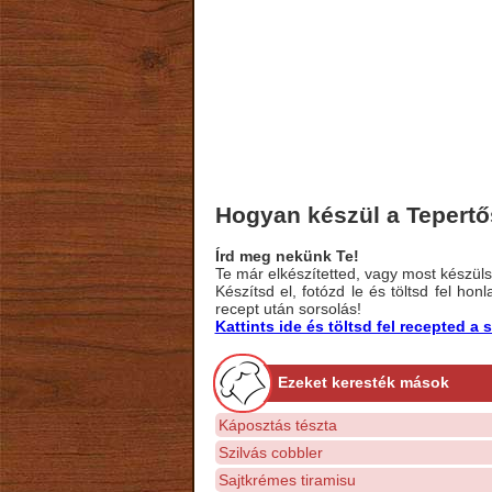
Hogyan készül a Tepertős
Írd meg nekünk Te!
Te már elkészítetted, vagy most készülsz
Készítsd el, fotózd le és töltsd fel ho
recept után sorsolás!
Kattints ide és töltsd fel recepted 
Ezeket keresték mások
Káposztás tészta
Szilvás cobbler
Sajtkrémes tiramisu