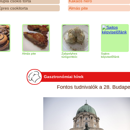
upla csokis torta
Kakaós néró
pres csokitorta
Almás pite
Almás pite
Zabpelyhes
Sajtos
Tir
túrógombóc
képviselőfánk
Gasztronómiai hírek
Fontos tudnivalók a 28. Budapes