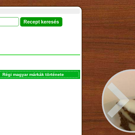
Régi magyar márkák története