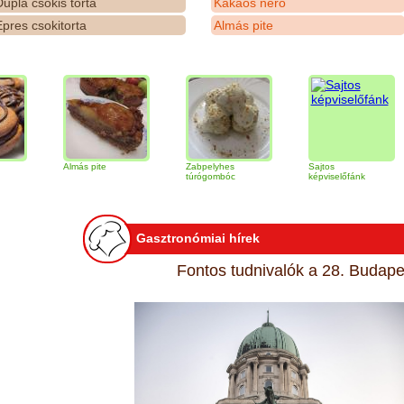
upla csokis torta
Kakaós néró
pres csokitorta
Almás pite
Almás pite
Zabpelyhes
Sajtos
Tir
túrógombóc
képviselőfánk
Gasztronómiai hírek
Fontos tudnivalók a 28. Budapes