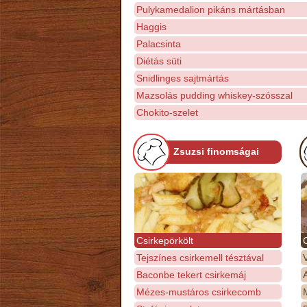
Pulykamedalion pikáns mártásban
Haggis
Palacsinta
Diétás süti
Snidlinges sajtmártás
Mazsolás pudding whiskey-szósszal
Chokito-szelet
Zsuzsi finomságai
Csirkepörkölt
Tejszínes csirkemell tésztával
Baconbe tekert csirkemáj
Mézes-mustáros csirkecomb
M