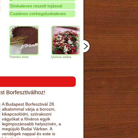
Sóskaleves reszelt tojással
Csalános csirkegaluskaleves
amisu torta
Quinoa saláta
Mandulás kifli
Csokoládés
narancs tor
t Borfesztiválhoz!
A Budapest Borfesztivál 28.
alkalommal várja a borozni,
kikapcsolódni, szórakozni
vágyókat a főváros egyik
legimpozánsabb helyszínén, a
megújuló Budai Várban. A
vendégek nappal és este is