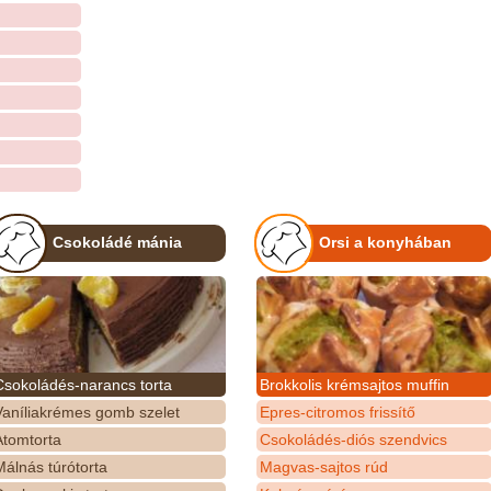
Csokoládé mánia
Orsi a konyhában
Csokoládés-narancs torta
Brokkolis krémsajtos muffin
Vaníliakrémes gomb szelet
Epres-citromos frissítő
Atomtorta
Csokoládés-diós szendvics
álnás túrótorta
Magvas-sajtos rúd