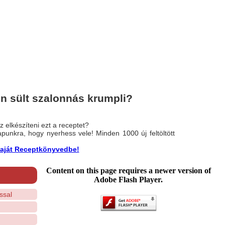
n sült szalonnás krumpli?
 elkészíteni ezt a receptet?
nlapunkra, hogy nyerhess vele! Minden 1000 új feltöltött
a saját Receptkönyvedbe!
Content on this page requires a newer version of
Adobe Flash Player.
ssal