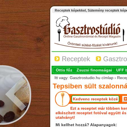
Receptek képekkel, Sütemény receptek képek
Receptek
Gasztro
Ottis főz
Zsuzsi finomságai
UFF 
Itt vagy: Gasztrostudio.hu címlap › Rece
Tepsiben sült szalonn
Kedvenc receptek közé
Ezt a receptet már többen ker
elkészített receptet fotóval együtt é
utalványt!
Mi kellhet hozzá? Alapanyagok: