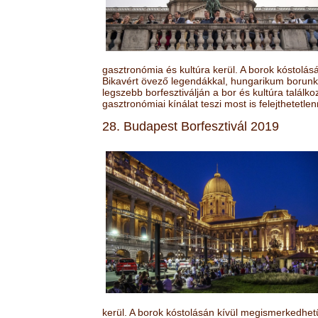
gasztronómia és kultúra kerül. A borok kóstolá
Bikavért övező legendákkal, hungarikum borunk 
legszebb borfesztiválján a bor és kultúra találk
gasztronómiai kínálat teszi most is felejthetetlen
28. Budapest Borfesztivál 2019
kerül. A borok kóstolásán kívül megismerkedhet