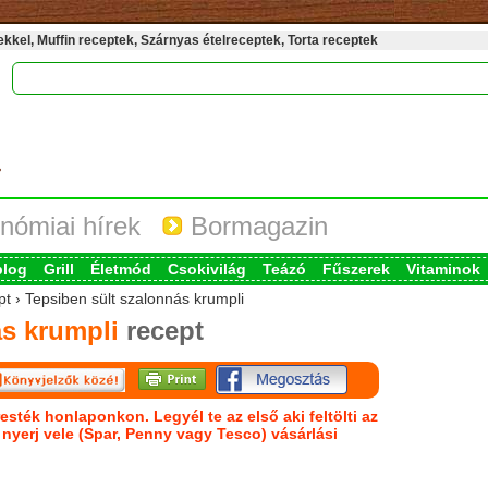
kel, Muffin receptek, Szárnyas ételreceptek, Torta receptek
nómiai hírek
Bormagazin
blog
Grill
Életmód
Csokivilág
Teázó
Fűszerek
Vitaminok
pt › Tepsiben sült szalonnás krumpli
ás krumpli
recept
esték honlaponkon. Legyél te az első aki feltölti az
s nyerj vele (Spar, Penny vagy Tesco) vásárlási