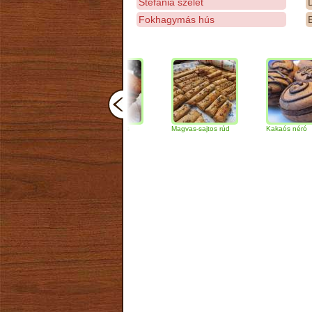
Stefánia szelet
D
Fokhagymás hús
E
Csokoládés-diós
Magvas-sajtos rúd
Kakaós néró
szendvics