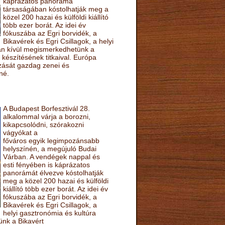
káprázatos panoráma
társaságában kóstolhatják meg a
közel 200 hazai és külföldi kiállító
több ezer borát. Az idei év
fókuszába az Egri borvidék, a
Bikavérek és Egri Csillagok, a helyi
sán kívül megismerkedhetünk a
készítésének titkaival. Európa
ozását gazdag zenei és
né.
A Budapest Borfesztivál 28.
alkalommal várja a borozni,
kikapcsolódni, szórakozni
vágyókat a
főváros egyik legimpozánsabb
helyszínén, a megújuló Budai
Várban. A vendégek nappal és
esti fényében is káprázatos
panorámát élvezve kóstolhatják
meg a közel 200 hazai és külföldi
kiállító több ezer borát. Az idei év
fókuszába az Egri borvidék, a
Bikavérek és Egri Csillagok, a
helyi gasztronómia és kultúra
ünk a Bikavért