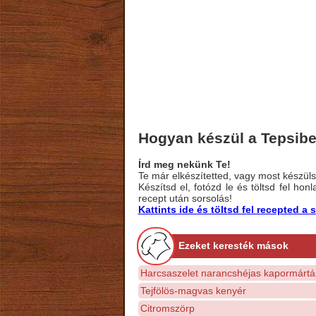
Hogyan készül a Tepsibe
Írd meg nekünk Te!
Te már elkészítetted, vagy most készülsz
Készítsd el, fotózd le és töltsd fel ho
recept után sorsolás!
Kattints ide és töltsd fel recepted 
Ezeket keresték mások
Harcsaszelet narancshéjas kapormártá
Tejfölös-magvas kenyér
Citromszörp