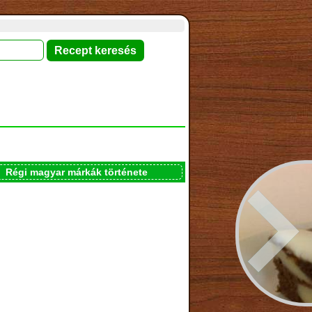
Régi magyar márkák története