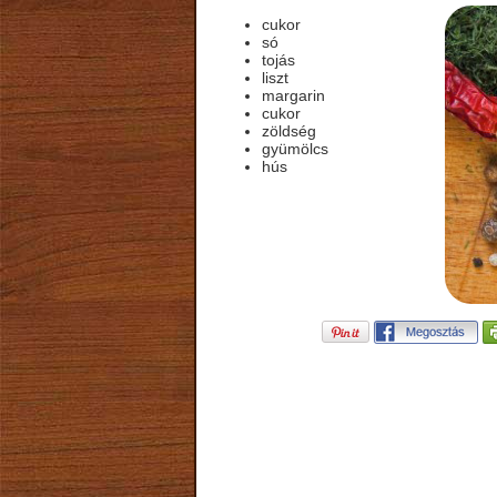
cukor
só
tojás
liszt
margarin
cukor
zöldség
gyümölcs
hús