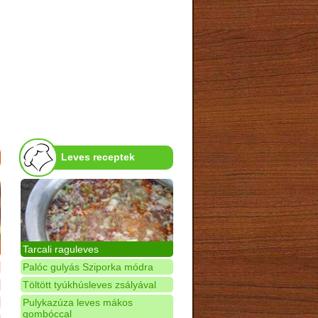
Leves receptek
Tarcali raguleves
Palóc gulyás Sziporka módra
Töltött tyúkhúsleves zsályával
Pulykazúza leves mákos
gombóccal