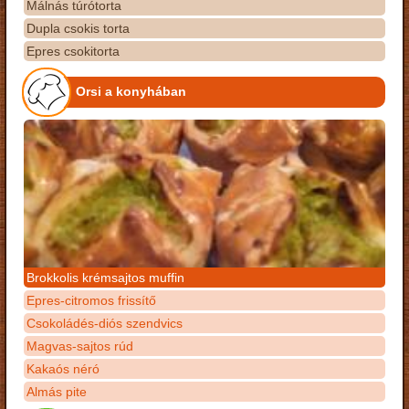
Málnás túrótorta
Dupla csokis torta
Epres csokitorta
Orsi a konyhában
Brokkolis krémsajtos muffin
Epres-citromos frissítő
Csokoládés-diós szendvics
Magvas-sajtos rúd
Kakaós néró
Almás pite