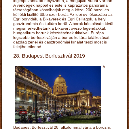
legimpozánsabb helyszínén, a megújuló Budai Várban.
A vendégek nappal és este is káprázatos panoráma
társaságában kóstolhatják meg a közel 200 hazai és
külföldi kiállító több ezer borát. Az idei év fókuszába az
Egri borvidék, a Bikavérek és Egri Csillagok, a helyi
gasztronómia és kultúra kerül. A borok kóstolásán kívül
megismerkedhetünk a Bikavért övező legendákkal,
hungarikum borunk készítésének titkaival. Európa
legszebb borfesztiválján a bor és kultúra találkozását
gazdag zenei és gasztronómiai kínálat teszi most is
felejthetetlenné.
28. Budapest Borfesztivál 2019
A
Budapest Borfesztivál 28. alkalommal várja a borozni,