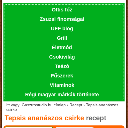
Ottis főz
Zsuzsi finomságai
UFF blog
Grill
Életmód
Csokivilág
Teázó
Fűszerek
Vitaminok
Régi magyar márkák története
Itt vagy: Gasztrostudio.hu címlap › Recept › Tepsis ananászos
csirke
Tepsis ananászos csirke
recept