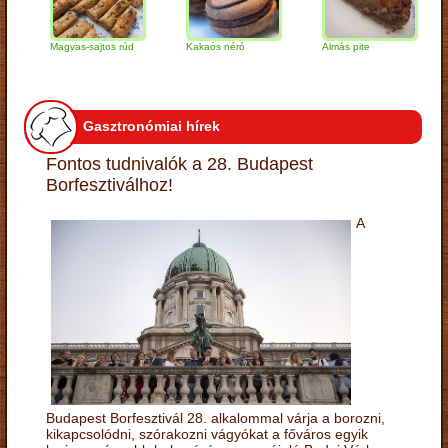
Magvas-sajtos rúd
Kakaós néró
Almás pite
Zab
túr
Gasztronómiai hírek
Fontos tudnivalók a 28. Budapest
Borfesztiválhoz!
A
Budapest Borfesztivál 28. alkalommal várja a borozni,
kikapcsolódni, szórakozni vágyókat a főváros egyik