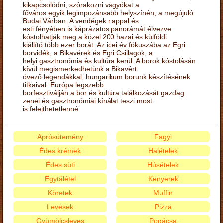
kikapcsolódni, szórakozni vágyókat a
főváros egyik legimpozánsabb helyszínén, a megújuló
Budai Várban. A vendégek nappal és
esti fényében is káprázatos panorámát élvezve
kóstolhatják meg a közel 200 hazai és külföldi
kiállító több ezer borát. Az idei év fókuszába az Egri
borvidék, a Bikavérek és Egri Csillagok, a
helyi gasztronómia és kultúra kerül. A borok kóstolásán
kívül megismerkedhetünk a Bikavért
övező legendákkal, hungarikum borunk készítésének
titkaival. Európa legszebb
borfesztiválján a bor és kultúra találkozását gazdag
zenei és gasztronómiai kínálat teszi most
is felejthetetlenné.
Aprósütemény
Fagyi
Édes krémek
Halételek
Édes süti
Húsételek
Egytálétel
Kenyerek
Köretek
Muffin
Levesek
Pizza
Gyümölcsleves
Pogácsa