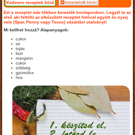
Kedvenc receptek közé
Ezt a receptet már többen keresték honlaponkon. Legyél te az
első aki feltölti az elkészített receptet fotóval együtt és nyerj
vele (Spar, Penny vagy Tesco) vásárlási utalványt!
Mi kellhet hozzá? Alapanyagok:
cukor
só
tojás
liszt
margarin
cukor
zöldség
gyümölcs
hús