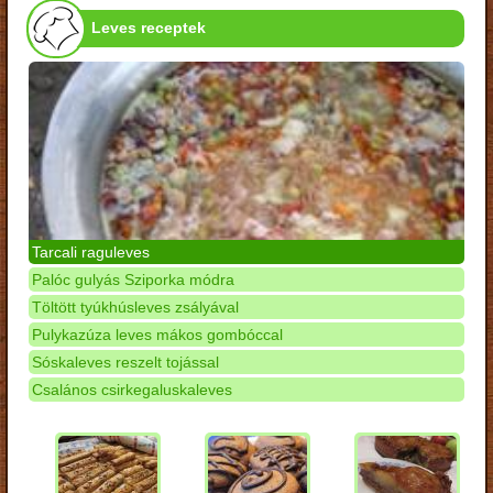
Leves receptek
Tarcali raguleves
Palóc gulyás Sziporka módra
Töltött tyúkhúsleves zsályával
Pulykazúza leves mákos gombóccal
Sóskaleves reszelt tojással
Csalános csirkegaluskaleves