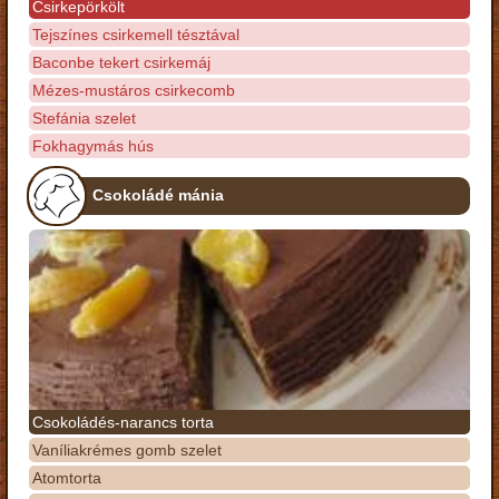
Csirkepörkölt
Tejszínes csirkemell tésztával
Baconbe tekert csirkemáj
Mézes-mustáros csirkecomb
Stefánia szelet
Fokhagymás hús
Csokoládé mánia
Csokoládés-narancs torta
Vaníliakrémes gomb szelet
Atomtorta