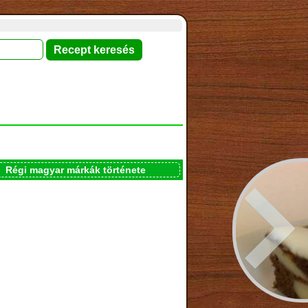
Régi magyar márkák története