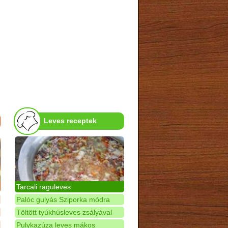
Leves receptek
Tarcali raguleves
Palóc gulyás Sziporka módra
Töltött tyúkhúsleves zsályával
Pulykazúza leves mákos