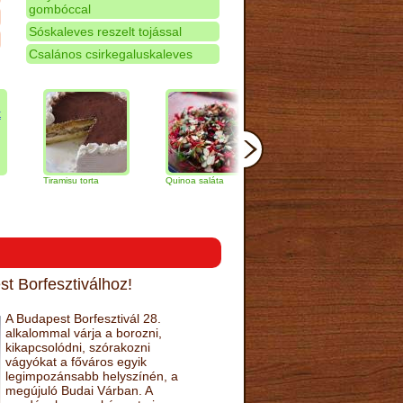
gombóccal
Sóskaleves reszelt tojással
Csalános csirkegaluskaleves
Tiramisu torta
Quinoa saláta
Mandulás kifli
Csokolá
narancs 
t Borfesztiválhoz!
A Budapest Borfesztivál 28.
alkalommal várja a borozni,
kikapcsolódni, szórakozni
vágyókat a főváros egyik
legimpozánsabb helyszínén, a
megújuló Budai Várban. A