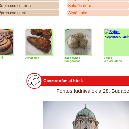
upla csokis torta
Kakaós néró
pres csokitorta
Almás pite
Almás pite
Zabpelyhes
Sajtos
túrógombóc
képviselőfánk
Gasztronómiai hírek
Fontos tudnivalók a 28. Budapes