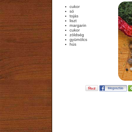
cukor
só
tojás
liszt
margarin
cukor
zöldség
gyümölcs
hús