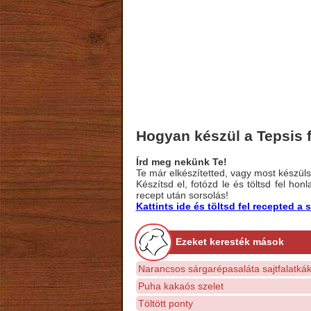
Hogyan készül a Tepsis
Írd meg nekünk Te!
Te már elkészítetted, vagy most készülsz
Készítsd el, fotózd le és töltsd fel ho
recept után sorsolás!
Kattints ide és töltsd fel recepted 
Ezeket keresték mások
Narancsos sárgarépasaláta sajtfalatkák
Puha kakaós szelet
Töltött ponty