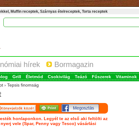
kel, Muffin receptek, Szárnyas ételreceptek, Torta receptek
nómiai hírek
Bormagazin
blog
Grill
Életmód
Csokivilág
Teázó
Fűszerek
Vitaminok
pt › Tepsis finomság
t
esték honlaponkon. Legyél te az első aki feltölti az
s nyerj vele (Spar, Penny vagy Tesco) vásárlási