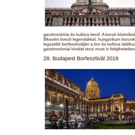
gasztronómia és kultúra kerül. A borok kóstolá
Bikavért övező legendákkal, hungarikum borunk 
legszebb borfesztiválján a bor és kultúra találk
gasztronómiai kínálat teszi most is felejthetetlen
28. Budapest Borfesztivál 2019