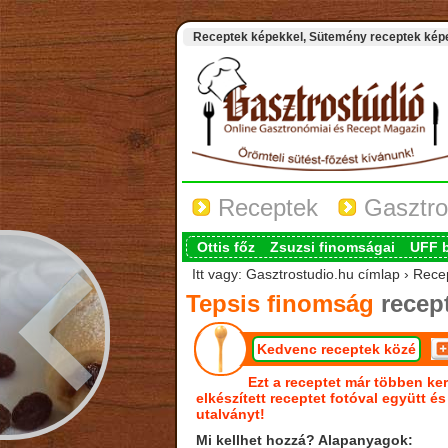
Receptek képekkel, Sütemény receptek képek
Receptek
Gasztro
Ottis főz
Zsuzsi finomságai
UFF 
Itt vagy: Gasztrostudio.hu címlap › Rece
Tepsis finomság
recep
Kedvenc receptek közé
Ezt a receptet már többen ker
elkészített receptet fotóval együtt é
utalványt!
Mi kellhet hozzá? Alapanyagok: