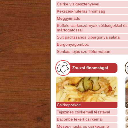
Csirke vízigesztenyével
Kekszes-nutellás finomság
Meggyimádó
Buffalo csirkeszárnyak zöldségekkel és 
mártogatóssal
Sült padlizsános újburgonya saláta
Burgonyagombóc
Sonkás tojás szuffléformában
Zsuzsi finomságai
Csirkepörkölt
Tejszínes csirkemell tésztával
Baconbe tekert csirkemáj
Mézes-mustáros csirkecomb
M