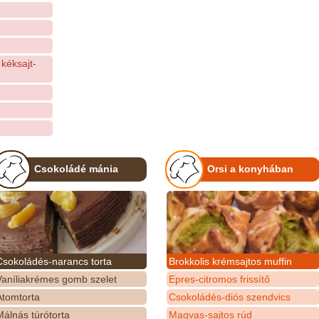
kéksajt-
Csokoládé mánia
Orsi a konyhában
Csokoládés-narancs torta
Brokkolis krémsajtos muffin
Vaníliakrémes gomb szelet
Epres-citromos frissítő
Atomtorta
Csokoládés-diós szendvics
álnás túrótorta
Magvas-sajtos rúd