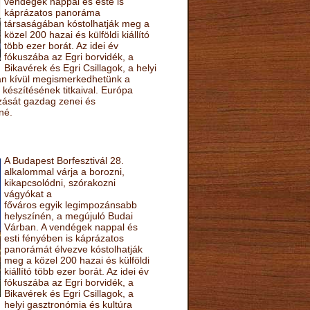
vendégek nappal és este is
káprázatos panoráma
társaságában kóstolhatják meg a
közel 200 hazai és külföldi kiállító
több ezer borát. Az idei év
fókuszába az Egri borvidék, a
Bikavérek és Egri Csillagok, a helyi
sán kívül megismerkedhetünk a
készítésének titkaival. Európa
ozását gazdag zenei és
né.
A Budapest Borfesztivál 28.
alkalommal várja a borozni,
kikapcsolódni, szórakozni
vágyókat a
főváros egyik legimpozánsabb
helyszínén, a megújuló Budai
Várban. A vendégek nappal és
esti fényében is káprázatos
panorámát élvezve kóstolhatják
meg a közel 200 hazai és külföldi
kiállító több ezer borát. Az idei év
fókuszába az Egri borvidék, a
Bikavérek és Egri Csillagok, a
helyi gasztronómia és kultúra