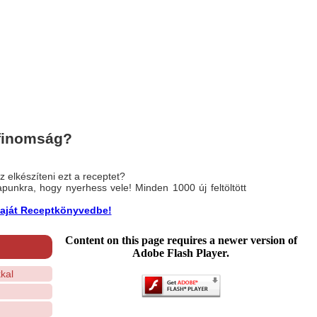
 finomság?
 elkészíteni ezt a receptet?
nlapunkra, hogy nyerhess vele! Minden 1000 új feltöltött
a saját Receptkönyvedbe!
Content on this page requires a newer version of
Adobe Flash Player.
kal