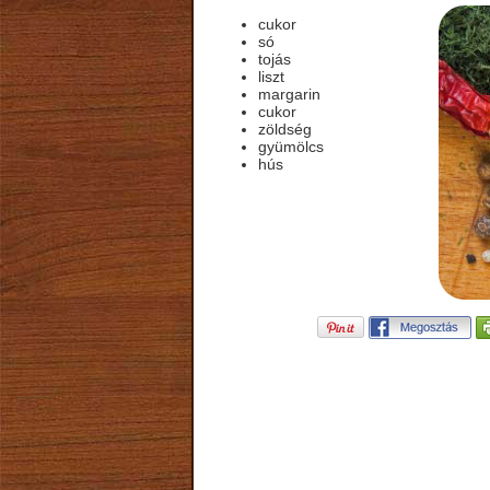
cukor
só
tojás
liszt
margarin
cukor
zöldség
gyümölcs
hús