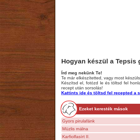
Hogyan készül a Tepsis
Írd meg nekünk Te!
Te már elkészítetted, vagy most készülsz
Készítsd el, fotózd le és töltsd fel ho
recept után sorsolás!
Kattints ide és töltsd fel recepted 
Ezeket keresték mások
Gyors pirulafánk
Müzlis málna
Karfiolfasírt II.