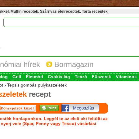
kel, Muffin receptek, Szárnyas ételreceptek, Torta receptek
nómiai hírek
Bormagazin
blog
Grill
Életmód
Csokivilág
Teázó
Fűszerek
Vitaminok
ept › Tepsis gombás pulykaszeletek
zeletek
recept
esték honlaponkon. Legyél te az első aki feltölti az
s nyerj vele (Spar, Penny vagy Tesco) vásárlási