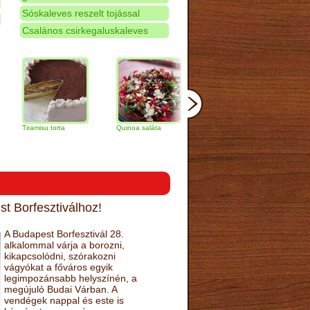
Sóskaleves reszelt tojással
Csalános csirkegaluskaleves
amisu torta
Quinoa saláta
Mandulás kifli
Csokoládés
narancs tor
t Borfesztiválhoz!
A Budapest Borfesztivál 28.
alkalommal várja a borozni,
kikapcsolódni, szórakozni
vágyókat a főváros egyik
legimpozánsabb helyszínén, a
megújuló Budai Várban. A
vendégek nappal és este is