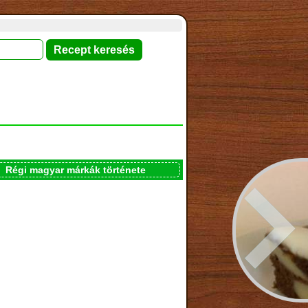
Régi magyar márkák története