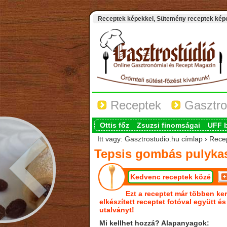
Receptek képekkel, Sütemény receptek képek
Receptek
Gasztro
Ottis főz
Zsuzsi finomságai
UFF 
Itt vagy: Gasztrostudio.hu címlap › Rec
Tepsis gombás pulykas
Kedvenc receptek közé
Ezt a receptet már többen ker
elkészített receptet fotóval együtt é
utalványt!
Mi kellhet hozzá? Alapanyagok: