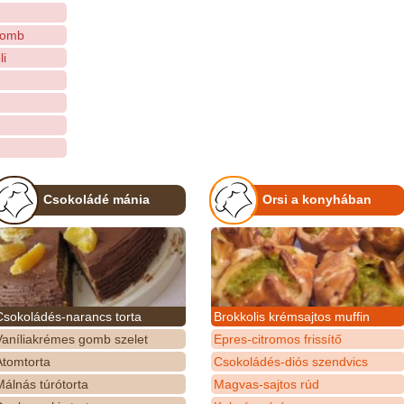
ccomb
i
Csokoládé mánia
Orsi a konyhában
Csokoládés-narancs torta
Brokkolis krémsajtos muffin
Vaníliakrémes gomb szelet
Epres-citromos frissítő
Atomtorta
Csokoládés-diós szendvics
álnás túrótorta
Magvas-sajtos rúd