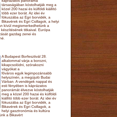
káprázatos panoráma
társaságában kóstolhatják meg a
közel 200 hazai és külföldi kiállító
több ezer borát. Az idei év
fókuszába az Egri borvidék, a
Bikavérek és Egri Csillagok, a helyi
sán kívül megismerkedhetünk a
készítésének titkaival. Európa
ozását gazdag zenei és
né.
A Budapest Borfesztivál 28.
alkalommal várja a borozni,
kikapcsolódni, szórakozni
vágyókat a
főváros egyik legimpozánsabb
helyszínén, a megújuló Budai
Várban. A vendégek nappal és
esti fényében is káprázatos
panorámát élvezve kóstolhatják
meg a közel 200 hazai és külföldi
kiállító több ezer borát. Az idei év
fókuszába az Egri borvidék, a
Bikavérek és Egri Csillagok, a
helyi gasztronómia és kultúra
ünk a Bikavért