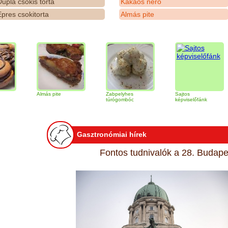
upla csokis torta
Kakaós néró
pres csokitorta
Almás pite
Almás pite
Zabpelyhes
Sajtos
Tir
túrógombóc
képviselőfánk
Gasztronómiai hírek
Fontos tudnivalók a 28. Budapes