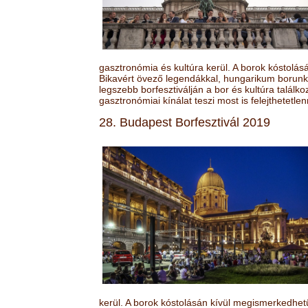
gasztronómia és kultúra kerül. A borok kóstolá
Bikavért övező legendákkal, hungarikum borunk 
legszebb borfesztiválján a bor és kultúra találk
gasztronómiai kínálat teszi most is felejthetetlen
28. Budapest Borfesztivál 2019
kerül. A borok kóstolásán kívül megismerkedhet