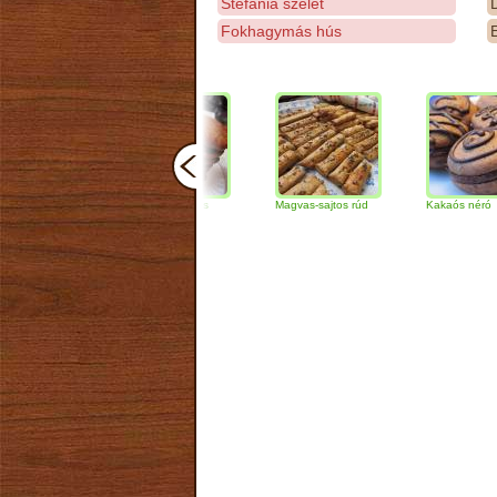
Stefánia szelet
D
Fokhagymás hús
E
Csokoládés-diós
Magvas-sajtos rúd
Kakaós néró
szendvics