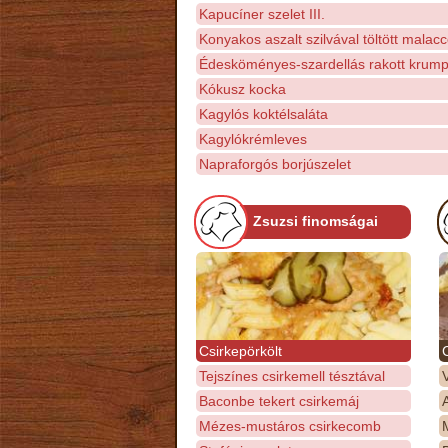
Kapucíner szelet III.
Konyakos aszalt szilvával töltött mala
Édesköményes-szardellás rakott krumpl
Kókusz kocka
Kagylós koktélsaláta
Kagylókrémleves
Napraforgós borjúszelet
Zsuzsi finomságai
Csirkepörkölt
Tejszínes csirkemell tésztával
Baconbe tekert csirkemáj
Mézes-mustáros csirkecomb
M