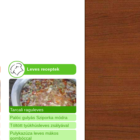
Leves receptek
Tarcali raguleves
Palóc gulyás Sziporka módra
Töltött tyúkhúsleves zsályával
Pulykazúza leves mákos
gombóccal