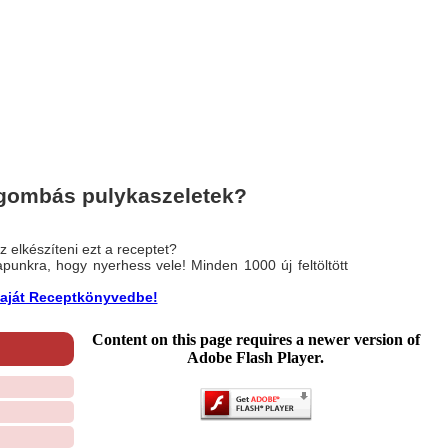
 gombás pulykaszeletek?
 elkészíteni ezt a receptet?
nlapunkra, hogy nyerhess vele! Minden 1000 új feltöltött
a saját Receptkönyvedbe!
Content on this page requires a newer version of
Adobe Flash Player.