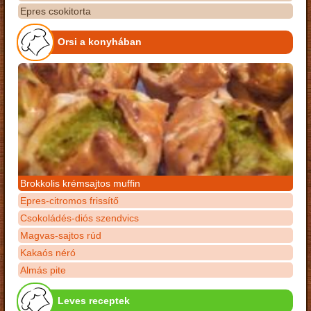
Epres csokitorta
Orsi a konyhában
Brokkolis krémsajtos muffin
Epres-citromos frissítő
Csokoládés-diós szendvics
Magvas-sajtos rúd
Kakaós néró
Almás pite
Leves receptek