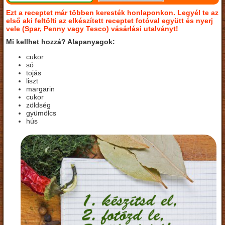
Ezt a receptet már többen keresték honlaponkon. Legyél te az
első aki feltölti az elkészített receptet fotóval együtt és nyerj
vele (Spar, Penny vagy Tesco) vásárlási utalványt!
Mi kellhet hozzá? Alapanyagok:
cukor
só
tojás
liszt
margarin
cukor
zöldség
gyümölcs
hús