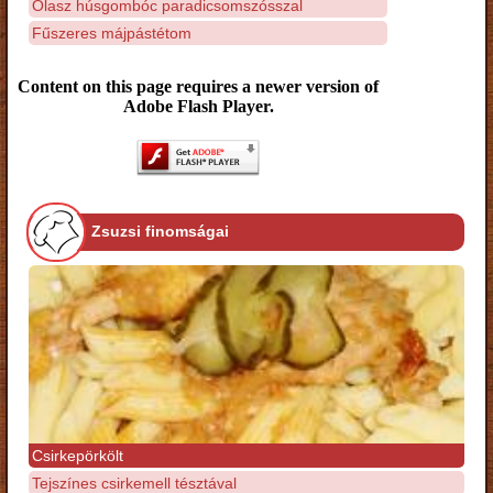
Olasz húsgombóc paradicsomszósszal
Fűszeres májpástétom
Content on this page requires a newer version of
Adobe Flash Player.
Zsuzsi finomságai
Csirkepörkölt
Tejszínes csirkemell tésztával