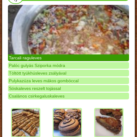
Tarcali raguleves
Palóc gulyás Sziporka módra
Töltött tyúkhúsleves zsályával
Pulykazúza leves mákos gombóccal
Sóskaleves reszelt tojással
Csalános csirkegaluskaleves