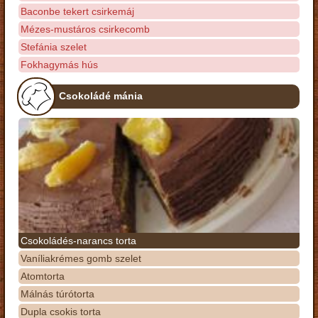
Baconbe tekert csirkemáj
Mézes-mustáros csirkecomb
Stefánia szelet
Fokhagymás hús
Csokoládé mánia
Csokoládés-narancs torta
Vaníliakrémes gomb szelet
Atomtorta
Málnás túrótorta
Dupla csokis torta