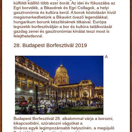
külföldi kiállító több ezer borát. Az idei év fókuszába az
Egri borvidék, a Bikavérek és Egri Csillagok, a helyi
gasztronómia és kultúra kerül. A borok kóstolásán kívül
megismerkedhetünk a Bikavért övező legendákkal,
hungarikum borunk készítésének titkaival. Európa
legszebb borfesztiválján a bor és kultúra találkozását
gazdag zenei és gasztronómiai kínálat teszi most is
felejthetetlenné.
28. Budapest Borfesztivál 2019
A
Budapest Borfesztivál 28. alkalommal várja a borozni,
kikapcsolódni, szórakozni vágyókat a
főváros egyik legimpozánsabb helyszínén, a megújuló