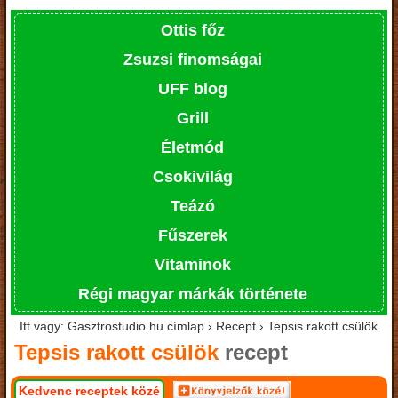
Ottis főz
Zsuzsi finomságai
UFF blog
Grill
Életmód
Csokivilág
Teázó
Fűszerek
Vitaminok
Régi magyar márkák története
Itt vagy: Gasztrostudio.hu címlap › Recept › Tepsis rakott csülök
Tepsis rakott csülök
recept
Kedvenc receptek közé