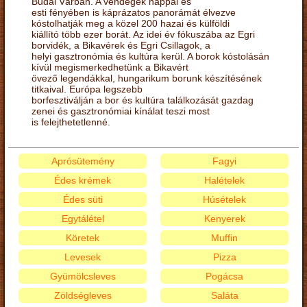
Budai Várban. A vendégek nappal és
esti fényében is káprázatos panorámát élvezve
kóstolhatják meg a közel 200 hazai és külföldi
kiállító több ezer borát. Az idei év fókuszába az Egri
borvidék, a Bikavérek és Egri Csillagok, a
helyi gasztronómia és kultúra kerül. A borok kóstolásán
kívül megismerkedhetünk a Bikavért
övező legendákkal, hungarikum borunk készítésének
titkaival. Európa legszebb
borfesztiválján a bor és kultúra találkozását gazdag
zenei és gasztronómiai kínálat teszi most
is felejthetetlenné.
Aprósütemény
Fagyi
Édes krémek
Halételek
Édes süti
Húsételek
Egytálétel
Kenyerek
Köretek
Muffin
Levesek
Pizza
Gyümölcsleves
Pogácsa
Zöldségleves
Saláta