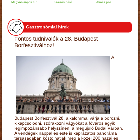
Magvas-sajtos rúd
Kakaós néró
Almás pite
Zabpely
túrógom
Gasztronómiai hírek
Fontos tudnivalók a 28. Budapest
Borfesztiválhoz!
A
Budapest Borfesztivál 28. alkalommal várja a borozni,
kikapcsolódni, szórakozni vágyókat a főváros egyik
legimpozánsabb helyszínén, a megújuló Budai Várban.
A vendégek nappal és este is káprázatos panoráma
társaságában kóstolhatják meg a közel 200 hazai és