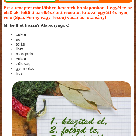
Ezt a receptet már többen keresték honlaponkon. Legyél te az
első aki feltölti az elkészített receptet fotóval együtt és nyerj
vele (Spar, Penny vagy Tesco) vásárlási utalványt!
Mi kellhet hozzá? Alapanyagok:
cukor
só
tojás
liszt
margarin
cukor
zöldség
gyümölcs
hús