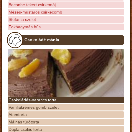
Baconbe tekert csirkemáj
Mézes-mustáros csirkecomb
Stefánia szelet
Fokhagymás hús
Csokoládé mánia
Csokoládés-narancs torta
Vaníliakrémes gomb szelet
Atomtorta
Málnás túrótorta
Dupla csokis torta