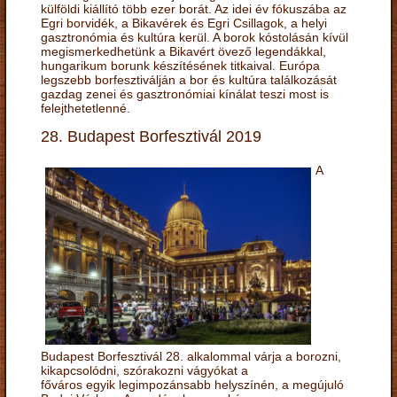
külföldi kiállító több ezer borát. Az idei év fókuszába az
Egri borvidék, a Bikavérek és Egri Csillagok, a helyi
gasztronómia és kultúra kerül. A borok kóstolásán kívül
megismerkedhetünk a Bikavért övező legendákkal,
hungarikum borunk készítésének titkaival. Európa
legszebb borfesztiválján a bor és kultúra találkozását
gazdag zenei és gasztronómiai kínálat teszi most is
felejthetetlenné.
28. Budapest Borfesztivál 2019
A
Budapest Borfesztivál 28. alkalommal várja a borozni,
kikapcsolódni, szórakozni vágyókat a
főváros egyik legimpozánsabb helyszínén, a megújuló