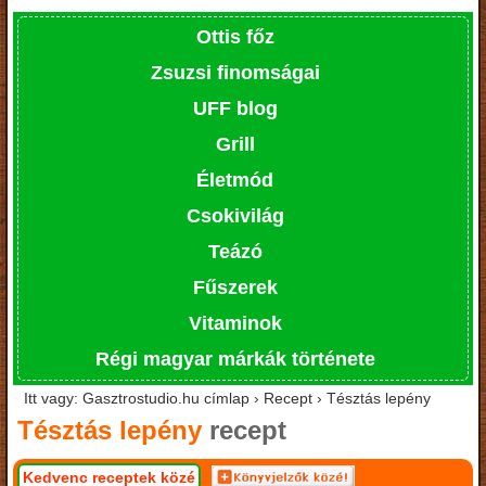
Ottis főz
Zsuzsi finomságai
UFF blog
Grill
Életmód
Csokivilág
Teázó
Fűszerek
Vitaminok
Régi magyar márkák története
Itt vagy: Gasztrostudio.hu címlap › Recept › Tésztás lepény
Tésztás lepény
recept
Kedvenc receptek közé