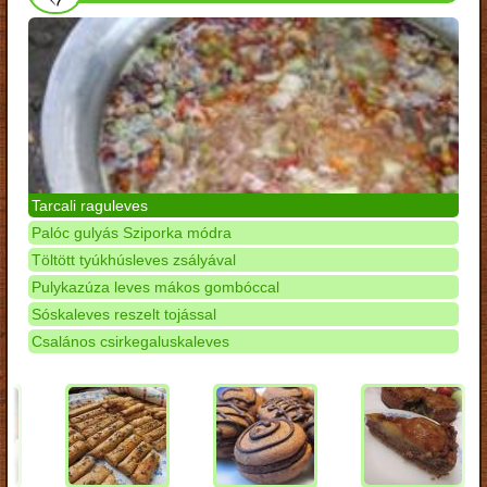
Tarcali raguleves
Palóc gulyás Sziporka módra
Töltött tyúkhúsleves zsályával
Pulykazúza leves mákos gombóccal
Sóskaleves reszelt tojással
Csalános csirkegaluskaleves