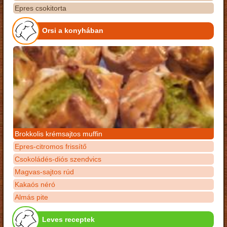
Epres csokitorta
Orsi a konyhában
Brokkolis krémsajtos muffin
Epres-citromos frissítő
Csokoládés-diós szendvics
Magvas-sajtos rúd
Kakaós néró
Almás pite
Leves receptek