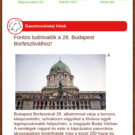
Magvas-sajtos rúd
Kakaós néró
Almás pite
Z
t
Gasztronómiai hírek
Fontos tudnivalók a 28. Budapest
Borfesztiválhoz!
A
Budapest Borfesztivál 28. alkalommal várja a borozni,
kikapcsolódni, szórakozni vágyókat a főváros egyik
legimpozánsabb helyszínén, a megújuló Budai Várban.
A vendégek nappal és este is káprázatos panoráma
társaságában kóstolhatják meg a közel 200 hazai és