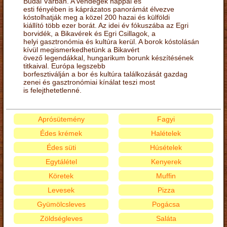
Budai Várban. A vendégek nappal és
esti fényében is káprázatos panorámát élvezve
kóstolhatják meg a közel 200 hazai és külföldi
kiállító több ezer borát. Az idei év fókuszába az Egri
borvidék, a Bikavérek és Egri Csillagok, a
helyi gasztronómia és kultúra kerül. A borok kóstolásán
kívül megismerkedhetünk a Bikavért
övező legendákkal, hungarikum borunk készítésének
titkaival. Európa legszebb
borfesztiválján a bor és kultúra találkozását gazdag
zenei és gasztronómiai kínálat teszi most
is felejthetetlenné.
Aprósütemény
Fagyi
Édes krémek
Halételek
Édes süti
Húsételek
Egytálétel
Kenyerek
Köretek
Muffin
Levesek
Pizza
Gyümölcsleves
Pogácsa
Zöldségleves
Saláta