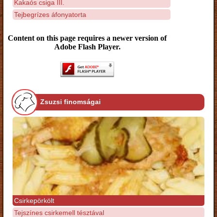
Kakaós csiga III.
Tejbegrízes áfonyatorta
Content on this page requires a newer version of
Adobe Flash Player.
Zsuzsi finomságai
Csirkepörkölt
Tejszínes csirkemell tésztával