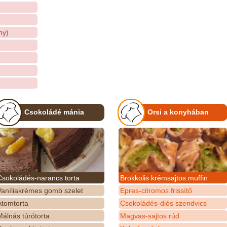
ny)
Csokoládé mánia
Orsi a konyhában
Csokoládés-narancs torta
Brokkolis krémsajtos muffin
Vaníliakrémes gomb szelet
Epres-citromos frissítő
Atomtorta
Csokoládés-diós szendvics
álnás túrótorta
Magvas-sajtos rúd