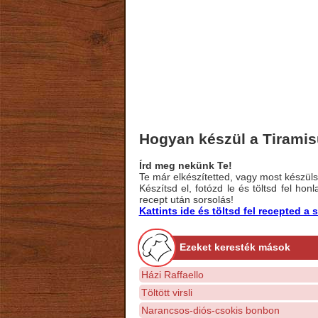
Hogyan készül a Tirami
Írd meg nekünk Te!
Te már elkészítetted, vagy most készülsz
Készítsd el, fotózd le és töltsd fel ho
recept után sorsolás!
Kattints ide és töltsd fel recepted 
Ezeket keresték mások
Házi Raffaello
Töltött virsli
Narancsos-diós-csokis bonbon