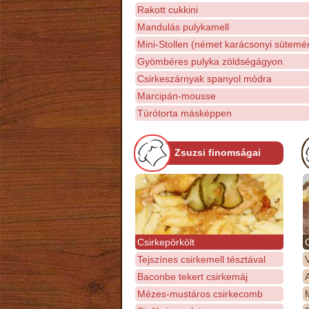
Rakott cukkini
Mandulás pulykamell
Mini-Stollen (német karácsonyi sütemé
Gyömbéres pulyka zöldségágyon
Csirkeszárnyak spanyol módra
Marcipán-mousse
Túrótorta másképpen
Zsuzsi finomságai
Csirkepörkölt
Tejszínes csirkemell tésztával
Baconbe tekert csirkemáj
Mézes-mustáros csirkecomb
M