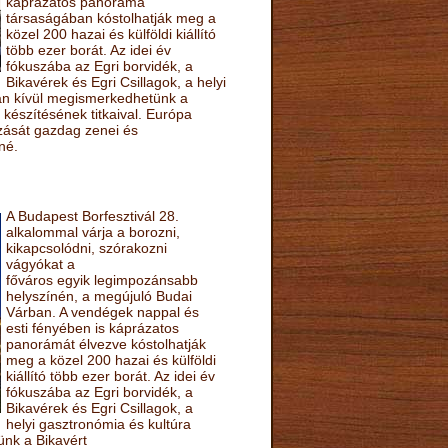
káprázatos panoráma
társaságában kóstolhatják meg a
közel 200 hazai és külföldi kiállító
több ezer borát. Az idei év
fókuszába az Egri borvidék, a
Bikavérek és Egri Csillagok, a helyi
sán kívül megismerkedhetünk a
készítésének titkaival. Európa
ozását gazdag zenei és
né.
A Budapest Borfesztivál 28.
alkalommal várja a borozni,
kikapcsolódni, szórakozni
vágyókat a
főváros egyik legimpozánsabb
helyszínén, a megújuló Budai
Várban. A vendégek nappal és
esti fényében is káprázatos
panorámát élvezve kóstolhatják
meg a közel 200 hazai és külföldi
kiállító több ezer borát. Az idei év
fókuszába az Egri borvidék, a
Bikavérek és Egri Csillagok, a
helyi gasztronómia és kultúra
ünk a Bikavért