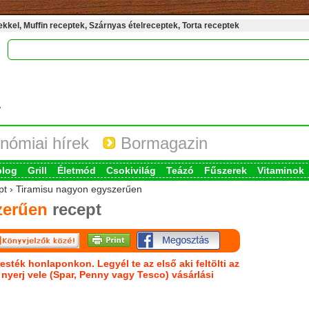
kel, Muffin receptek, Szárnyas ételreceptek, Torta receptek
nómiai hírek
Bormagazin
blog
Grill
Életmód
Csokivilág
Teázó
Fűszerek
Vitaminok
ept › Tiramisu nagyon egyszerűen
zerűen
recept
esték honlaponkon. Legyél te az első aki feltölti az
s nyerj vele (Spar, Penny vagy Tesco) vásárlási