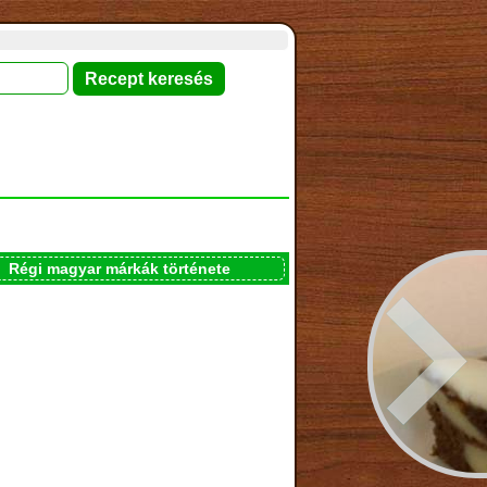
Régi magyar márkák története