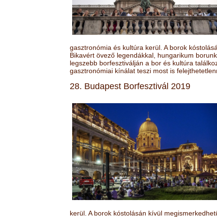
gasztronómia és kultúra kerül. A borok kóstolá
Bikavért övező legendákkal, hungarikum borunk 
legszebb borfesztiválján a bor és kultúra találk
gasztronómiai kínálat teszi most is felejthetetlen
28. Budapest Borfesztivál 2019
kerül. A borok kóstolásán kívül megismerkedhet