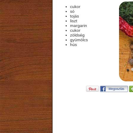
cukor
só
tojás
liszt
margarin
cukor
zöldség
gyümölcs
hús