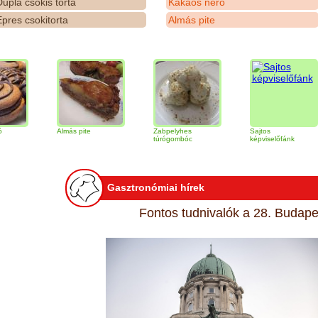
upla csokis torta
Kakaós néró
pres csokitorta
Almás pite
Almás pite
Zabpelyhes
Sajtos
T
túrógombóc
képviselőfánk
Gasztronómiai hírek
Fontos tudnivalók a 28. Budapes