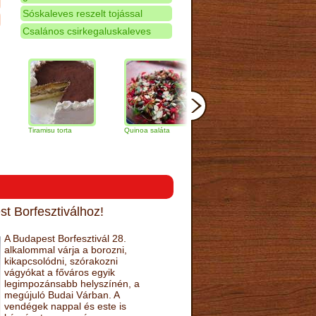
Sóskaleves reszelt tojással
Csalános csirkegaluskaleves
iramisu torta
Quinoa saláta
Mandulás kifli
Csokolád
narancs t
t Borfesztiválhoz!
A Budapest Borfesztivál 28.
alkalommal várja a borozni,
kikapcsolódni, szórakozni
vágyókat a főváros egyik
legimpozánsabb helyszínén, a
megújuló Budai Várban. A
vendégek nappal és este is