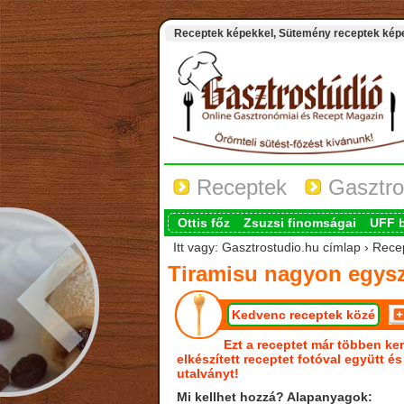
Receptek képekkel, Sütemény receptek képek
Receptek
Gasztro
Ottis főz
Zsuzsi finomságai
UFF 
Itt vagy: Gasztrostudio.hu címlap › Rec
Tiramisu nagyon egys
Kedvenc receptek közé
Ezt a receptet már többen ker
elkészített receptet fotóval együtt é
utalványt!
Mi kellhet hozzá? Alapanyagok: