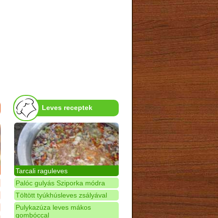
Leves receptek
Tarcali raguleves
Palóc gulyás Sziporka módra
Töltött tyúkhúsleves zsályával
Pulykazúza leves mákos
gombóccal