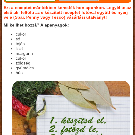
Ezt a receptet már többen keresték honlaponkon. Legyél te az
első aki feltölti az elkészített receptet fotóval együtt és nyerj
vele (Spar, Penny vagy Tesco) vásárlási utalványt!
Mi kellhet hozzá? Alapanyagok:
cukor
só
tojás
liszt
margarin
cukor
zöldség
gyümölcs
hús