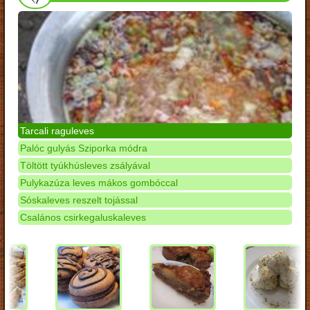
Tarcali raguleves
Palóc gulyás Sziporka módra
Töltött tyúkhúsleves zsályával
Pulykazúza leves mákos gombóccal
Sóskaleves reszelt tojással
Csalános csirkegaluskaleves