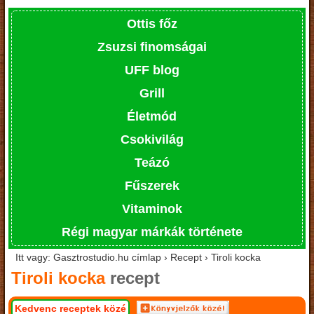
Ottis főz
Zsuzsi finomságai
UFF blog
Grill
Életmód
Csokivilág
Teázó
Fűszerek
Vitaminok
Régi magyar márkák története
Itt vagy: Gasztrostudio.hu címlap › Recept › Tiroli kocka
Tiroli kocka
recept
Kedvenc receptek közé