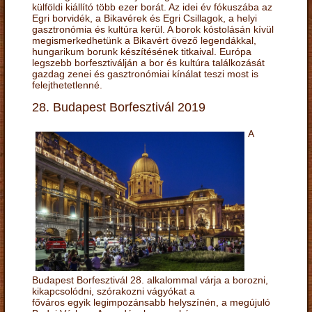
külföldi kiállító több ezer borát. Az idei év fókuszába az
Egri borvidék, a Bikavérek és Egri Csillagok, a helyi
gasztronómia és kultúra kerül. A borok kóstolásán kívül
megismerkedhetünk a Bikavért övező legendákkal,
hungarikum borunk készítésének titkaival. Európa
legszebb borfesztiválján a bor és kultúra találkozását
gazdag zenei és gasztronómiai kínálat teszi most is
felejthetetlenné.
28. Budapest Borfesztivál 2019
A
Budapest Borfesztivál 28. alkalommal várja a borozni,
kikapcsolódni, szórakozni vágyókat a
főváros egyik legimpozánsabb helyszínén, a megújuló