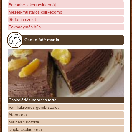
Baconbe tekert csirkemáj
Mézes-mustáros csirkecomb
Stefánia szelet
Fokhagymás hús
Csokoládé mánia
Csokoládés-narancs torta
Vaníliakrémes gomb szelet
Atomtorta
Málnás túrótorta
Dupla csokis torta