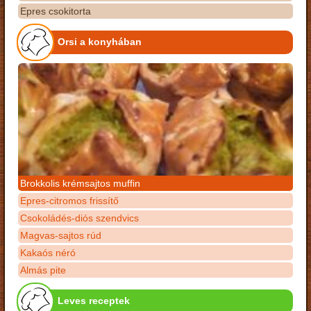
Epres csokitorta
Orsi a konyhában
Brokkolis krémsajtos muffin
Epres-citromos frissítő
Csokoládés-diós szendvics
Magvas-sajtos rúd
Kakaós néró
Almás pite
Leves receptek