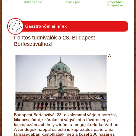
Kakaós néró
Almás pite
Zabpelyhes
túrógombóc
Gasztronómiai hírek
Fontos tudnivalók a 28. Budapest
Borfesztiválhoz!
A
Budapest Borfesztivál 28. alkalommal várja a borozni,
kikapcsolódni, szórakozni vágyókat a főváros egyik
legimpozánsabb helyszínén, a megújuló Budai Várban.
A vendégek nappal és este is káprázatos panoráma
társaságában kóstolhatják meg a közel 200 hazai és