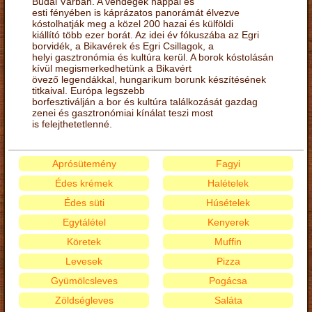
Budai Várban. A vendégek nappal és
esti fényében is káprázatos panorámát élvezve
kóstolhatják meg a közel 200 hazai és külföldi
kiállító több ezer borát. Az idei év fókuszába az Egri
borvidék, a Bikavérek és Egri Csillagok, a
helyi gasztronómia és kultúra kerül. A borok kóstolásán
kívül megismerkedhetünk a Bikavért
övező legendákkal, hungarikum borunk készítésének
titkaival. Európa legszebb
borfesztiválján a bor és kultúra találkozását gazdag
zenei és gasztronómiai kínálat teszi most
is felejthetetlenné.
Aprósütemény
Fagyi
Édes krémek
Halételek
Édes süti
Húsételek
Egytálétel
Kenyerek
Köretek
Muffin
Levesek
Pizza
Gyümölcsleves
Pogácsa
Zöldségleves
Saláta