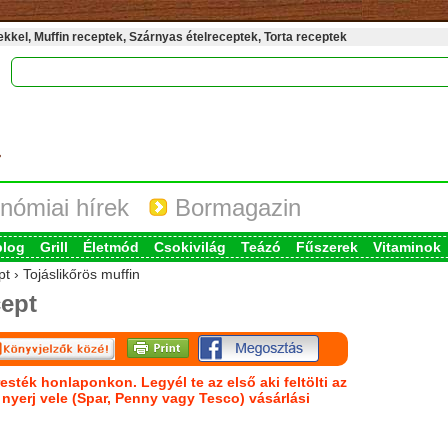
kel, Muffin receptek, Szárnyas ételreceptek, Torta receptek
nómiai hírek
Bormagazin
blog
Grill
Életmód
Csokivilág
Teázó
Fűszerek
Vitaminok
t › Tojáslikőrös muffin
ept
esték honlaponkon. Legyél te az első aki feltölti az
s nyerj vele (Spar, Penny vagy Tesco) vásárlási