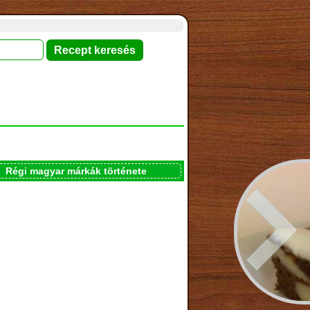
Régi magyar márkák története