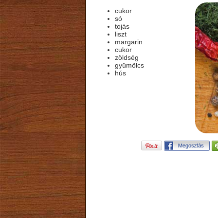
cukor
só
tojás
liszt
margarin
cukor
zöldség
gyümölcs
hús