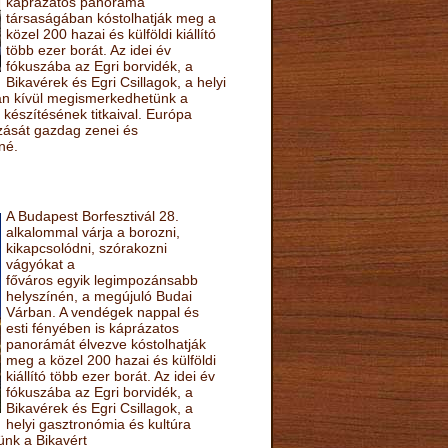
káprázatos panoráma
társaságában kóstolhatják meg a
közel 200 hazai és külföldi kiállító
több ezer borát. Az idei év
fókuszába az Egri borvidék, a
Bikavérek és Egri Csillagok, a helyi
sán kívül megismerkedhetünk a
készítésének titkaival. Európa
ozását gazdag zenei és
né.
A Budapest Borfesztivál 28.
alkalommal várja a borozni,
kikapcsolódni, szórakozni
vágyókat a
főváros egyik legimpozánsabb
helyszínén, a megújuló Budai
Várban. A vendégek nappal és
esti fényében is káprázatos
panorámát élvezve kóstolhatják
meg a közel 200 hazai és külföldi
kiállító több ezer borát. Az idei év
fókuszába az Egri borvidék, a
Bikavérek és Egri Csillagok, a
helyi gasztronómia és kultúra
ünk a Bikavért