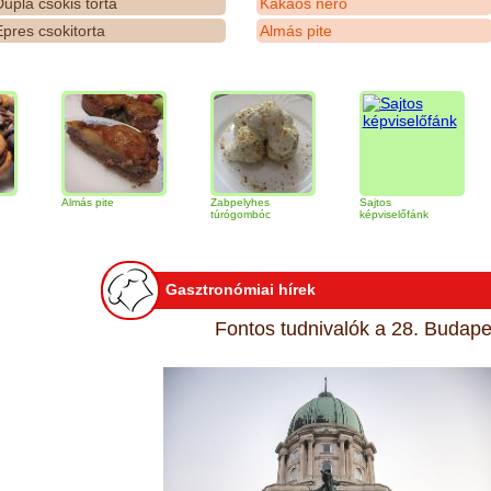
upla csokis torta
Kakaós néró
pres csokitorta
Almás pite
Almás pite
Zabpelyhes
Sajtos
Tirami
túrógombóc
képviselőfánk
Gasztronómiai hírek
Fontos tudnivalók a 28. Budapes