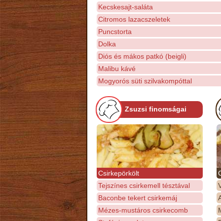
Kecskesajt-saláta
Citromos lazacszeletek
Puncstorta
Dolka
Diós és mákos patkó (beigli)
Malibu kávé
Mogyorós süti szilvakompóttal
Zsuzsi finomságai
Csirkepörkölt
Tejszínes csirkemell tésztával
Baconbe tekert csirkemáj
Mézes-mustáros csirkecomb
M