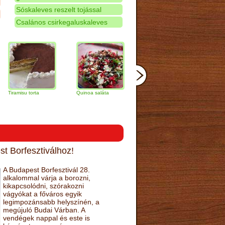
Sóskaleves reszelt tojással
Csalános csirkegaluskaleves
su torta
Quinoa saláta
Mandulás kifli
Csokoládés-
narancs torta
t Borfesztiválhoz!
A Budapest Borfesztivál 28.
alkalommal várja a borozni,
kikapcsolódni, szórakozni
vágyókat a főváros egyik
legimpozánsabb helyszínén, a
megújuló Budai Várban. A
vendégek nappal és este is