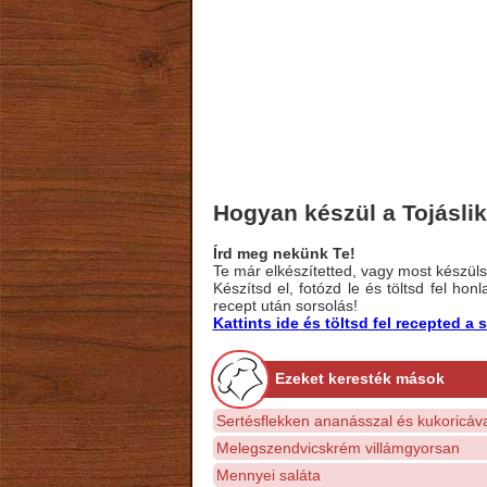
Hogyan készül a Tojásli
Írd meg nekünk Te!
Te már elkészítetted, vagy most készülsz
Készítsd el, fotózd le és töltsd fel ho
recept után sorsolás!
Kattints ide és töltsd fel recepted 
Ezeket keresték mások
Sertésflekken ananásszal és kukoricáva
Melegszendvicskrém villámgyorsan
Mennyei saláta