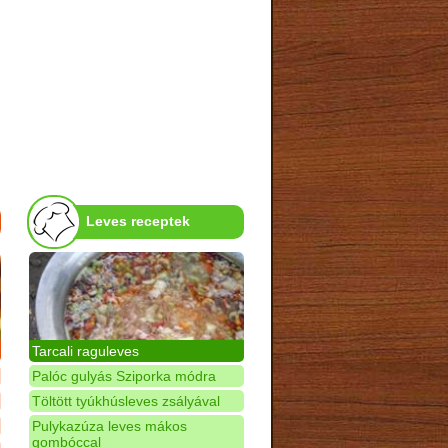
Leves receptek
Tarcali raguleves
Palóc gulyás Sziporka módra
Töltött tyúkhúsleves zsályával
Pulykazúza leves mákos
gombóccal