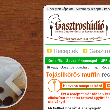
Receptek képekkel, Sütemény receptek képek
Receptek
Gasztro
Ottis főz
Zsuzsi finomságai
UFF 
Itt vagy: Gasztrostudio.hu címlap › Recep
Tojáslikőrös muffin
rec
Kedvenc receptek közé
Ezt a receptet már többen ker
elkészített receptet fotóval együtt é
utalványt!
Mi kellhet hozzá? Alapanyagok: