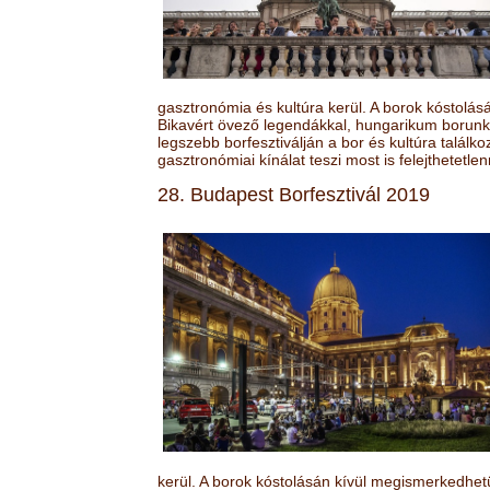
gasztronómia és kultúra kerül. A borok kóstolá
Bikavért övező legendákkal, hungarikum borunk 
legszebb borfesztiválján a bor és kultúra találk
gasztronómiai kínálat teszi most is felejthetetlen
28. Budapest Borfesztivál 2019
kerül. A borok kóstolásán kívül megismerkedhet