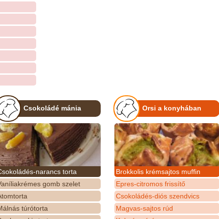
Csokoládé mánia
Orsi a konyhában
Csokoládés-narancs torta
Brokkolis krémsajtos muffin
Vaníliakrémes gomb szelet
Epres-citromos frissítő
Atomtorta
Csokoládés-diós szendvics
álnás túrótorta
Magvas-sajtos rúd