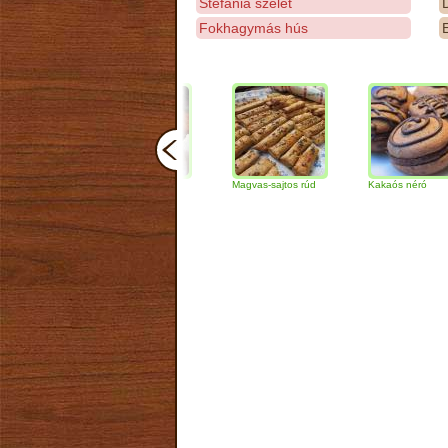
Stefánia szelet
D
Fokhagymás hús
E
Csokoládés-diós
Magvas-sajtos rúd
Kakaós néró
szendvics