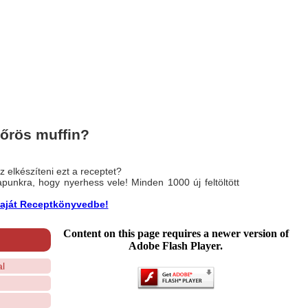
kőrös muffin?
 elkészíteni ezt a receptet?
nlapunkra, hogy nyerhess vele! Minden 1000 új feltöltött
a saját Receptkönyvedbe!
Content on this page requires a newer version of
Adobe Flash Player.
l