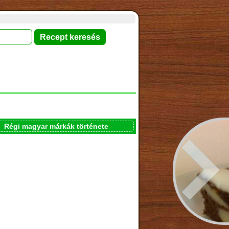
Régi magyar márkák története