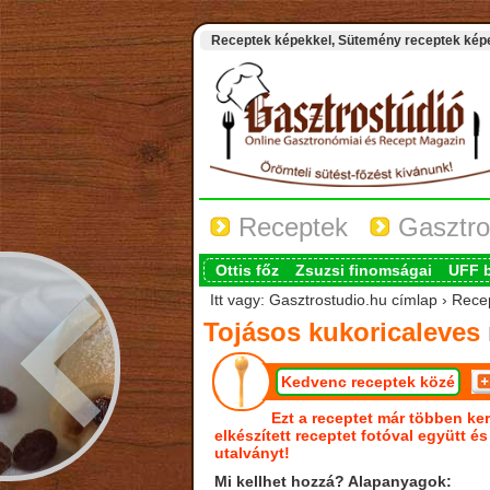
Receptek képekkel, Sütemény receptek képek
Receptek
Gasztro
Ottis főz
Zsuzsi finomságai
UFF 
Itt vagy: Gasztrostudio.hu címlap › Rece
Tojásos kukoricaleves
Kedvenc receptek közé
Ezt a receptet már többen ker
elkészített receptet fotóval együtt é
utalványt!
Mi kellhet hozzá? Alapanyagok: