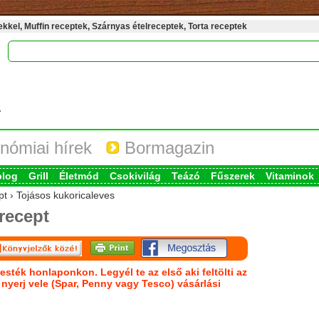
kel, Muffin receptek, Szárnyas ételreceptek, Torta receptek
nómiai hírek
Bormagazin
blog
Grill
Életmód
Csokivilág
Teázó
Fűszerek
Vitaminok
pt › Tojásos kukoricaleves
recept
esték honlaponkon. Legyél te az első aki feltölti az
s nyerj vele (Spar, Penny vagy Tesco) vásárlási