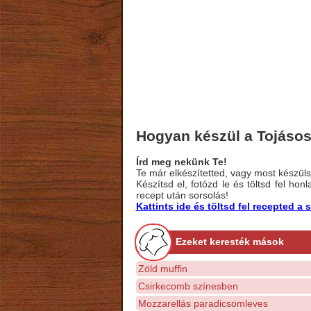
Hogyan készül a Tojásos
Írd meg nekünk Te!
Te már elkészítetted, vagy most készülsz
Készítsd el, fotózd le és töltsd fel ho
recept után sorsolás!
Kattints ide és töltsd fel recepted 
Ezeket keresték mások
Zöld muffin
Csirkecomb színesben
Mozzarellás paradicsomleves