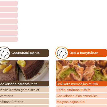
Csokoládé mánia
Orsi a konyhában
Csokoládés-narancs torta
Brokkolis krémsajtos muffin
Vaníliakrémes gomb szelet
Epres-citromos frissítő
Atomtorta
Csokoládés-diós szendvics
álnás túrótorta
Magvas-sajtos rúd