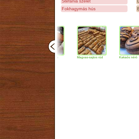
Stefánia szelet
D
Fokhagymás hús
E
Csokoládés-diós
Magvas-sajtos rúd
Kakaós néró
szendvics