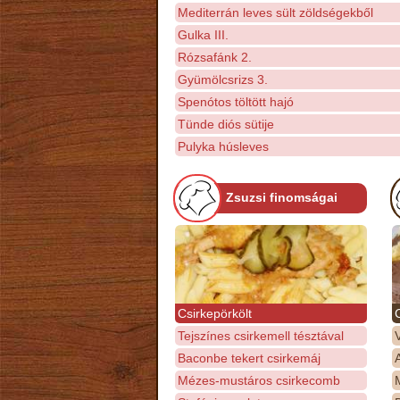
Mediterrán leves sült zöldségekből
Gulka III.
Rózsafánk 2.
Gyümölcsrizs 3.
Spenótos töltött hajó
Tünde diós sütije
Pulyka húsleves
Zsuzsi finomságai
Csirkepörkölt
Tejszínes csirkemell tésztával
Baconbe tekert csirkemáj
Mézes-mustáros csirkecomb
M