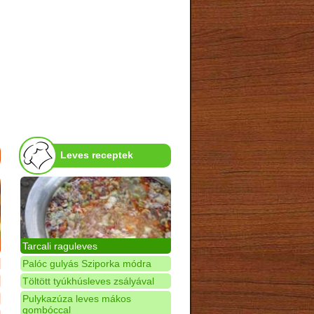
Leves receptek
Tarcali raguleves
Palóc gulyás Sziporka módra
Töltött tyúkhúsleves zsályával
Pulykazúza leves mákos
gombóccal