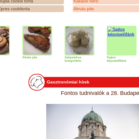
upla csokis torta
Kakaós néró
pres csokitorta
Almás pite
Almás pite
Zabpelyhes
Sajtos
Tir
túrógombóc
képviselőfánk
Gasztronómiai hírek
Fontos tudnivalók a 28. Budapes