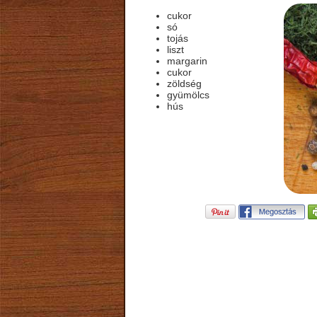
cukor
só
tojás
liszt
margarin
cukor
zöldség
gyümölcs
hús