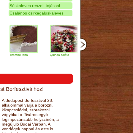
Sóskaleves reszelt tojással
Csalános csirkegaluskaleves
amisu torta
Quinoa saláta
Mandulás kifli
Csokoládés
narancs tor
t Borfesztiválhoz!
A Budapest Borfesztivál 28.
alkalommal várja a borozni,
kikapcsolódni, szórakozni
vágyókat a főváros egyik
legimpozánsabb helyszínén, a
megújuló Budai Várban. A
vendégek nappal és este is