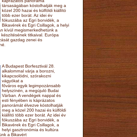
káprázatos panoráma
társaságában kóstolhatják meg a
közel 200 hazai és külföldi kiállító
több ezer borát. Az idei év
fókuszába az Egri borvidék, a
Bikavérek és Egri Csillagok, a helyi
sán kívül megismerkedhetünk a
készítésének titkaival. Európa
ozását gazdag zenei és
né.
A Budapest Borfesztivál 28.
alkalommal várja a borozni,
kikapcsolódni, szórakozni
vágyókat a
főváros egyik legimpozánsabb
helyszínén, a megújuló Budai
Várban. A vendégek nappal és
esti fényében is káprázatos
panorámát élvezve kóstolhatják
meg a közel 200 hazai és külföldi
kiállító több ezer borát. Az idei év
fókuszába az Egri borvidék, a
Bikavérek és Egri Csillagok, a
helyi gasztronómia és kultúra
ünk a Bikavért