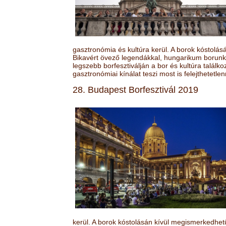
gasztronómia és kultúra kerül. A borok kóstolá
Bikavért övező legendákkal, hungarikum borunk 
legszebb borfesztiválján a bor és kultúra találk
gasztronómiai kínálat teszi most is felejthetetlen
28. Budapest Borfesztivál 2019
kerül. A borok kóstolásán kívül megismerkedhet