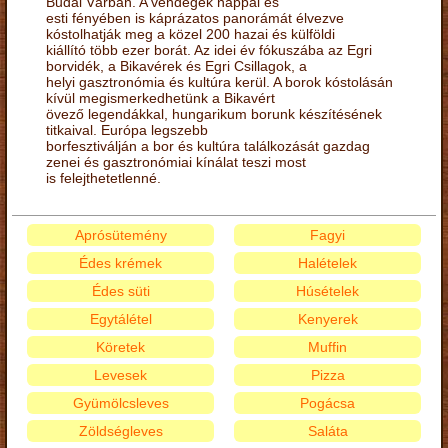
Budai Várban. A vendégek nappal és
esti fényében is káprázatos panorámát élvezve
kóstolhatják meg a közel 200 hazai és külföldi
kiállító több ezer borát. Az idei év fókuszába az Egri
borvidék, a Bikavérek és Egri Csillagok, a
helyi gasztronómia és kultúra kerül. A borok kóstolásán
kívül megismerkedhetünk a Bikavért
övező legendákkal, hungarikum borunk készítésének
titkaival. Európa legszebb
borfesztiválján a bor és kultúra találkozását gazdag
zenei és gasztronómiai kínálat teszi most
is felejthetetlenné.
Aprósütemény
Fagyi
Édes krémek
Halételek
Édes süti
Húsételek
Egytálétel
Kenyerek
Köretek
Muffin
Levesek
Pizza
Gyümölcsleves
Pogácsa
Zöldségleves
Saláta