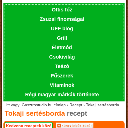
Ottis főz
Zsuzsi finomságai
UFF blog
Grill
Életmód
Csokivilág
Teázó
Fűszerek
Vitaminok
Régi magyar márkák története
Itt vagy: Gasztrostudio.hu címlap › Recept › Tokaji sertésborda
Tokaji sertésborda
recept
Kedvenc receptek közé