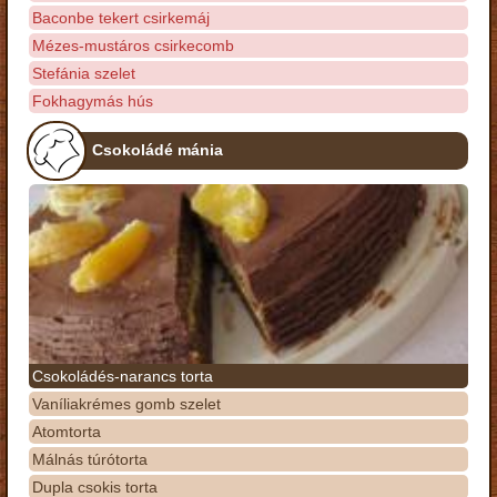
Baconbe tekert csirkemáj
Mézes-mustáros csirkecomb
Stefánia szelet
Fokhagymás hús
Csokoládé mánia
Csokoládés-narancs torta
Vaníliakrémes gomb szelet
Atomtorta
Málnás túrótorta
Dupla csokis torta