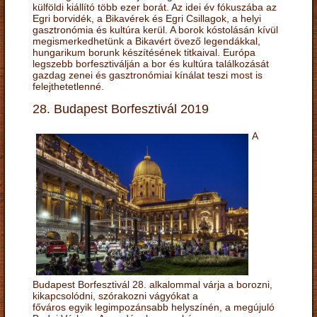
külföldi kiállító több ezer borát. Az idei év fókuszába az
Egri borvidék, a Bikavérek és Egri Csillagok, a helyi
gasztronómia és kultúra kerül. A borok kóstolásán kívül
megismerkedhetünk a Bikavért övező legendákkal,
hungarikum borunk készítésének titkaival. Európa
legszebb borfesztiválján a bor és kultúra találkozását
gazdag zenei és gasztronómiai kínálat teszi most is
felejthetetlenné.
28. Budapest Borfesztivál 2019
A
Budapest Borfesztivál 28. alkalommal várja a borozni,
kikapcsolódni, szórakozni vágyókat a
főváros egyik legimpozánsabb helyszínén, a megújuló