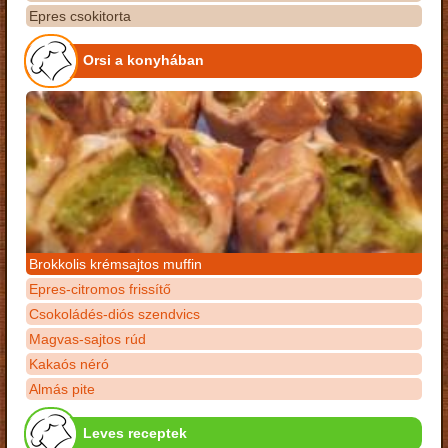
Epres csokitorta
Orsi a konyhában
Brokkolis krémsajtos muffin
Epres-citromos frissítő
Csokoládés-diós szendvics
Magvas-sajtos rúd
Kakaós néró
Almás pite
Leves receptek