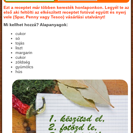
Ezt a receptet már többen keresték honlaponkon. Legyél te az
első aki feltölti az elkészített receptet fotóval együtt és nyerj
vele (Spar, Penny vagy Tesco) vásárlási utalványt!
Mi kellhet hozzá? Alapanyagok:
cukor
só
tojás
liszt
margarin
cukor
zöldség
gyümölcs
hús