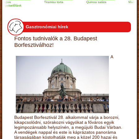
os
Tiramisu torta
Quinoa saláta
Mandulás kifli
iselőfánk
Gasztronómiai hírek
Fontos tudnivalók a 28. Budapest
Borfesztiválhoz!
A
Budapest Borfesztivál 28. alkalommal várja a borozni,
kikapcsolódni, szórakozni vágyókat a főváros egyik
legimpozánsabb helyszínén, a megújuló Budai Várban.
A vendégek nappal és este is káprázatos panoráma
társaságában kóstolhatják meg a közel 200 hazai és