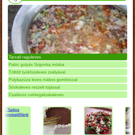
Tarcali raguleves
Palóc gulyás Sziporka módra
Töltött tyúkhúsleves zsályával
Pulykazúza leves mákos gombóccal
Sóskaleves reszelt tojással
Csalános csirkegaluskaleves