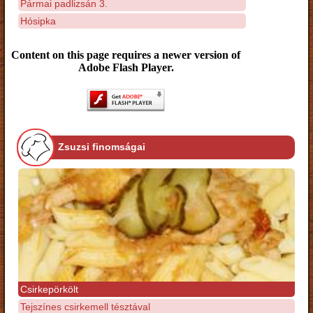
Pármai padlizsán 3.
Hósipka
Content on this page requires a newer version of
Adobe Flash Player.
Zsuzsi finomságai
Csirkepörkölt
Tejszínes csirkemell tésztával