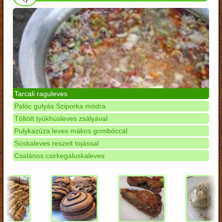
Tarcali raguleves
Palóc gulyás Sziporka módra
Töltött tyúkhúsleves zsályával
Pulykazúza leves mákos gombóccal
Sóskaleves reszelt tojással
Csalános csirkegaluskaleves