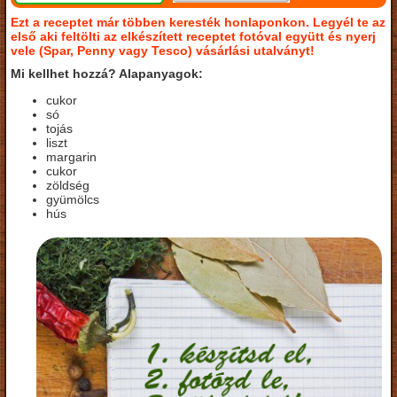
Ezt a receptet már többen keresték honlaponkon. Legyél te az
első aki feltölti az elkészített receptet fotóval együtt és nyerj
vele (Spar, Penny vagy Tesco) vásárlási utalványt!
Mi kellhet hozzá? Alapanyagok:
cukor
só
tojás
liszt
margarin
cukor
zöldség
gyümölcs
hús