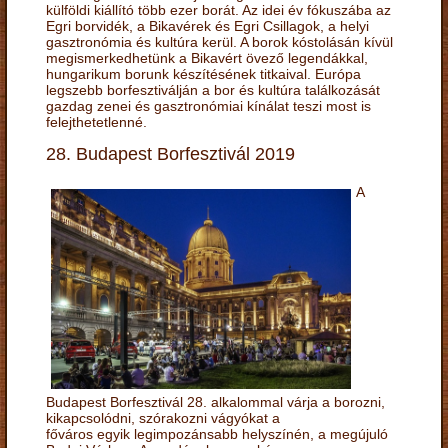
külföldi kiállító több ezer borát. Az idei év fókuszába az
Egri borvidék, a Bikavérek és Egri Csillagok, a helyi
gasztronómia és kultúra kerül. A borok kóstolásán kívül
megismerkedhetünk a Bikavért övező legendákkal,
hungarikum borunk készítésének titkaival. Európa
legszebb borfesztiválján a bor és kultúra találkozását
gazdag zenei és gasztronómiai kínálat teszi most is
felejthetetlenné.
28. Budapest Borfesztivál 2019
A
Budapest Borfesztivál 28. alkalommal várja a borozni,
kikapcsolódni, szórakozni vágyókat a
főváros egyik legimpozánsabb helyszínén, a megújuló