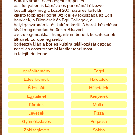
Budai Várban. A vendégek nappal és
esti fényében is káprázatos panorámát élvezve
kóstolhatják meg a közel 200 hazai és külföldi
kiállító több ezer borát. Az idei év fókuszába az Egri
borvidék, a Bikavérek és Egri Csillagok, a
helyi gasztronómia és kultúra kerül. A borok kóstolásán
kívül megismerkedhetünk a Bikavért
övező legendákkal, hungarikum borunk készítésének
titkaival. Európa legszebb
borfesztiválján a bor és kultúra találkozását gazdag
zenei és gasztronómiai kínálat teszi most
is felejthetetlenné.
Aprósütemény
Fagyi
Édes krémek
Halételek
Édes süti
Húsételek
Egytálétel
Kenyerek
Köretek
Muffin
Levesek
Pizza
Gyümölcsleves
Pogácsa
Zöldségleves
Saláta