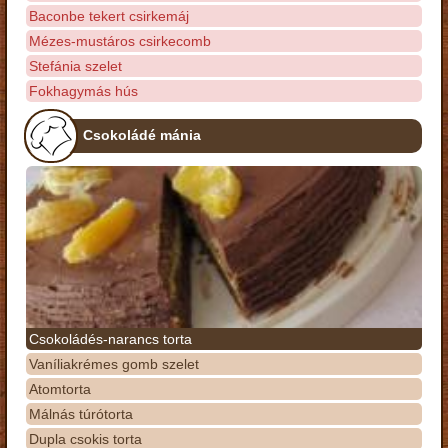
Baconbe tekert csirkemáj
Mézes-mustáros csirkecomb
Stefánia szelet
Fokhagymás hús
Csokoládé mánia
Csokoládés-narancs torta
Vaníliakrémes gomb szelet
Atomtorta
Málnás túrótorta
Dupla csokis torta