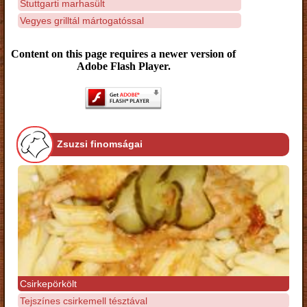
Stuttgarti marhasült
Vegyes grilltál mártogatóssal
Content on this page requires a newer version of
Adobe Flash Player.
Zsuzsi finomságai
Csirkepörkölt
Tejszínes csirkemell tésztával