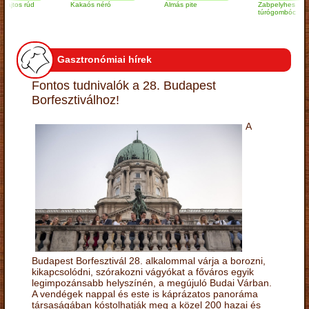
s rúd
Kakaós néró
Almás pite
Zabpelyhes
túrógombóc
Gasztronómiai hírek
Fontos tudnivalók a 28. Budapest
Borfesztiválhoz!
A
Budapest Borfesztivál 28. alkalommal várja a borozni,
kikapcsolódni, szórakozni vágyókat a főváros egyik
legimpozánsabb helyszínén, a megújuló Budai Várban.
A vendégek nappal és este is káprázatos panoráma
társaságában kóstolhatják meg a közel 200 hazai és