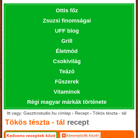
Ottis főz
Zsuzsi finomságai
UFF blog
Grill
Életmód
Csokivilág
Teázó
Fűszerek
Vitaminok
Régi magyar márkák története
Itt vagy: Gasztrostudio.hu címlap › Recept › Tökös tészta - tál
Tökös tészta - tál
recept
Kedvenc receptek közé