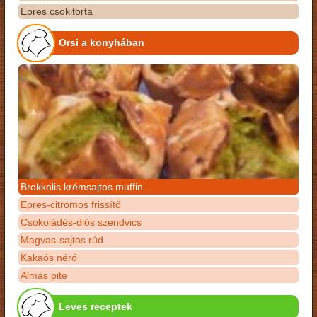
Epres csokitorta
Orsi a konyhában
Brokkolis krémsajtos muffin
Epres-citromos frissítő
Csokoládés-diós szendvics
Magvas-sajtos rúd
Kakaós néró
Almás pite
Leves receptek