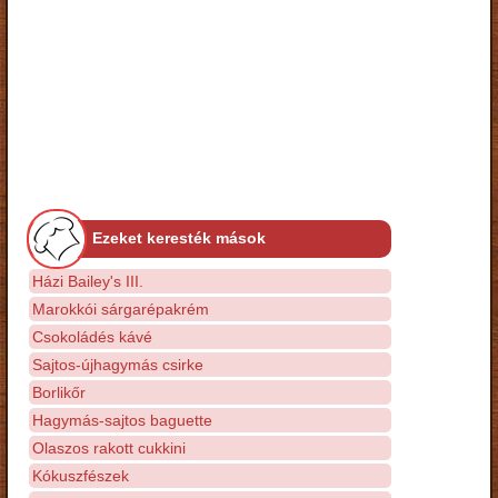
Ezeket keresték mások
Házi Bailey's III.
Marokkói sárgarépakrém
Csokoládés kávé
Sajtos-újhagymás csirke
Borlikőr
Hagymás-sajtos baguette
Olaszos rakott cukkini
Kókuszfészek