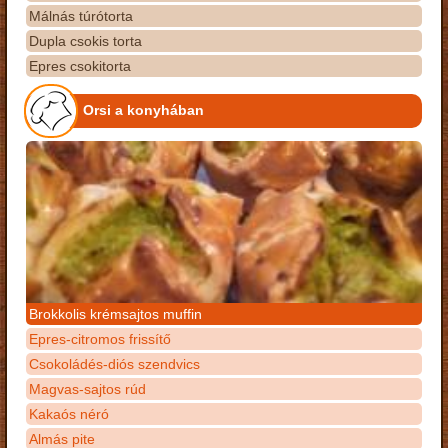
Málnás túrótorta
Dupla csokis torta
Epres csokitorta
Orsi a konyhában
Brokkolis krémsajtos muffin
Epres-citromos frissítő
Csokoládés-diós szendvics
Magvas-sajtos rúd
Kakaós néró
Almás pite