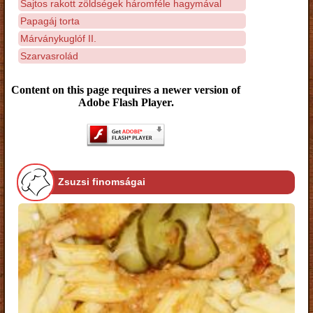
Sajtos rakott zöldségek háromféle hagymával
Papagáj torta
Márványkuglóf II.
Szarvasrolád
Content on this page requires a newer version of
Adobe Flash Player.
Zsuzsi finomságai