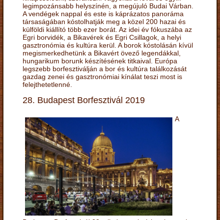
legimpozánsabb helyszínén, a megújuló Budai Várban.
A vendégek nappal és este is káprázatos panoráma
társaságában kóstolhatják meg a közel 200 hazai és
külföldi kiállító több ezer borát. Az idei év fókuszába az
Egri borvidék, a Bikavérek és Egri Csillagok, a helyi
gasztronómia és kultúra kerül. A borok kóstolásán kívül
megismerkedhetünk a Bikavért övező legendákkal,
hungarikum borunk készítésének titkaival. Európa
legszebb borfesztiválján a bor és kultúra találkozását
gazdag zenei és gasztronómiai kínálat teszi most is
felejthetetlenné.
28. Budapest Borfesztivál 2019
A