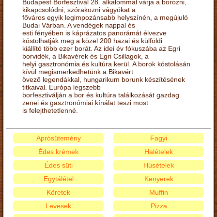
Budapest Borfesztivál 28. alkalommal várja a borozni,
kikapcsolódni, szórakozni vágyókat a
főváros egyik legimpozánsabb helyszínén, a megújuló
Budai Várban. A vendégek nappal és
esti fényében is káprázatos panorámát élvezve
kóstolhatják meg a közel 200 hazai és külföldi
kiállító több ezer borát. Az idei év fókuszába az Egri
borvidék, a Bikavérek és Egri Csillagok, a
helyi gasztronómia és kultúra kerül. A borok kóstolásán
kívül megismerkedhetünk a Bikavért
övező legendákkal, hungarikum borunk készítésének
titkaival. Európa legszebb
borfesztiválján a bor és kultúra találkozását gazdag
zenei és gasztronómiai kínálat teszi most
is felejthetetlenné.
Aprósütemény
Fagyi
Édes krémek
Halételek
Édes süti
Húsételek
Egytálétel
Kenyerek
Köretek
Muffin
Levesek
Pizza