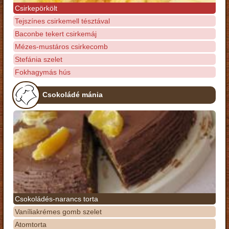
Csirkepörkölt
Tejszínes csirkemell tésztával
Baconbe tekert csirkemáj
Mézes-mustáros csirkecomb
Stefánia szelet
Fokhagymás hús
Csokoládé mánia
Csokoládés-narancs torta
Vaníliakrémes gomb szelet
Atomtorta