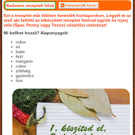
Kedvenc receptek közé
Ezt a receptet már többen keresték honlaponkon. Legyél te az
első aki feltölti az elkészített receptet fotóval együtt és nyerj
vele (Spar, Penny vagy Tesco) vásárlási utalványt!
Mi kellhet hozzá? Alapanyagok:
cukor
só
tojás
liszt
margarin
cukor
zöldség
gyümölcs
hús