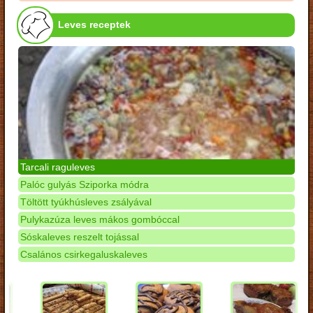
Leves receptek
Tarcali raguleves
Palóc gulyás Sziporka módra
Töltött tyúkhúsleves zsályával
Pulykazúza leves mákos gombóccal
Sóskaleves reszelt tojással
Csalános csirkegaluskaleves