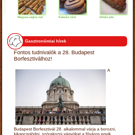
Magvas-sajtos rúd
Kakaós néró
Almás pite
Za
tú
Gasztronómiai hírek
Fontos tudnivalók a 28. Budapest
Borfesztiválhoz!
A
Budapest Borfesztivál 28. alkalommal várja a borozni,
kikapcsolódni, szórakozni vágyókat a főváros egyik