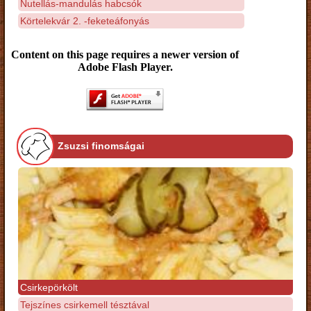
Nutellás-mandulás habcsók
Körtelekvár 2. -feketeáfonyás
Content on this page requires a newer version of
Adobe Flash Player.
Zsuzsi finomságai
Csirkepörkölt
Tejszínes csirkemell tésztával