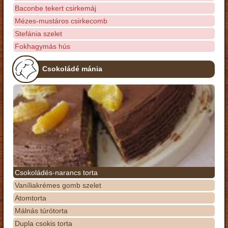
Baconbe tekert csirkemáj
Mézes-mustáros csirkecomb
Stefánia szelet
Fokhagymás hús
Csokoládé mánia
Csokoládés-narancs torta
Vaníliakrémes gomb szelet
Atomtorta
Málnás túrótorta
Dupla csokis torta