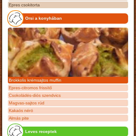
Epres csokitorta
Orsi a konyhában
Brokkolis krémsajtos muffin
Epres-citromos frissítő
Csokoládés-diós szendvics
Magvas-sajtos rúd
Kakaós néró
Almás pite
Leves receptek