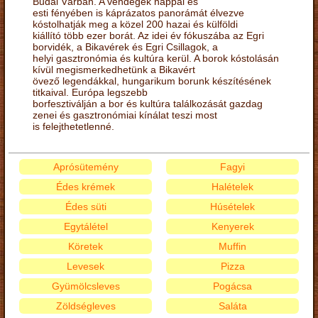
Budai Várban. A vendégek nappal és
esti fényében is káprázatos panorámát élvezve
kóstolhatják meg a közel 200 hazai és külföldi
kiállító több ezer borát. Az idei év fókuszába az Egri
borvidék, a Bikavérek és Egri Csillagok, a
helyi gasztronómia és kultúra kerül. A borok kóstolásán
kívül megismerkedhetünk a Bikavért
övező legendákkal, hungarikum borunk készítésének
titkaival. Európa legszebb
borfesztiválján a bor és kultúra találkozását gazdag
zenei és gasztronómiai kínálat teszi most
is felejthetetlenné.
Aprósütemény
Fagyi
Édes krémek
Halételek
Édes süti
Húsételek
Egytálétel
Kenyerek
Köretek
Muffin
Levesek
Pizza
Gyümölcsleves
Pogácsa
Zöldségleves
Saláta