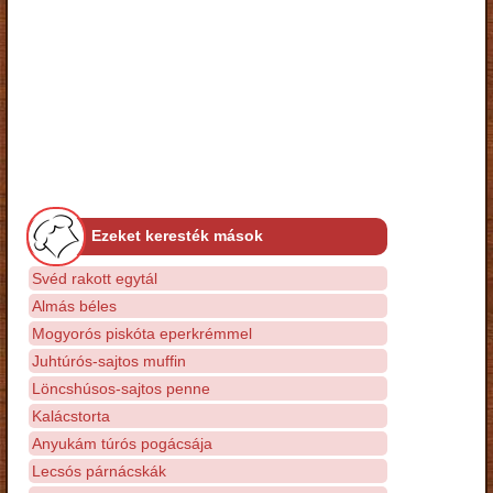
Ezeket keresték mások
Svéd rakott egytál
Almás béles
Mogyorós piskóta eperkrémmel
Juhtúrós-sajtos muffin
Löncshúsos-sajtos penne
Kalácstorta
Anyukám túrós pogácsája
Lecsós párnácskák