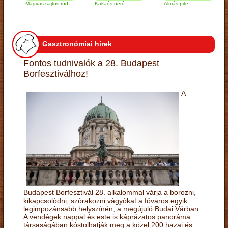
Magvas-sajtos rúd
Kakaós néró
Almás pite
Zab
túr
Gasztronómiai hírek
Fontos tudnivalók a 28. Budapest
Borfesztiválhoz!
A
Budapest Borfesztivál 28. alkalommal várja a borozni,
kikapcsolódni, szórakozni vágyókat a főváros egyik
legimpozánsabb helyszínén, a megújuló Budai Várban.
A vendégek nappal és este is káprázatos panoráma
társaságában kóstolhatják meg a közel 200 hazai és