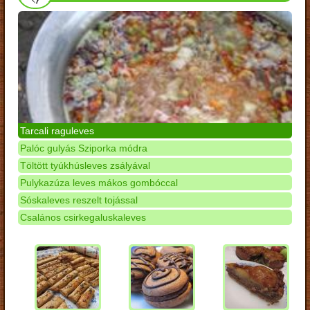
Tarcali raguleves
Palóc gulyás Sziporka módra
Töltött tyúkhúsleves zsályával
Pulykazúza leves mákos gombóccal
Sóskaleves reszelt tojással
Csalános csirkegaluskaleves