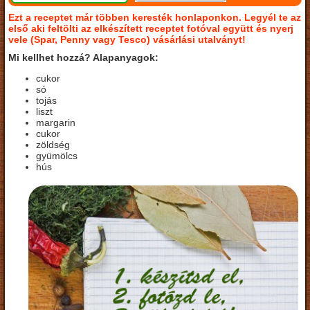
Ezt a receptet már többen keresték honlaponkon. Legyél te az
első aki feltölti az elkészített receptet fotóval együtt és nyerj
vele (Spar, Penny vagy Tesco) vásárlási utalványt!
Mi kellhet hozzá? Alapanyagok:
cukor
só
tojás
liszt
margarin
cukor
zöldség
gyümölcs
hús