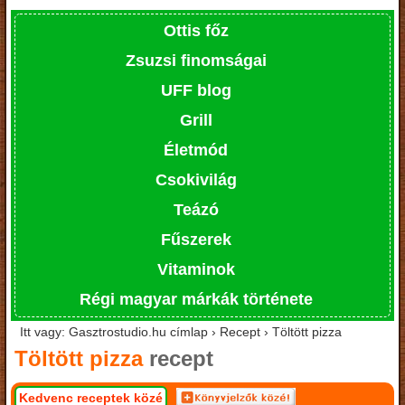
Ottis főz
Zsuzsi finomságai
UFF blog
Grill
Életmód
Csokivilág
Teázó
Fűszerek
Vitaminok
Régi magyar márkák története
Itt vagy: Gasztrostudio.hu címlap › Recept › Töltött pizza
Töltött pizza
recept
Kedvenc receptek közé