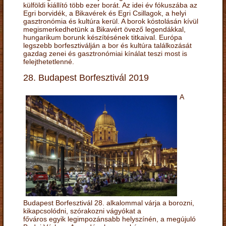
külföldi kiállító több ezer borát. Az idei év fókuszába az
Egri borvidék, a Bikavérek és Egri Csillagok, a helyi
gasztronómia és kultúra kerül. A borok kóstolásán kívül
megismerkedhetünk a Bikavért övező legendákkal,
hungarikum borunk készítésének titkaival. Európa
legszebb borfesztiválján a bor és kultúra találkozását
gazdag zenei és gasztronómiai kínálat teszi most is
felejthetetlenné.
28. Budapest Borfesztivál 2019
A
Budapest Borfesztivál 28. alkalommal várja a borozni,
kikapcsolódni, szórakozni vágyókat a
főváros egyik legimpozánsabb helyszínén, a megújuló