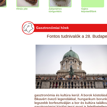
Almás pite
Zabpelyhes
Sajtos
Tira
túrógombóc
képviselőfánk
Gasztronómiai hírek
Fontos tudnivalók a 28. Budapes
gasztronómia és kultúra kerül. A borok kóstolá
Bikavért övező legendákkal, hungarikum borunk 
legszebb borfesztiválján a bor és kultúra találk
gasztronómiai kínálat teszi most is felejthetetlen