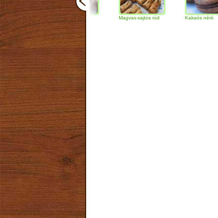
Csokoládés-diós
Magvas-sajtos rúd
Kakaós néró
szendvics