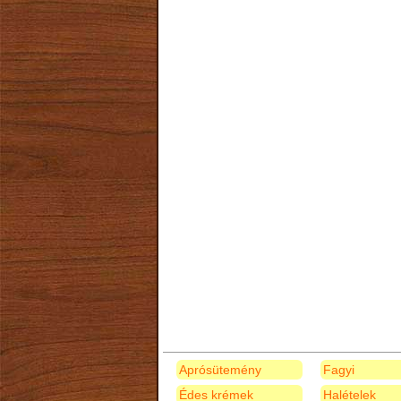
Aprósütemény
Fagyi
Édes krémek
Halételek