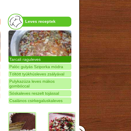
Leves receptek
Tarcali raguleves
Palóc gulyás Sziporka módra
Töltött tyúkhúsleves zsályával
Pulykazúza leves mákos
gombóccal
Sóskaleves reszelt tojással
Csalános csirkegaluskaleves