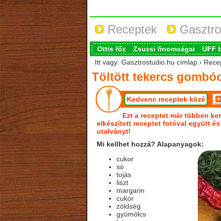
Receptek
Gasztro
Ottis főz
Zsuzsi finomságai
UFF 
Itt vagy: Gasztrostudio.hu címlap › Rece
Töltött tekercs gombóc
Kedvenc receptek közé
Ezt a receptet már többen ker
elkészített receptet fotóval együtt é
utalványt!
Mi kellhet hozzá? Alapanyagok:
cukor
só
tojás
liszt
margarin
cukor
zöldség
gyümölcs