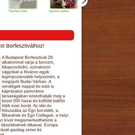
misu torta
Quinoa saláta
Mandulás kifli
Csokoládés-
narancs tort
t Borfesztiválhoz!
A Budapest Borfesztivál 28.
alkalommal várja a borozni,
kikapcsolódni, szórakozni
vágyókat a főváros egyik
legimpozánsabb helyszínén, a
megújuló Budai Várban. A
vendégek nappal és este is
káprázatos panoráma
társaságában kóstolhatják meg a
közel 200 hazai és külföldi kiállító
több ezer borát. Az idei év
fókuszába az Egri borvidék, a
Bikavérek és Egri Csillagok, a helyi
sán kívül megismerkedhetünk a
készítésének titkaival. Európa
ozását gazdag zenei és
né.