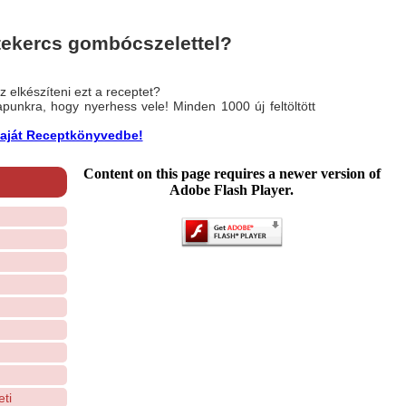
 tekercs gombócszelettel?
 elkészíteni ezt a receptet?
nlapunkra, hogy nyerhess vele! Minden 1000 új feltöltött
a saját Receptkönyvedbe!
Content on this page requires a newer version of
Adobe Flash Player.
ti