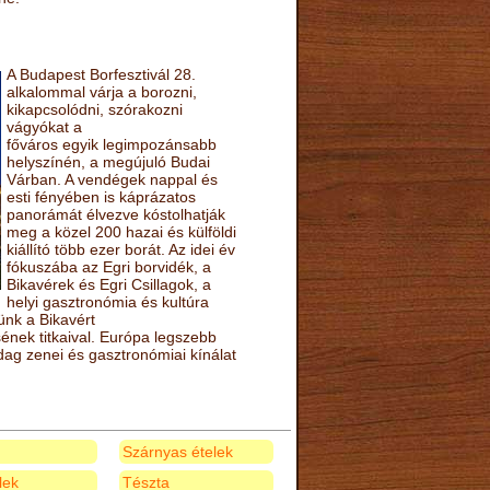
A Budapest Borfesztivál 28.
alkalommal várja a borozni,
kikapcsolódni, szórakozni
vágyókat a
főváros egyik legimpozánsabb
helyszínén, a megújuló Budai
Várban. A vendégek nappal és
esti fényében is káprázatos
panorámát élvezve kóstolhatják
meg a közel 200 hazai és külföldi
kiállító több ezer borát. Az idei év
fókuszába az Egri borvidék, a
Bikavérek és Egri Csillagok, a
helyi gasztronómia és kultúra
ünk a Bikavért
nek titkaival. Európa legszebb
zdag zenei és gasztronómiai kínálat
Szárnyas ételek
elek
Tészta