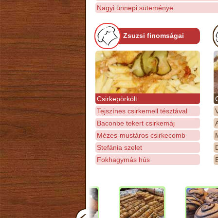
Nagyi ünnepi süteménye
Zsuzsi finomságai
Csirkepörkölt
Tejszínes csirkemell tésztával
Baconbe tekert csirkemáj
Mézes-mustáros csirkecomb
M
Stefánia szelet
D
Fokhagymás hús
E