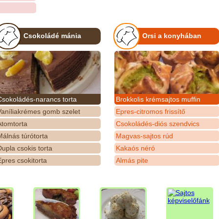
Csokoládé mánia
Orsi a konyhában
Csokoládés-narancs torta
Brokkolis krémsajtos muffin
Vaníliakrémes gomb szelet
Epres-citromos frissítő
Atomtorta
Csokoládés-diós szendvics
álnás túrótorta
Magvas-sajtos rúd
upla csokis torta
Kakaós néró
pres csokitorta
Almás pite