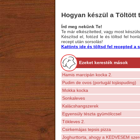
Hogyan készül a Töltött
Írd meg nekünk Te!
Te már elkészítetted, vagy most készülsz
Készítsd el, fotózd le és töltsd fel ho
recept után sorsolás!
Kattints ide és töltsd fel recepted 
Ezeket keresték mások
Hamis marcipán kocka 2.
Pudim de ovos (portugál tojáspuding)
Mokka kocka
Sonkaleves
Kalácshangszerek
Egyensúly tészta gyümölccsel
Tökleves 2.
Csirkemájas tepsis pizza
Joghurttorta, ahogy a KEDVESEM szere