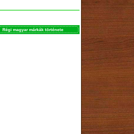
Régi magyar márkák története