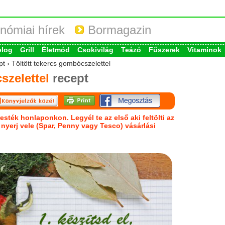
nómiai hírek
Bormagazin
blog
Grill
Életmód
Csokivilág
Teázó
Fűszerek
Vitaminok
pt › Töltött tekercs gombócszelettel
szelettel
recept
esték honlaponkon. Legyél te az első aki feltölti az
s nyerj vele (Spar, Penny vagy Tesco) vásárlási