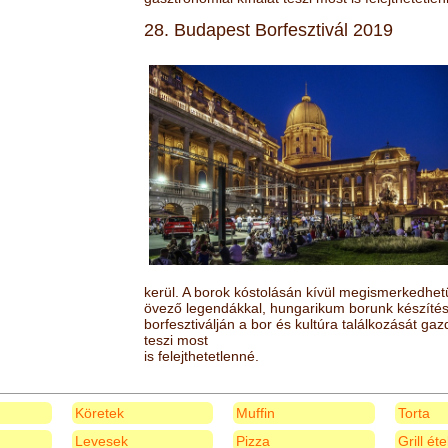
28. Budapest Borfesztivál 2019
kerül. A borok kóstolásán kívül megismerkedhet
övező legendákkal, hungarikum borunk készítésé
borfesztiválján a bor és kultúra találkozását ga
teszi most
is felejthetetlenné.
Köretek
Muffin
Torta
Levesek
Pizza
Grill ét