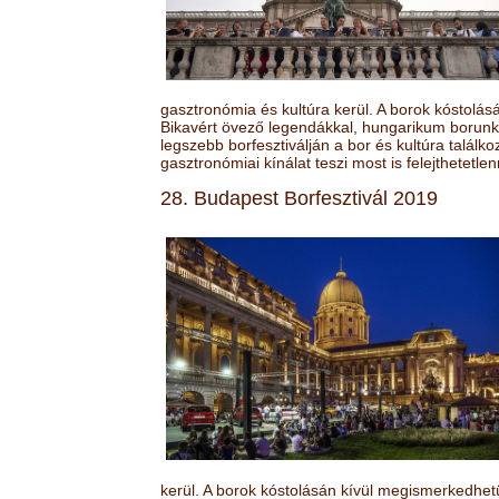
gasztronómia és kultúra kerül. A borok kóstolá
Bikavért övező legendákkal, hungarikum borunk 
legszebb borfesztiválján a bor és kultúra találk
gasztronómiai kínálat teszi most is felejthetetlen
28. Budapest Borfesztivál 2019
kerül. A borok kóstolásán kívül megismerkedhet