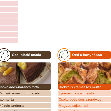
Csokoládé mánia
Orsi a konyhában
Csokoládés-narancs torta
Brokkolis krémsajtos muffin
Vaníliakrémes gomb szelet
Epres-citromos frissítő
Atomtorta
Csokoládés-diós szendvics
álnás túrótorta
Magvas-sajtos rúd