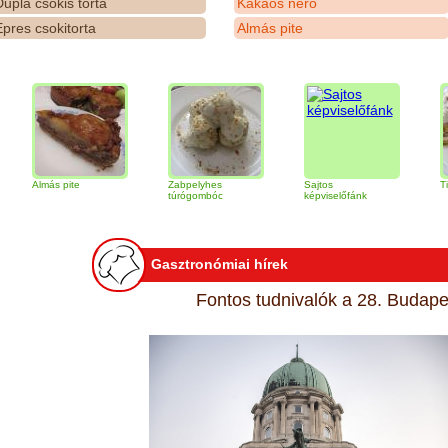
upla csokis torta
Kakaós néró
pres csokitorta
Almás pite
ás pite
Zabpelyhes
Sajtos
Tiramisu tor
túrógombóc
képviselőfánk
Gasztronómiai hírek
Fontos tudnivalók a 28. Budapes