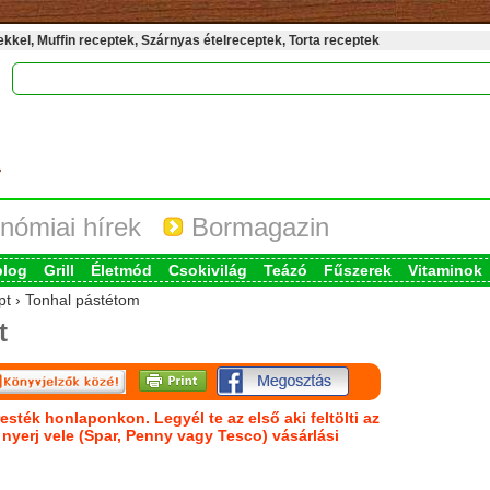
kel, Muffin receptek, Szárnyas ételreceptek, Torta receptek
nómiai hírek
Bormagazin
blog
Grill
Életmód
Csokivilág
Teázó
Fűszerek
Vitaminok
pt › Tonhal pástétom
t
esték honlaponkon. Legyél te az első aki feltölti az
s nyerj vele (Spar, Penny vagy Tesco) vásárlási