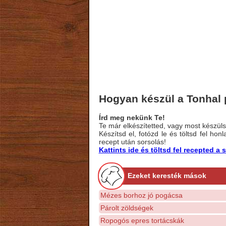
Hogyan készül a Tonhal
Írd meg nekünk Te!
Te már elkészítetted, vagy most készülsz
Készítsd el, fotózd le és töltsd fel ho
recept után sorsolás!
Kattints ide és töltsd fel recepted 
Ezeket keresték mások
Mézes borhoz jó pogácsa
Párolt zöldségek
Ropogós epres tortácskák