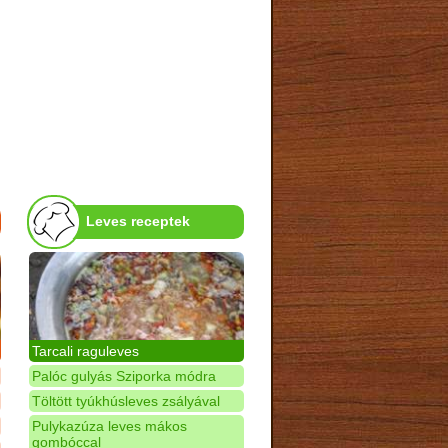
Leves receptek
Tarcali raguleves
Palóc gulyás Sziporka módra
Töltött tyúkhúsleves zsályával
Pulykazúza leves mákos
gombóccal