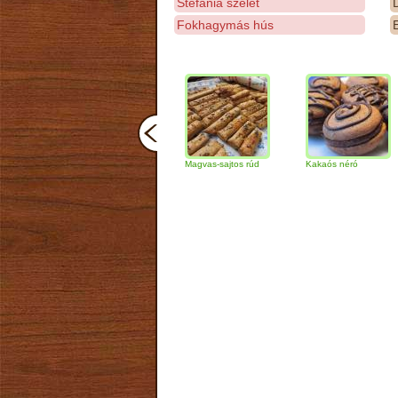
Stefánia szelet
D
Fokhagymás hús
E
Csokoládés-diós
Magvas-sajtos rúd
Kakaós néró
Alm
szendvics