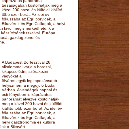
káprázatos panoráma
társaságában kóstolhatják meg a
közel 200 hazai és külföldi kiállító
több ezer borát. Az idei év
fókuszába az Egri borvidék, a
Bikavérek és Egri Csillagok, a helyi
sán kívül megismerkedhetünk a
készítésének titkaival. Európa
ozását gazdag zenei és
né.
A Budapest Borfesztivál 28.
alkalommal várja a borozni,
kikapcsolódni, szórakozni
vágyókat a
főváros egyik legimpozánsabb
helyszínén, a megújuló Budai
Várban. A vendégek nappal és
esti fényében is káprázatos
panorámát élvezve kóstolhatják
meg a közel 200 hazai és külföldi
kiállító több ezer borát. Az idei év
fókuszába az Egri borvidék, a
Bikavérek és Egri Csillagok, a
helyi gasztronómia és kultúra
ünk a Bikavért