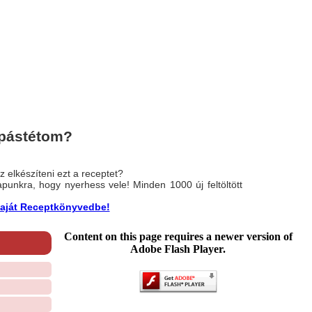
 pástétom?
 elkészíteni ezt a receptet?
nlapunkra, hogy nyerhess vele! Minden 1000 új feltöltött
a saját Receptkönyvedbe!
Content on this page requires a newer version of
Adobe Flash Player.