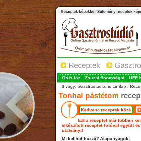
Receptek képekkel, Sütemény receptek képek
Receptek
Gasztro
Ottis főz
Zsuzsi finomságai
UFF 
Itt vagy: Gasztrostudio.hu címlap › Rece
Tonhal pástétom
recep
Kedvenc receptek közé
Ezt a receptet már többen ker
elkészített receptet fotóval együtt é
utalványt!
Mi kellhet hozzá? Alapanyagok: