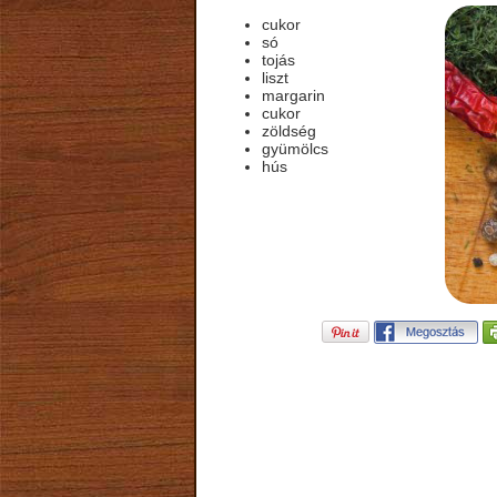
cukor
só
tojás
liszt
margarin
cukor
zöldség
gyümölcs
hús