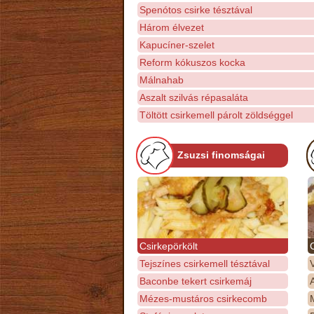
Spenótos csirke tésztával
Három élvezet
Kapucíner-szelet
Reform kókuszos kocka
Málnahab
Aszalt szilvás répasaláta
Töltött csirkemell párolt zöldséggel
Zsuzsi finomságai
Csirkepörkölt
Tejszínes csirkemell tésztával
Baconbe tekert csirkemáj
Mézes-mustáros csirkecomb
M