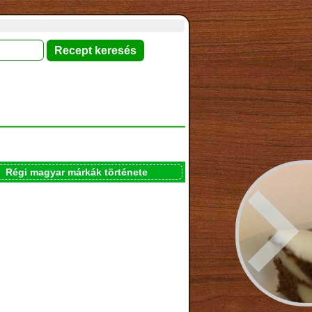
Régi magyar márkák története