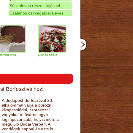
Sóskaleves reszelt tojással
Csalános csirkegaluskaleves
ta
Quinoa saláta
Mandulás kifli
Csokoládés-
narancs torta
t Borfesztiválhoz!
A Budapest Borfesztivál 28.
alkalommal várja a borozni,
kikapcsolódni, szórakozni
vágyókat a főváros egyik
legimpozánsabb helyszínén, a
megújuló Budai Várban. A
vendégek nappal és este is