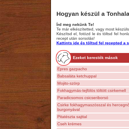
Hogyan készül a Tonhalas
Írd meg nekünk Te!
Te már elkészítetted, vagy most készülsz
Készítsd el, fotózd le és töltsd fel ho
recept után sorsolás!
Kattints ide és töltsd fel recepted 
Ezeket keresték mások
Epres gazpacho
Babsaláta ketchuppal
Mojito-szörp
Fokhagymás-tejfölös töltött csirkemell
Paradicsomos csicseriborsó
Csirke fokhagymaszósszal és hercegn
burgonyával
Pitatészta sajttal
Cseh krémes