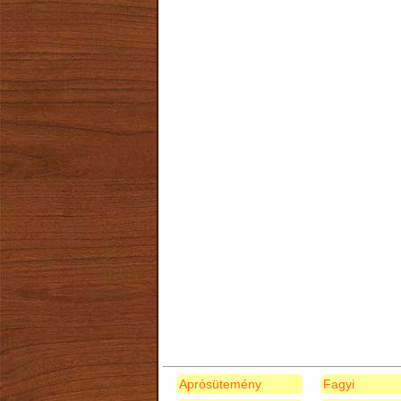
Aprósütemény
Fagyi