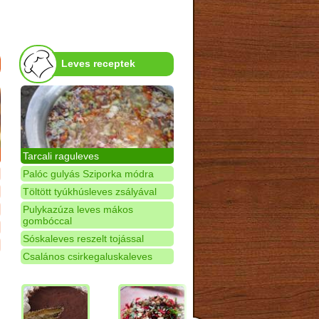
Leves receptek
Tarcali raguleves
Palóc gulyás Sziporka módra
Töltött tyúkhúsleves zsályával
Pulykazúza leves mákos
gombóccal
Sóskaleves reszelt tojással
Csalános csirkegaluskaleves