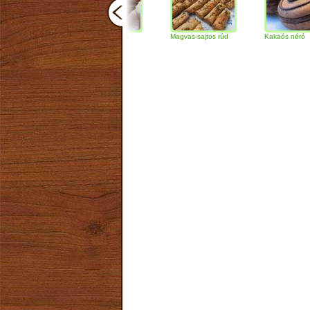
Csokoládés-diós
Magvas-sajtos rúd
Kakaós néró
szendvics