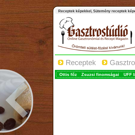
Receptek képekkel, Sütemény receptek képek
Receptek
Gasztro
Ottis főz
Zsuzsi finomságai
UFF 