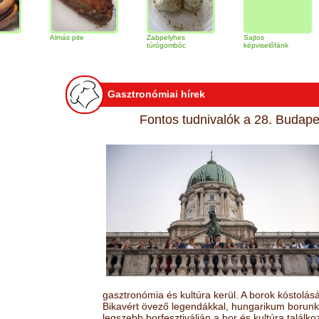
Almás pite
Zabpelyhes
Sajtos
Tira
túrógombóc
képviselőfánk
Gasztronómiai hírek
Fontos tudnivalók a 28. Budapes
gasztronómia és kultúra kerül. A borok kóstolá
Bikavért övező legendákkal, hungarikum borunk 
legszebb borfesztiválján a bor és kultúra találk