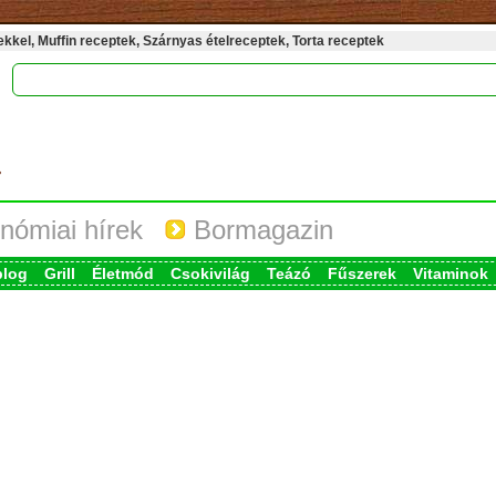
kel, Muffin receptek, Szárnyas ételreceptek, Torta receptek
nómiai hírek
Bormagazin
blog
Grill
Életmód
Csokivilág
Teázó
Fűszerek
Vitaminok