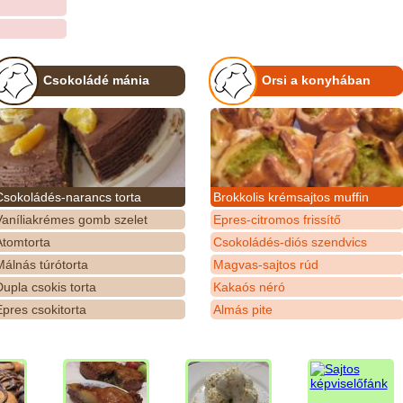
Csokoládé mánia
Orsi a konyhában
Csokoládés-narancs torta
Brokkolis krémsajtos muffin
Vaníliakrémes gomb szelet
Epres-citromos frissítő
Atomtorta
Csokoládés-diós szendvics
álnás túrótorta
Magvas-sajtos rúd
upla csokis torta
Kakaós néró
pres csokitorta
Almás pite