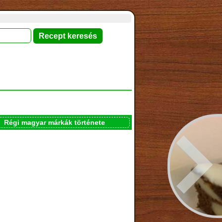
Régi magyar márkák története