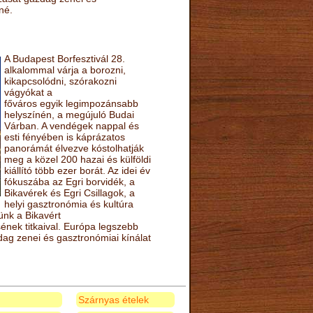
né.
A Budapest Borfesztivál 28.
alkalommal várja a borozni,
kikapcsolódni, szórakozni
vágyókat a
főváros egyik legimpozánsabb
helyszínén, a megújuló Budai
Várban. A vendégek nappal és
esti fényében is káprázatos
panorámát élvezve kóstolhatják
meg a közel 200 hazai és külföldi
kiállító több ezer borát. Az idei év
fókuszába az Egri borvidék, a
Bikavérek és Egri Csillagok, a
helyi gasztronómia és kultúra
ünk a Bikavért
nek titkaival. Európa legszebb
zdag zenei és gasztronómiai kínálat
Szárnyas ételek