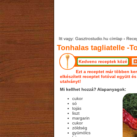
Itt vagy: Gasztrostudio.hu címlap › Recep
Tonhalas tagliatelle -T
Kedvenc receptek közé
Ezt a receptet már többen ker
elkészített receptet fotóval együtt é
utalványt!
Mi kellhet hozzá? Alapanyagok:
cukor
só
tojás
liszt
margarin
cukor
zöldség
gyümölcs