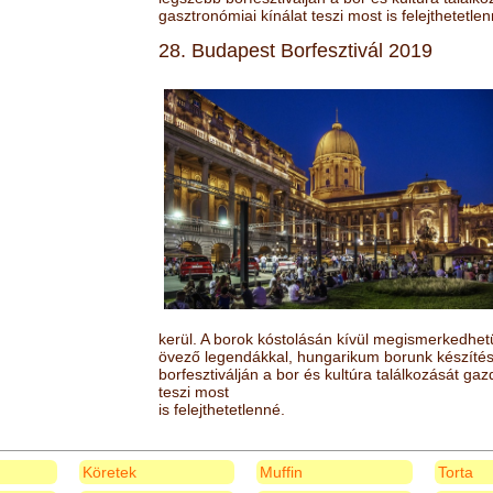
gasztronómiai kínálat teszi most is felejthetetlen
28. Budapest Borfesztivál 2019
kerül. A borok kóstolásán kívül megismerkedhet
övező legendákkal, hungarikum borunk készítésé
borfesztiválján a bor és kultúra találkozását ga
teszi most
is felejthetetlenné.
Köretek
Muffin
Torta