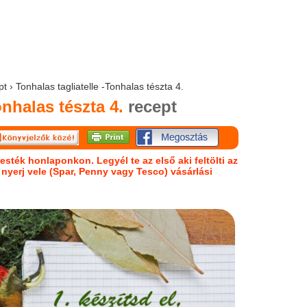
t › Tonhalas tagliatelle -Tonhalas tészta 4.
onhalas tészta 4.
recept
esték honlaponkon. Legyél te az első aki feltölti az
s nyerj vele (Spar, Penny vagy Tesco) vásárlási