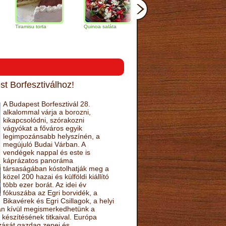
misu torta
Quinoa saláta
Mandulás kifli
Csokoládés-
narancs tort
t Borfesztiválhoz!
A Budapest Borfesztivál 28.
alkalommal várja a borozni,
kikapcsolódni, szórakozni
vágyókat a főváros egyik
legimpozánsabb helyszínén, a
megújuló Budai Várban. A
vendégek nappal és este is
káprázatos panoráma
társaságában kóstolhatják meg a
közel 200 hazai és külföldi kiállító
több ezer borát. Az idei év
fókuszába az Egri borvidék, a
Bikavérek és Egri Csillagok, a helyi
sán kívül megismerkedhetünk a
készítésének titkaival. Európa
ozását gazdag zenei és