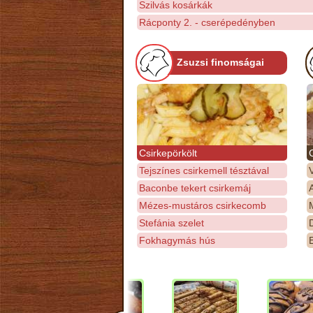
Szilvás kosárkák
Rácponty 2. - cserépedényben
Zsuzsi finomságai
Csirkepörkölt
Tejszínes csirkemell tésztával
Baconbe tekert csirkemáj
Mézes-mustáros csirkecomb
M
Stefánia szelet
D
Fokhagymás hús
E