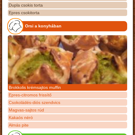
Dupla csokis torta
Epres csokitorta
Orsi a konyhában
Brokkolis krémsajtos muffin
Epres-citromos frissítő
Csokoládés-diós szendvics
Magvas-sajtos rúd
Kakaós néró
Almás pite