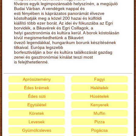
főváros egyik legimpozánsabb helyszínén, a megújuló
Budai Várban. A vendégek nappal és
esti fényében is káprázatos panorámát élvezve
kóstolhatják meg a közel 200 hazai és külföldi
kiállító több ezer borát. Az idei év fókuszába az Egri
borvidék, a Bikavérek és Egri Csillagok, a
helyi gasztronómia és kultúra kerül. A borok kóstolásán
kívül megismerkedhetünk a Bikavért
övező legendákkal, hungarikum borunk készítésének
titkaival. Európa legszebb
borfesztiválján a bor és kultúra találkozását gazdag
zenei és gasztronómiai kínálat teszi most
is felejthetetlenné.
Aprósütemény
Fagyi
Édes krémek
Halételek
Édes süti
Húsételek
Egytálétel
Kenyerek
Köretek
Muffin
Levesek
Pizza
Gyümölcsleves
Pogácsa