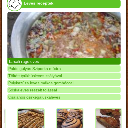
Leves receptek
Tarcali raguleves
Palóc gulyás Sziporka módra
Töltött tyúkhúsleves zsályával
Pulykazúza leves mákos gombóccal
Sóskaleves reszelt tojással
Csalános csirkegaluskaleves