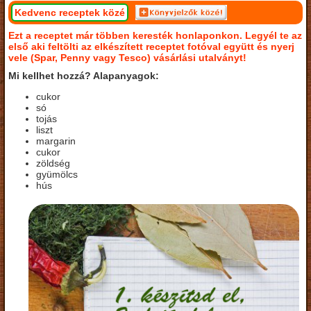
Kedvenc receptek közé
Ezt a receptet már többen keresték honlaponkon. Legyél te az
első aki feltölti az elkészített receptet fotóval együtt és nyerj
vele (Spar, Penny vagy Tesco) vásárlási utalványt!
Mi kellhet hozzá? Alapanyagok:
cukor
só
tojás
liszt
margarin
cukor
zöldség
gyümölcs
hús