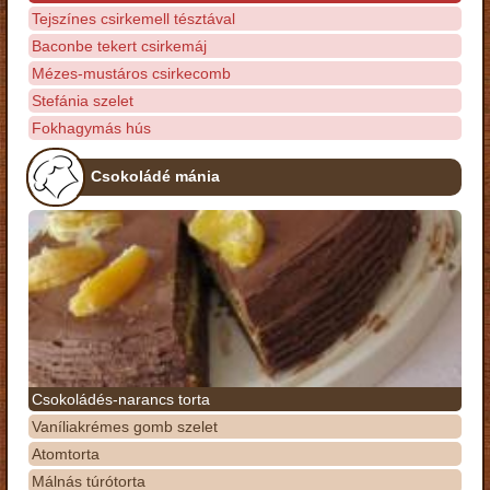
Tejszínes csirkemell tésztával
Baconbe tekert csirkemáj
Mézes-mustáros csirkecomb
Stefánia szelet
Fokhagymás hús
Csokoládé mánia
Csokoládés-narancs torta
Vaníliakrémes gomb szelet
Atomtorta
Málnás túrótorta