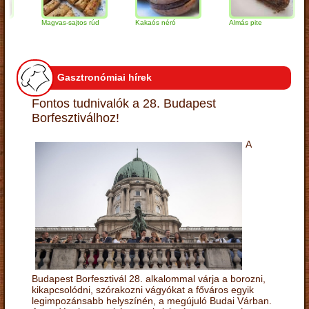
Magvas-sajtos rúd
Kakaós néró
Almás pite
Z
t
Gasztronómiai hírek
Fontos tudnivalók a 28. Budapest
Borfesztiválhoz!
A
Budapest Borfesztivál 28. alkalommal várja a borozni,
kikapcsolódni, szórakozni vágyókat a főváros egyik
legimpozánsabb helyszínén, a megújuló Budai Várban.