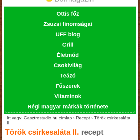
Ottis főz
Zsuzsi finomságai
UFF blog
Grill
Életmód
Csokivilág
Teázó
Fűszerek
Vitaminok
Régi magyar márkák története
Itt vagy: Gasztrostudio.hu címlap › Recept › Török csirkesaláta
II.
Török csirkesaláta II.
recept