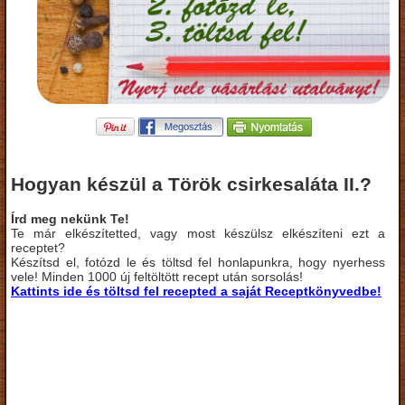
Hogyan készül a Török csirkesaláta II.?
Írd meg nekünk Te!
Te már elkészítetted, vagy most készülsz elkészíteni ezt a
receptet?
Készítsd el, fotózd le és töltsd fel honlapunkra, hogy nyerhess
vele! Minden 1000 új feltöltött recept után sorsolás!
Kattints ide és töltsd fel recepted a saját Receptkönyvedbe!