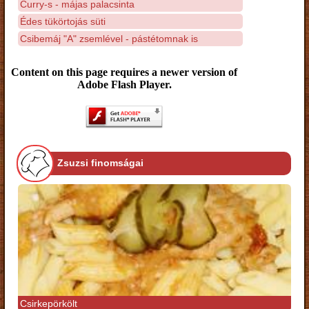
Curry-s - májas palacsinta
Édes tükörtojás süti
Csibemáj "A" zsemlével - pástétomnak is
Content on this page requires a newer version of
Adobe Flash Player.
Zsuzsi finomságai
Csirkepörkölt