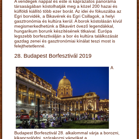
A vendégek nappal és este is káprázatos panoráma
társaságában kóstolhatják meg a közel 200 hazai és
külföldi kiállító több ezer borát. Az idei év fókuszába az
Egri borvidék, a Bikavérek és Egri Csillagok, a helyi
gasztronómia és kultúra kerül. A borok kóstolásán kívül
megismerkedhetünk a Bikavért övező legendákkal,
hungarikum borunk készítésének titkaival. Európa
legszebb borfesztiválján a bor és kultúra találkozását
gazdag zenei és gasztronómiai kínálat teszi most is
felejthetetlenné.
28. Budapest Borfesztivál 2019
A
Budapest Borfesztivál 28. alkalommal várja a borozni,
kikapcsolódni, szórakozni vágyókat a