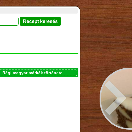
Régi magyar márkák története