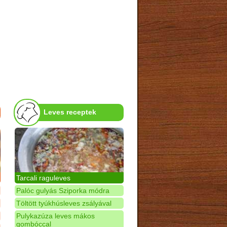
Leves receptek
Tarcali raguleves
Palóc gulyás Sziporka módra
Töltött tyúkhúsleves zsályával
Pulykazúza leves mákos
gombóccal