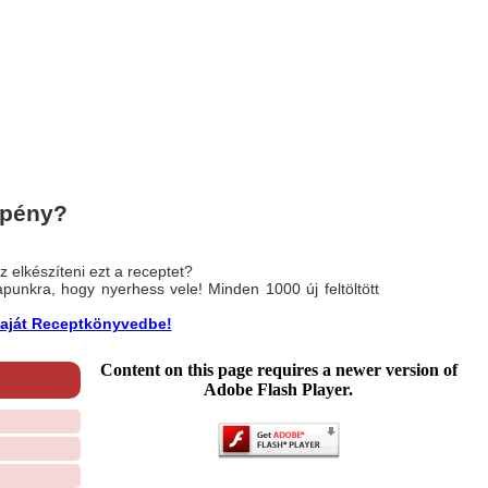
epény?
 elkészíteni ezt a receptet?
nlapunkra, hogy nyerhess vele! Minden 1000 új feltöltött
a saját Receptkönyvedbe!
Content on this page requires a newer version of
Adobe Flash Player.