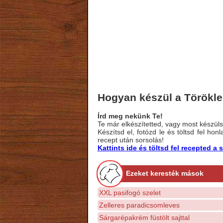
Hogyan készül a Törökl
Írd meg nekünk Te!
Te már elkészítetted, vagy most készülsz
Készítsd el, fotózd le és töltsd fel ho
recept után sorsolás!
Kattints ide és töltsd fel recepted 
Ezeket keresték mások
XXL pasifogó szelet
Zelleres paradicsomleves
Sárgarépakrém füstölt sajttal