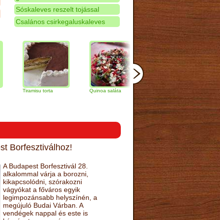
Sóskaleves reszelt tojással
Csalános csirkegaluskaleves
Tiramisu torta
Quinoa saláta
Mandulás kifli
Csokolád
narancs t
t Borfesztiválhoz!
A Budapest Borfesztivál 28.
alkalommal várja a borozni,
kikapcsolódni, szórakozni
vágyókat a főváros egyik
legimpozánsabb helyszínén, a
megújuló Budai Várban. A
vendégek nappal és este is