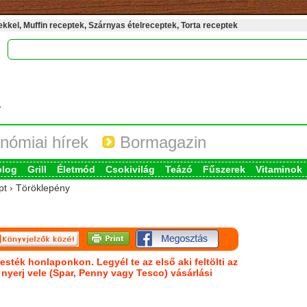
kel, Muffin receptek, Szárnyas ételreceptek, Torta receptek
nómiai hírek
Bormagazin
blog
Grill
Életmód
Csokivilág
Teázó
Fűszerek
Vitaminok
pt › Töröklepény
esték honlaponkon. Legyél te az első aki feltölti az
s nyerj vele (Spar, Penny vagy Tesco) vásárlási