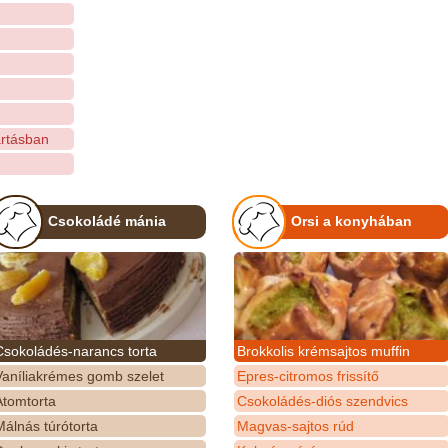
rtásban
Csokoládé mánia
Orsi a konyhában
Csokoládés-narancs torta
Brokkolis krémsajtos muffin
Vaníliakrémes gomb szelet
Epres-citromos frissítő
Atomtorta
Csokoládés-diós szendvics
álnás túrótorta
Magvas-sajtos rúd