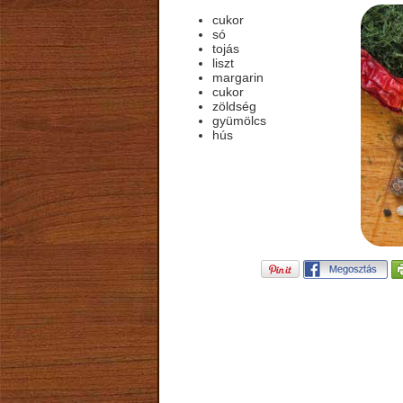
cukor
só
tojás
liszt
margarin
cukor
zöldség
gyümölcs
hús