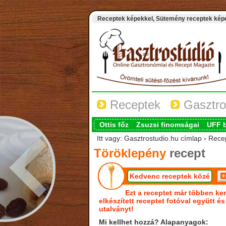
Receptek képekkel, Sütemény receptek képek
Receptek
Gasztro
Ottis főz
Zsuzsi finomságai
UFF 
Itt vagy: Gasztrostudio.hu címlap › Rece
Töröklepény
recept
Kedvenc receptek közé
Ezt a receptet már többen ker
elkészített receptet fotóval együtt é
utalványt!
Mi kellhet hozzá? Alapanyagok: