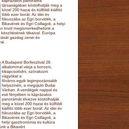
káprázatos panoráma
társaságában kóstolhatják meg a
közel 200 hazai és külföldi kiállító
több ezer borát. Az idei év
fókuszába az Egri borvidék, a
Bikavérek és Egri Csillagok, a helyi
sán kívül megismerkedhetünk a
készítésének titkaival. Európa
ozását gazdag zenei és
né.
A Budapest Borfesztivál 28.
alkalommal várja a borozni,
kikapcsolódni, szórakozni
vágyókat a
főváros egyik legimpozánsabb
helyszínén, a megújuló Budai
Várban. A vendégek nappal és
esti fényében is káprázatos
panorámát élvezve kóstolhatják
meg a közel 200 hazai és külföldi
kiállító több ezer borát. Az idei év
fókuszába az Egri borvidék, a
Bikavérek és Egri Csillagok, a
helyi gasztronómia és kultúra
ünk a Bikavért