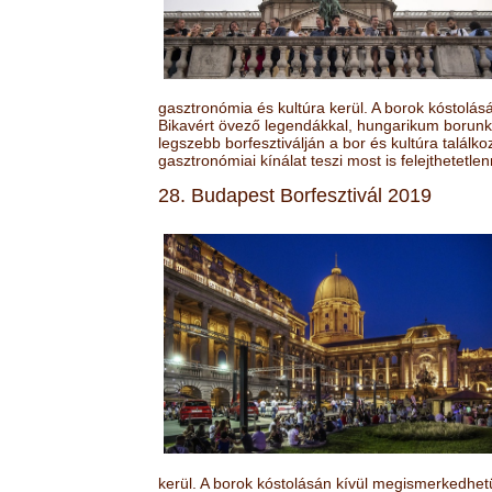
gasztronómia és kultúra kerül. A borok kóstolá
Bikavért övező legendákkal, hungarikum borunk 
legszebb borfesztiválján a bor és kultúra találk
gasztronómiai kínálat teszi most is felejthetetlen
28. Budapest Borfesztivál 2019
kerül. A borok kóstolásán kívül megismerkedhet