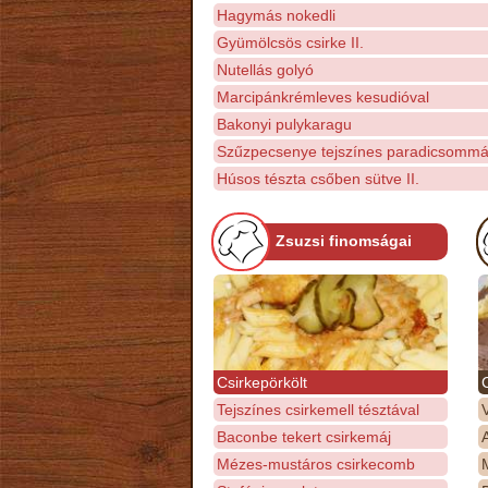
Hagymás nokedli
Gyümölcsös csirke II.
Nutellás golyó
Marcipánkrémleves kesudióval
Bakonyi pulykaragu
Szűzpecsenye tejszínes paradicsommá
Húsos tészta csőben sütve II.
Zsuzsi finomságai
Csirkepörkölt
Tejszínes csirkemell tésztával
Baconbe tekert csirkemáj
Mézes-mustáros csirkecomb
M