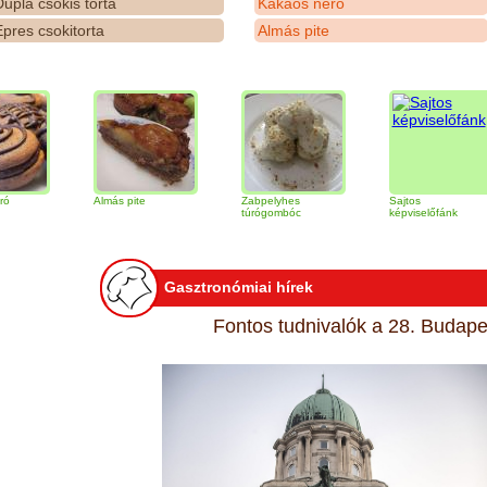
upla csokis torta
Kakaós néró
pres csokitorta
Almás pite
Almás pite
Zabpelyhes
Sajtos
túrógombóc
képviselőfánk
Gasztronómiai hírek
Fontos tudnivalók a 28. Budapes