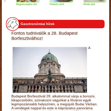
Magvas-sajtos rúd
Kakaós néró
Almás pite
Z
t
Gasztronómiai hírek
Fontos tudnivalók a 28. Budapest
Borfesztiválhoz!
A
Budapest Borfesztivál 28. alkalommal várja a borozni,
kikapcsolódni, szórakozni vágyókat a főváros egyik
legimpozánsabb helyszínén, a megújuló Budai Várban.
A vendégek nappal és este is káprázatos panoráma