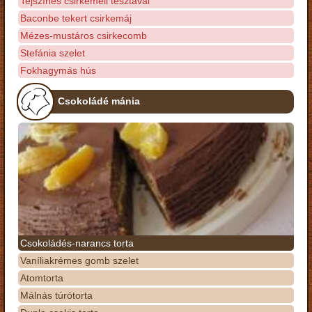
Tejszínes csirkemell tésztával
Baconbe tekert csirkemáj
Mézes-mustáros csirkecomb
Stefánia szelet
Fokhagymás hús
Csokoládé mánia
Csokoládés-narancs torta
Vaníliakrémes gomb szelet
Atomtorta
Málnás túrótorta