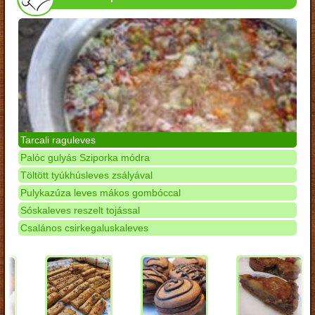
Tarcali raguleves
Palóc gulyás Sziporka módra
Töltött tyúkhúsleves zsályával
Pulykazúza leves mákos gombóccal
Sóskaleves reszelt tojással
Csalános csirkegaluskaleves