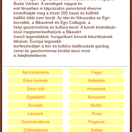
Budai Várban. A vendégek nappal és
esti fényében is káprázatos panorámát élvezve
kóstolhatják meg a közel 200 hazai és külföldi
kiállító több ezer borát. Az idei év fókuszába az Egri
borvidék, a Bikavérek és Egri Csillagok, a
helyi gasztronómia és kultúra kerül. A borok kóstolásán
kívül megismerkedhetünk a Bikavért
övező legendákkal, hungarikum borunk készítésének
titkaival. Európa legszebb
borfesztiválján a bor és kultúra találkozását gazdag
zenei és gasztronómiai kínálat teszi most
is felejthetetlenné.
Aprósütemény
Fagyi
Édes krémek
Halételek
Édes süti
Húsételek
Egytálétel
Kenyerek
Köretek
Muffin
Levesek
Pizza
Gyümölcsleves
Pogácsa
Zöldségleves
Saláta