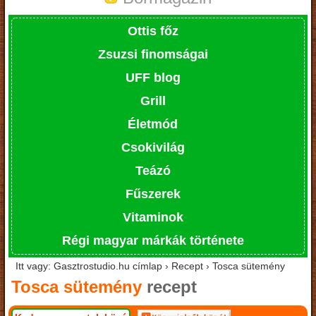
Ottis főz
Zsuzsi finomságai
UFF blog
Grill
Életmód
Csokivilág
Teázó
Fűszerek
Vitaminok
Régi magyar márkák története
Itt vagy: Gasztrostudio.hu címlap › Recept › Tosca sütemény
Tosca sütemény
recept