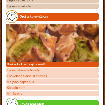
Dupla csokis torta
Epres csokitorta
Orsi a konyhában
Brokkolis krémsajtos muffin
Epres-citromos frissítő
Csokoládés-diós szendvics
Magvas-sajtos rúd
Kakaós néró
Almás pite
Leves receptek