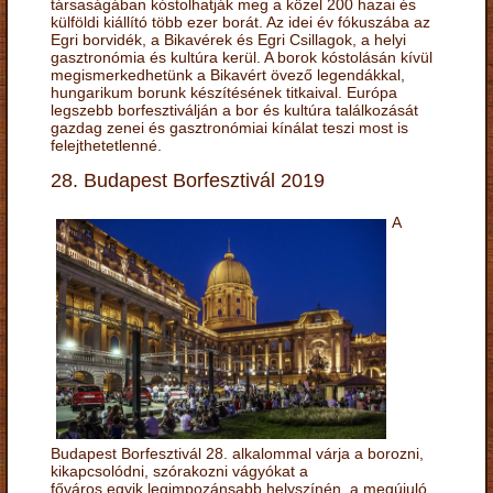
társaságában kóstolhatják meg a közel 200 hazai és
külföldi kiállító több ezer borát. Az idei év fókuszába az
Egri borvidék, a Bikavérek és Egri Csillagok, a helyi
gasztronómia és kultúra kerül. A borok kóstolásán kívül
megismerkedhetünk a Bikavért övező legendákkal,
hungarikum borunk készítésének titkaival. Európa
legszebb borfesztiválján a bor és kultúra találkozását
gazdag zenei és gasztronómiai kínálat teszi most is
felejthetetlenné.
28. Budapest Borfesztivál 2019
A
Budapest Borfesztivál 28. alkalommal várja a borozni,
kikapcsolódni, szórakozni vágyókat a
főváros egyik legimpozánsabb helyszínén, a megújuló