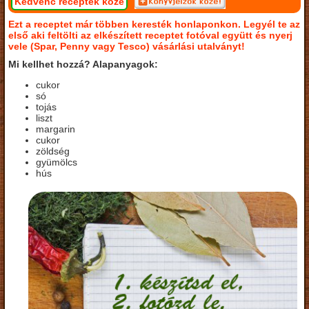
Kedvenc receptek közé
Ezt a receptet már többen keresték honlaponkon. Legyél te az
első aki feltölti az elkészített receptet fotóval együtt és nyerj
vele (Spar, Penny vagy Tesco) vásárlási utalványt!
Mi kellhet hozzá? Alapanyagok:
cukor
só
tojás
liszt
margarin
cukor
zöldség
gyümölcs
hús