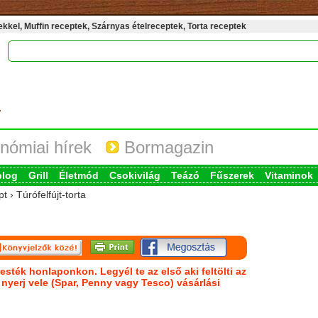
kel, Muffin receptek, Szárnyas ételreceptek, Torta receptek
nómiai hírek
Bormagazin
blog
Grill
Életmód
Csokivilág
Teázó
Fűszerek
Vitaminok
 › Túrófelfújt-torta
esték honlaponkon. Legyél te az első aki feltölti az
s nyerj vele (Spar, Penny vagy Tesco) vásárlási