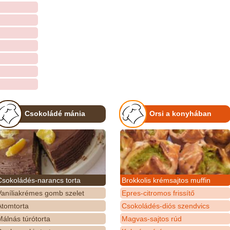
Csokoládé mánia
Orsi a konyhában
Csokoládés-narancs torta
Brokkolis krémsajtos muffin
Vaníliakrémes gomb szelet
Epres-citromos frissítő
Atomtorta
Csokoládés-diós szendvics
álnás túrótorta
Magvas-sajtos rúd