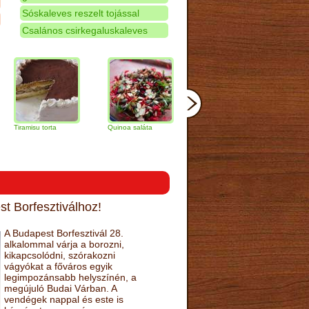
Sóskaleves reszelt tojással
Csalános csirkegaluskaleves
isu torta
Quinoa saláta
Mandulás kifli
Csokoládés-
narancs torta
t Borfesztiválhoz!
A Budapest Borfesztivál 28.
alkalommal várja a borozni,
kikapcsolódni, szórakozni
vágyókat a főváros egyik
legimpozánsabb helyszínén, a
megújuló Budai Várban. A
vendégek nappal és este is