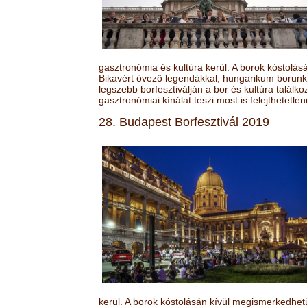
gasztronómia és kultúra kerül. A borok kóstolá
Bikavért övező legendákkal, hungarikum borunk 
legszebb borfesztiválján a bor és kultúra találk
gasztronómiai kínálat teszi most is felejthetetlen
28. Budapest Borfesztivál 2019
kerül. A borok kóstolásán kívül megismerkedhet