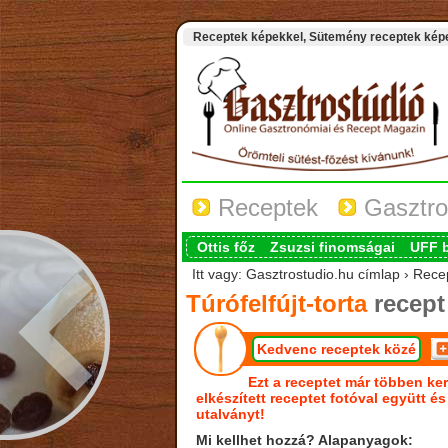
Receptek képekkel, Sütemény receptek képek
Receptek
Gasztro
Ottis főz
Zsuzsi finomságai
UFF 
Itt vagy: Gasztrostudio.hu címlap › Recept
Túrófelfújt-torta
recept
Kedvenc receptek közé
Ezt a receptet már többen ker
elkészített receptet fotóval együtt é
utalványt!
Mi kellhet hozzá? Alapanyagok: