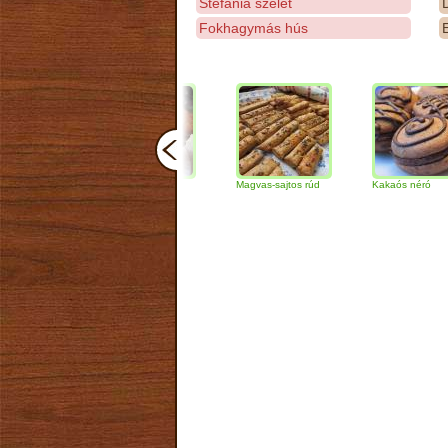
Stefánia szelet
D
Fokhagymás hús
E
Csokoládés-diós
Magvas-sajtos rúd
Kakaós néró
szendvics