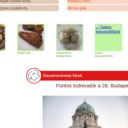
upla csokis torta
Kakaós néró
pres csokitorta
Almás pite
Almás pite
Zabpelyhes
Sajtos
Tiram
túrógombóc
képviselőfánk
Gasztronómiai hírek
Fontos tudnivalók a 28. Budapes