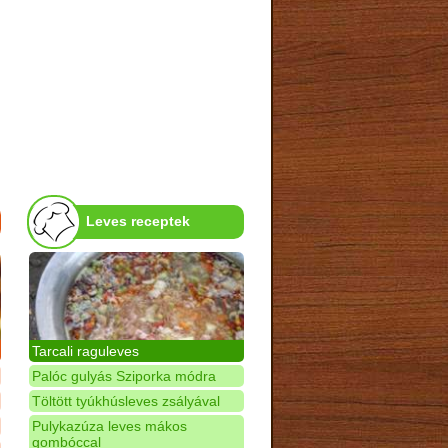
Leves receptek
Tarcali raguleves
Palóc gulyás Sziporka módra
Töltött tyúkhúsleves zsályával
Pulykazúza leves mákos
gombóccal