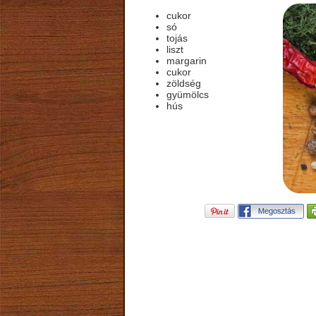
cukor
só
tojás
liszt
margarin
cukor
zöldség
gyümölcs
hús