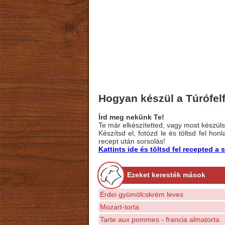
Hogyan készül a Túrófelf
Írd meg nekünk Te!
Te már elkészítetted, vagy most készülsz
Készítsd el, fotózd le és töltsd fel ho
recept után sorsolás!
Kattints ide és töltsd fel recepted 
Ezeket keresték mások
Erdei gyümölcskrém leves
Mozart-torta
Tarte aux pommes - francia almatorta