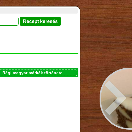
Régi magyar márkák története