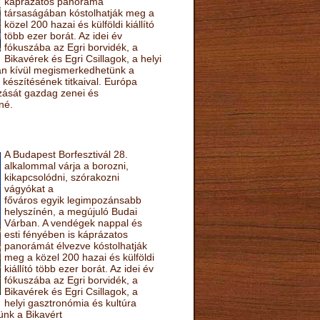
káprázatos panoráma
társaságában kóstolhatják meg a
közel 200 hazai és külföldi kiállító
több ezer borát. Az idei év
fókuszába az Egri borvidék, a
Bikavérek és Egri Csillagok, a helyi
sán kívül megismerkedhetünk a
készítésének titkaival. Európa
ozását gazdag zenei és
né.
A Budapest Borfesztivál 28.
alkalommal várja a borozni,
kikapcsolódni, szórakozni
vágyókat a
főváros egyik legimpozánsabb
helyszínén, a megújuló Budai
Várban. A vendégek nappal és
esti fényében is káprázatos
panorámát élvezve kóstolhatják
meg a közel 200 hazai és külföldi
kiállító több ezer borát. Az idei év
fókuszába az Egri borvidék, a
Bikavérek és Egri Csillagok, a
helyi gasztronómia és kultúra
ünk a Bikavért