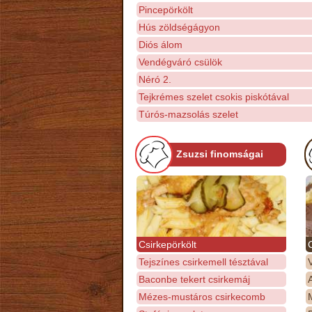
Pincepörkölt
Hús zöldségágyon
Diós álom
Vendégváró csülök
Néró 2.
Tejkrémes szelet csokis piskótával
Túrós-mazsolás szelet
Zsuzsi finomságai
Csirkepörkölt
Tejszínes csirkemell tésztával
Baconbe tekert csirkemáj
Mézes-mustáros csirkecomb
M