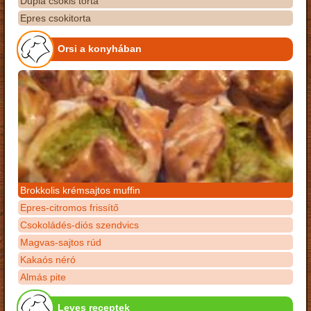
Dupla csokis torta
Epres csokitorta
Orsi a konyhában
Brokkolis krémsajtos muffin
Epres-citromos frissítő
Csokoládés-diós szendvics
Magvas-sajtos rúd
Kakaós néró
Almás pite
Leves receptek