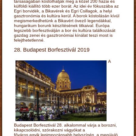
társaságában kóstolhatják meg a közel 200 hazai és
külföldi kiállító több ezer borát. Az idei év fókuszába az
Egri borvidék, a Bikavérek és Egri Csillagok, a helyi
gasztronómia és kultúra kerül. A borok kóstolásán kívül
megismerkedhetünk a Bikavért övező legendákkal,
hungarikum borunk készítésének titkaival. Európa
legszebb borfesztiválján a bor és kultúra találkozását
gazdag zenei és gasztronómiai kínálat teszi most is
felejthetetlenné.
28. Budapest Borfesztivál 2019
A
Budapest Borfesztivál 28. alkalommal várja a borozni,
kikapcsolódni, szórakozni vágyókat a
főváros egyik legimpozánsabb helyszínén, a megújuló