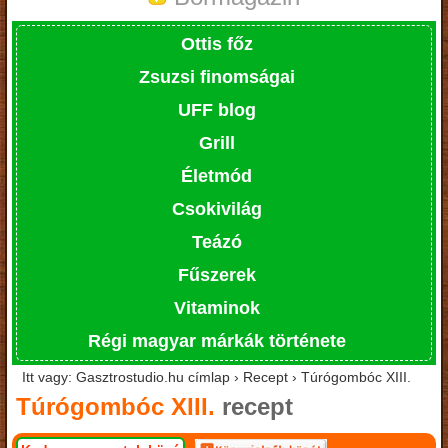
Ottis főz
Zsuzsi finomságai
UFF blog
Grill
Életmód
Csokivilág
Teázó
Fűszerek
Vitaminok
Régi magyar márkák története
Itt vagy: Gasztrostudio.hu címlap › Recept › Túrógombóc XIII.
Túrógombóc XIII.
recept