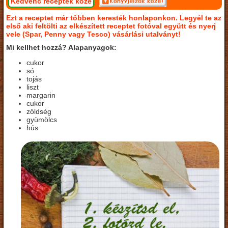
Kedvenc receptek közé
Ezt a receptet már többen keresték honlaponkon. Legyél te az
első aki feltölti az elkészített receptet fotóval együtt és nyerj
vele (Spar, Penny vagy Tesco) vásárlási utalványt!
Mi kellhet hozzá? Alapanyagok:
cukor
só
tojás
liszt
margarin
cukor
zöldség
gyümölcs
hús