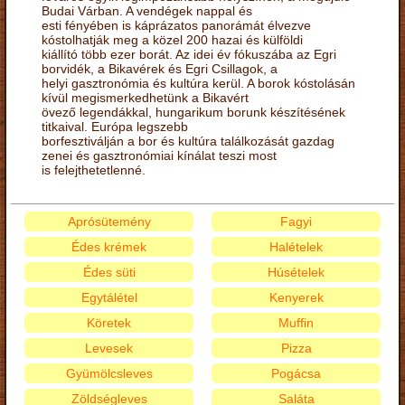
Budai Várban. A vendégek nappal és
esti fényében is káprázatos panorámát élvezve
kóstolhatják meg a közel 200 hazai és külföldi
kiállító több ezer borát. Az idei év fókuszába az Egri
borvidék, a Bikavérek és Egri Csillagok, a
helyi gasztronómia és kultúra kerül. A borok kóstolásán
kívül megismerkedhetünk a Bikavért
övező legendákkal, hungarikum borunk készítésének
titkaival. Európa legszebb
borfesztiválján a bor és kultúra találkozását gazdag
zenei és gasztronómiai kínálat teszi most
is felejthetetlenné.
Aprósütemény
Fagyi
Édes krémek
Halételek
Édes süti
Húsételek
Egytálétel
Kenyerek
Köretek
Muffin
Levesek
Pizza
Gyümölcsleves
Pogácsa
Zöldségleves
Saláta