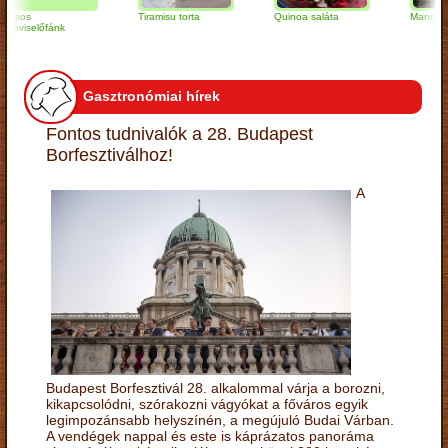
s
Tiramisu torta
Quinoa saláta
Mandulás kifli
selőfánk
Gasztronómiai hírek
Fontos tudnivalók a 28. Budapest
Borfesztiválhoz!
A
Budapest Borfesztivál 28. alkalommal várja a borozni,
kikapcsolódni, szórakozni vágyókat a főváros egyik
legimpozánsabb helyszínén, a megújuló Budai Várban.
A vendégek nappal és este is káprázatos panoráma