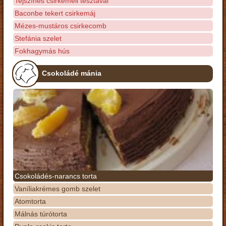
Tejszínes csirkemell tésztával
Baconbe tekert csirkemáj
Mézes-mustáros csirkecomb
Stefánia szelet
Fokhagymás hús
Csokoládé mánia
Csokoládés-narancs torta
Vaníliakrémes gomb szelet
Atomtorta
Málnás túrótorta