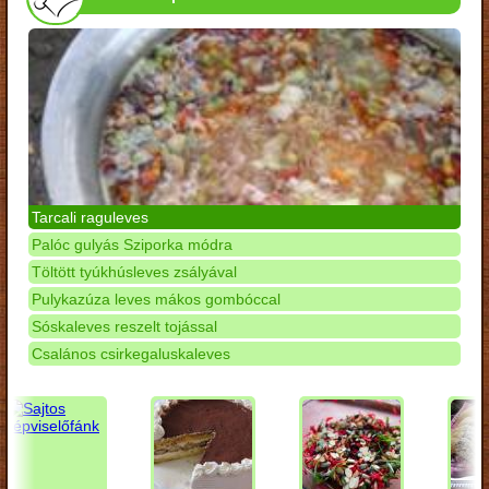
Tarcali raguleves
Palóc gulyás Sziporka módra
Töltött tyúkhúsleves zsályával
Pulykazúza leves mákos gombóccal
Sóskaleves reszelt tojással
Csalános csirkegaluskaleves