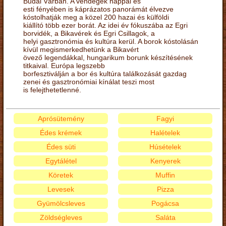
Budai Várban. A vendégek nappal és
esti fényében is káprázatos panorámát élvezve
kóstolhatják meg a közel 200 hazai és külföldi
kiállító több ezer borát. Az idei év fókuszába az Egri
borvidék, a Bikavérek és Egri Csillagok, a
helyi gasztronómia és kultúra kerül. A borok kóstolásán
kívül megismerkedhetünk a Bikavért
övező legendákkal, hungarikum borunk készítésének
titkaival. Európa legszebb
borfesztiválján a bor és kultúra találkozását gazdag
zenei és gasztronómiai kínálat teszi most
is felejthetetlenné.
Aprósütemény
Fagyi
Édes krémek
Halételek
Édes süti
Húsételek
Egytálétel
Kenyerek
Köretek
Muffin
Levesek
Pizza
Gyümölcsleves
Pogácsa
Zöldségleves
Saláta