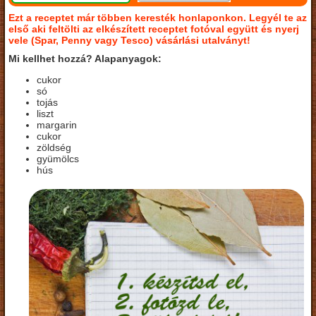
Ezt a receptet már többen keresték honlaponkon. Legyél te az
első aki feltölti az elkészített receptet fotóval együtt és nyerj
vele (Spar, Penny vagy Tesco) vásárlási utalványt!
Mi kellhet hozzá? Alapanyagok:
cukor
só
tojás
liszt
margarin
cukor
zöldség
gyümölcs
hús