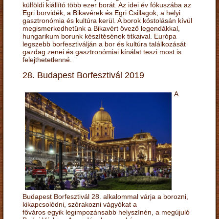
külföldi kiállító több ezer borát. Az idei év fókuszába az
Egri borvidék, a Bikavérek és Egri Csillagok, a helyi
gasztronómia és kultúra kerül. A borok kóstolásán kívül
megismerkedhetünk a Bikavért övező legendákkal,
hungarikum borunk készítésének titkaival. Európa
legszebb borfesztiválján a bor és kultúra találkozását
gazdag zenei és gasztronómiai kínálat teszi most is
felejthetetlenné.
28. Budapest Borfesztivál 2019
A
Budapest Borfesztivál 28. alkalommal várja a borozni,
kikapcsolódni, szórakozni vágyókat a
főváros egyik legimpozánsabb helyszínén, a megújuló