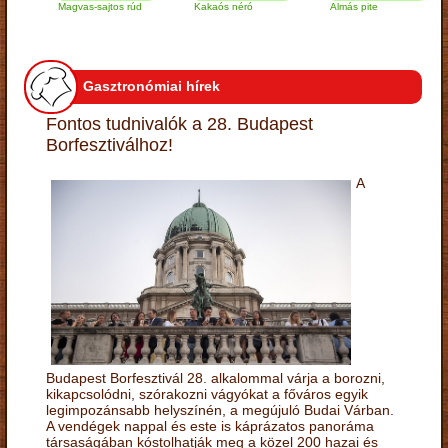
Magvas-sajtos rúd
Kakaós néró
Almás pite
Z
t
Gasztronómiai hírek
Fontos tudnivalók a 28. Budapest
Borfesztiválhoz!
A
Budapest Borfesztivál 28. alkalommal várja a borozni,
kikapcsolódni, szórakozni vágyókat a főváros egyik
legimpozánsabb helyszínén, a megújuló Budai Várban.
A vendégek nappal és este is káprázatos panoráma
társaságában kóstolhatják meg a közel 200 hazai és