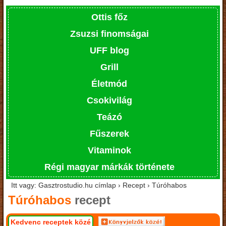
Ottis főz
Zsuzsi finomságai
UFF blog
Grill
Életmód
Csokivilág
Teázó
Fűszerek
Vitaminok
Régi magyar márkák története
Itt vagy: Gasztrostudio.hu címlap › Recept › Túróhabos
Túróhabos
recept
Kedvenc receptek közé