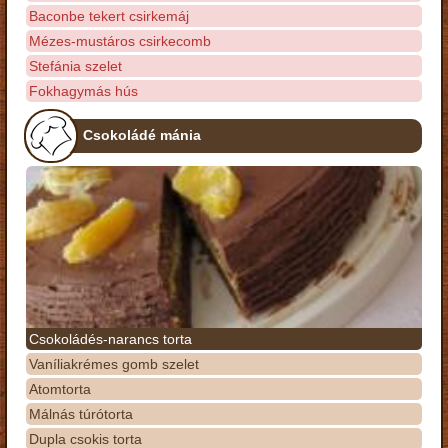
Baconbe tekert csirkemáj
Mézes-mustáros csirkecomb
Stefánia szelet
Fokhagymás hús
Csokoládé mánia
Csokoládés-narancs torta
Vaníliakrémes gomb szelet
Atomtorta
Málnás túrótorta
Dupla csokis torta