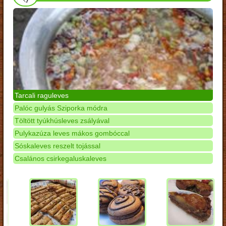
Tarcali raguleves
Palóc gulyás Sziporka módra
Töltött tyúkhúsleves zsályával
Pulykazúza leves mákos gombóccal
Sóskaleves reszelt tojással
Csalános csirkegaluskaleves