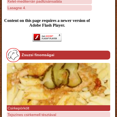
Kelet-mediterrán padlizsánsaláta
Lasagne 4.
Content on this page requires a newer version of
Adobe Flash Player.
Zsuzsi finomságai
Csirkepörkölt
Tejszínes csirkemell tésztával