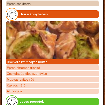
Epres csokitorta
Orsi a konyhában
Brokkolis krémsajtos muffin
Epres-citromos frissítő
Csokoládés-diós szendvics
Magvas-sajtos rúd
Kakaós néró
Almás pite
Leves receptek