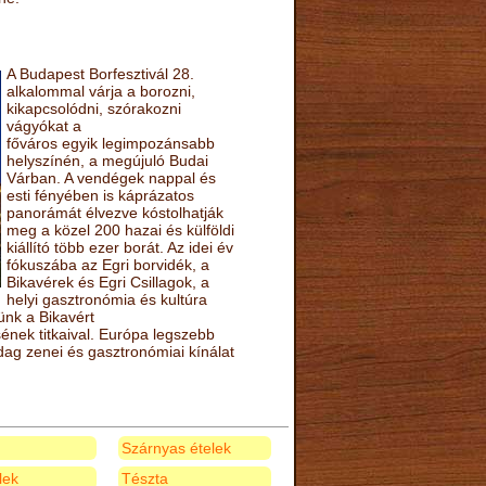
A Budapest Borfesztivál 28.
alkalommal várja a borozni,
kikapcsolódni, szórakozni
vágyókat a
főváros egyik legimpozánsabb
helyszínén, a megújuló Budai
Várban. A vendégek nappal és
esti fényében is káprázatos
panorámát élvezve kóstolhatják
meg a közel 200 hazai és külföldi
kiállító több ezer borát. Az idei év
fókuszába az Egri borvidék, a
Bikavérek és Egri Csillagok, a
helyi gasztronómia és kultúra
ünk a Bikavért
nek titkaival. Európa legszebb
zdag zenei és gasztronómiai kínálat
Szárnyas ételek
elek
Tészta