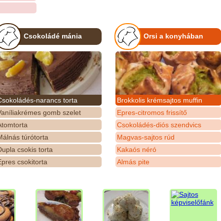
Csokoládé mánia
Orsi a konyhában
Csokoládés-narancs torta
Brokkolis krémsajtos muffin
Vaníliakrémes gomb szelet
Epres-citromos frissítő
Atomtorta
Csokoládés-diós szendvics
álnás túrótorta
Magvas-sajtos rúd
upla csokis torta
Kakaós néró
pres csokitorta
Almás pite