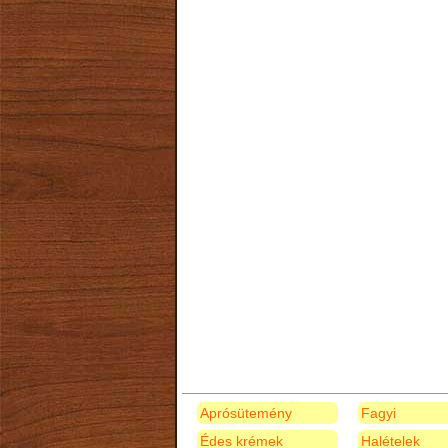
Aprósütemény
Fagyi
Édes krémek
Halételek