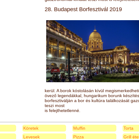
28. Budapest Borfesztivál 2019
kerül. A borok kóstolásán kívül megismerkedhet
övező legendákkal, hungarikum borunk készítésé
borfesztiválján a bor és kultúra találkozását ga
teszi most
is felejthetetlenné.
Köretek
Muffin
Torta
Levesek
Pizza
Grill ét