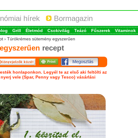
nómiai hírek
Bormagazin
blog
Grill
Életmód
Csokivilág
Teázó
Fűszerek
Vitaminok
cept › Túrókrémes sütemény egyszerűen
egyszerűen
recept
esték honlaponkon. Legyél te az első aki feltölti az
s nyerj vele (Spar, Penny vagy Tesco) vásárlási