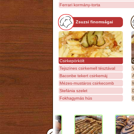
Ferrari kormány-torta
Zsuzsi finomságai
Csirkepörkölt
Tejszínes csirkemell tésztával
Baconbe tekert csirkemáj
Mézes-mustáros csirkecomb
M
Stefánia szelet
D
Fokhagymás hús
E