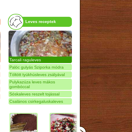
Leves receptek
Tarcali raguleves
Palóc gulyás Sziporka módra
Töltött tyúkhúsleves zsályával
Pulykazúza leves mákos
gombóccal
Sóskaleves reszelt tojással
Csalános csirkegaluskaleves