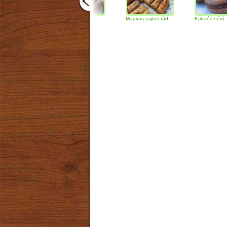
Csokoládés-diós
Magvas-sajtos rúd
Kakaós néró
szendvics