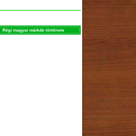
Régi magyar márkák története