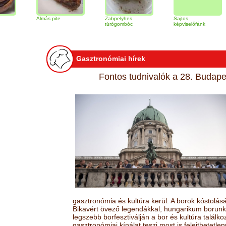
Almás pite
Zabpelyhes
Sajtos
Tira
túrógombóc
képviselőfánk
Gasztronómiai hírek
Fontos tudnivalók a 28. Budapes
gasztronómia és kultúra kerül. A borok kóstolá
Bikavért övező legendákkal, hungarikum borunk 
legszebb borfesztiválján a bor és kultúra találk
gasztronómiai kínálat teszi most is felejthetetlen