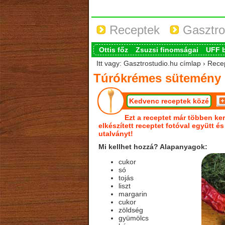
Receptek
Gasztro
Ottis főz
Zsuzsi finomságai
UFF 
Itt vagy: Gasztrostudio.hu címlap › Re
Túrókrémes sütemény 
Kedvenc receptek közé
Ezt a receptet már többen ker
elkészített receptet fotóval együtt é
utalványt!
Mi kellhet hozzá? Alapanyagok:
cukor
só
tojás
liszt
margarin
cukor
zöldség
gyümölcs