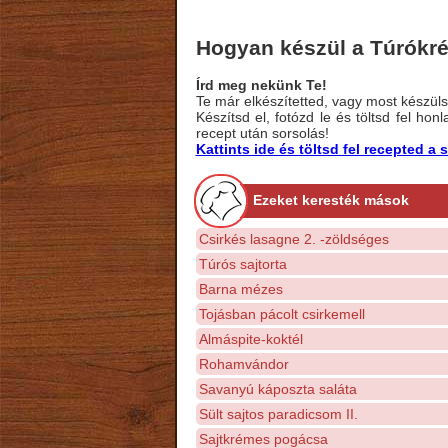
Hogyan készül a Túrókr
Írd meg nekünk Te!
Te már elkészítetted, vagy most készülsz
Készítsd el, fotózd le és töltsd fel ho
recept után sorsolás!
Kattints ide és töltsd fel recepted 
Ezeket keresték mások
Csirkés lasagne 2. -zöldséges
Túrós sajtorta
Barna mézes
Tojásban pácolt csirkemell
Almáspite-koktél
Rohamvándor
Savanyú káposzta saláta
Sült sajtos paradicsom II.
Sajtkrémes pogácsa