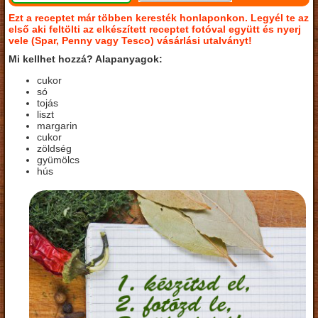
Ezt a receptet már többen keresték honlaponkon. Legyél te az
első aki feltölti az elkészített receptet fotóval együtt és nyerj
vele (Spar, Penny vagy Tesco) vásárlási utalványt!
Mi kellhet hozzá? Alapanyagok:
cukor
só
tojás
liszt
margarin
cukor
zöldség
gyümölcs
hús