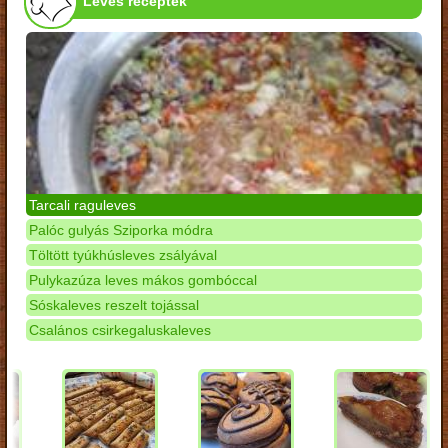
Leves receptek
Tarcali raguleves
Palóc gulyás Sziporka módra
Töltött tyúkhúsleves zsályával
Pulykazúza leves mákos gombóccal
Sóskaleves reszelt tojással
Csalános csirkegaluskaleves