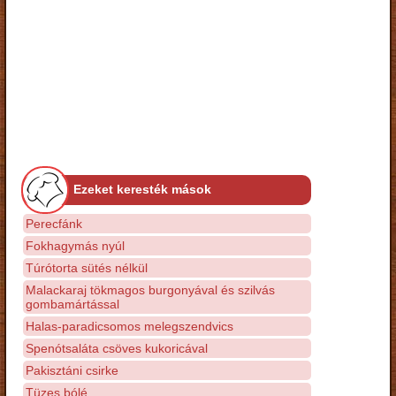
Ezeket keresték mások
Perecfánk
Fokhagymás nyúl
Túrótorta sütés nélkül
Malackaraj tökmagos burgonyával és szilvás
gombamártással
Halas-paradicsomos melegszendvics
Spenótsaláta csöves kukoricával
Pakisztáni csirke
Tüzes bólé