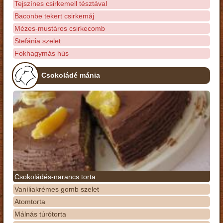
Tejszínes csirkemell tésztával
Baconbe tekert csirkemáj
Mézes-mustáros csirkecomb
Stefánia szelet
Fokhagymás hús
Csokoládé mánia
Csokoládés-narancs torta
Vaníliakrémes gomb szelet
Atomtorta
Málnás túrótorta