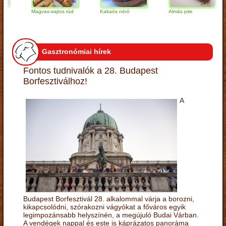
Magvas-sajtos rúd
Kakaós néró
Almás pite
Z
t
Gasztronómiai hírek
Fontos tudnivalók a 28. Budapest
Borfesztiválhoz!
A
Budapest Borfesztivál 28. alkalommal várja a borozni,
kikapcsolódni, szórakozni vágyókat a főváros egyik
legimpozánsabb helyszínén, a megújuló Budai Várban.
A vendégek nappal és este is káprázatos panoráma