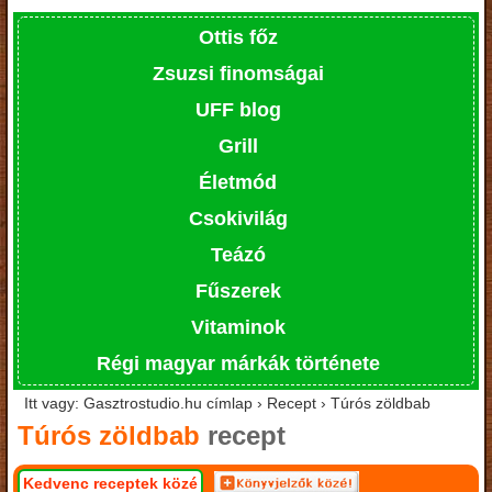
Ottis főz
Zsuzsi finomságai
UFF blog
Grill
Életmód
Csokivilág
Teázó
Fűszerek
Vitaminok
Régi magyar márkák története
Itt vagy: Gasztrostudio.hu címlap › Recept › Túrós zöldbab
Túrós zöldbab
recept
Kedvenc receptek közé