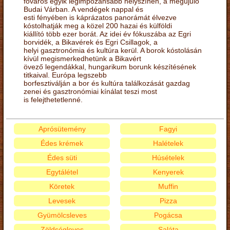
főváros egyik legimpozánsabb helyszínén, a megújuló
Budai Várban. A vendégek nappal és
esti fényében is káprázatos panorámát élvezve
kóstolhatják meg a közel 200 hazai és külföldi
kiállító több ezer borát. Az idei év fókuszába az Egri
borvidék, a Bikavérek és Egri Csillagok, a
helyi gasztronómia és kultúra kerül. A borok kóstolásán
kívül megismerkedhetünk a Bikavért
övező legendákkal, hungarikum borunk készítésének
titkaival. Európa legszebb
borfesztiválján a bor és kultúra találkozását gazdag
zenei és gasztronómiai kínálat teszi most
is felejthetetlenné.
Aprósütemény
Fagyi
Édes krémek
Halételek
Édes süti
Húsételek
Egytálétel
Kenyerek
Köretek
Muffin
Levesek
Pizza
Gyümölcsleves
Pogácsa
Zöldségleves
Saláta