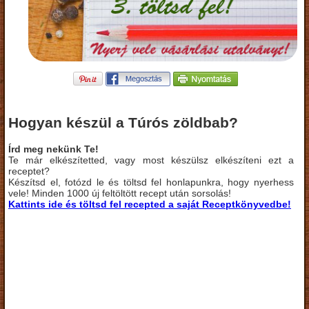
Hogyan készül a Túrós zöldbab?
Írd meg nekünk Te!
Te már elkészítetted, vagy most készülsz elkészíteni ezt a
receptet?
Készítsd el, fotózd le és töltsd fel honlapunkra, hogy nyerhess
vele! Minden 1000 új feltöltött recept után sorsolás!
Kattints ide és töltsd fel recepted a saját Receptkönyvedbe!