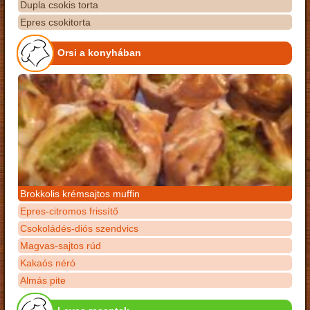
Dupla csokis torta
Epres csokitorta
Orsi a konyhában
Brokkolis krémsajtos muffin
Epres-citromos frissítő
Csokoládés-diós szendvics
Magvas-sajtos rúd
Kakaós néró
Almás pite