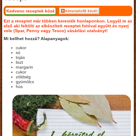
Kedvenc receptek közé
Ezt a receptet már többen keresték honlaponkon. Legyél te az
első aki feltölti az elkészített receptet fotóval együtt és nyerj
vele (Spar, Penny vagy Tesco) vásárlási utalványt!
Mi kellhet hozzá? Alapanyagok:
cukor
só
tojás
liszt
margarin
cukor
zöldség
gyümölcs
hús