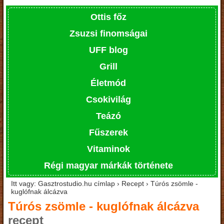
Ottis főz
Zsuzsi finomságai
UFF blog
Grill
Életmód
Csokivilág
Teázó
Fűszerek
Vitaminok
Régi magyar márkák története
Itt vagy: Gasztrostudio.hu címlap › Recept › Túrós zsömle -
kuglófnak álcázva
Túrós zsömle - kuglófnak álcázva
recept