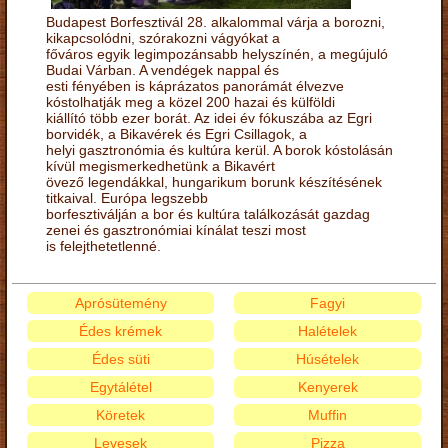
Budapest Borfesztivál 28. alkalommal várja a borozni,
kikapcsolódni, szórakozni vágyókat a
főváros egyik legimpozánsabb helyszínén, a megújuló
Budai Várban. A vendégek nappal és
esti fényében is káprázatos panorámát élvezve
kóstolhatják meg a közel 200 hazai és külföldi
kiállító több ezer borát. Az idei év fókuszába az Egri
borvidék, a Bikavérek és Egri Csillagok, a
helyi gasztronómia és kultúra kerül. A borok kóstolásán
kívül megismerkedhetünk a Bikavért
övező legendákkal, hungarikum borunk készítésének
titkaival. Európa legszebb
borfesztiválján a bor és kultúra találkozását gazdag
zenei és gasztronómiai kínálat teszi most
is felejthetetlenné.
Aprósütemény
Fagyi
Édes krémek
Halételek
Édes süti
Húsételek
Egytálétel
Kenyerek
Köretek
Muffin
Levesek
Pizza