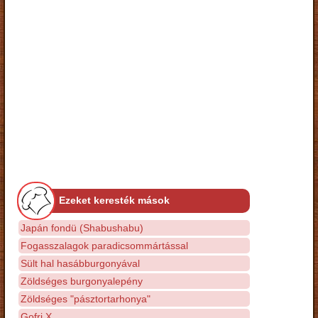
Ezeket keresték mások
Japán fondü (Shabushabu)
Fogasszalagok paradicsommártással
Sült hal hasábburgonyával
Zöldséges burgonyalepény
Zöldséges "pásztortarhonya"
Gofri X.