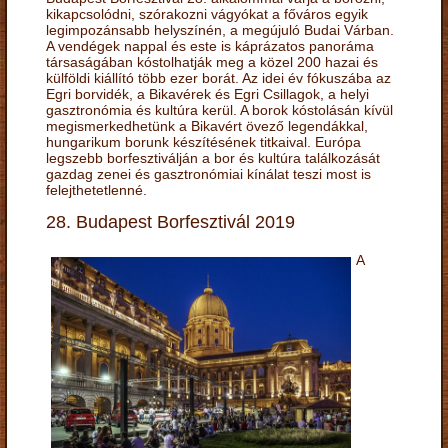
kikapcsolódni, szórakozni vágyókat a főváros egyik
legimpozánsabb helyszínén, a megújuló Budai Várban.
A vendégek nappal és este is káprázatos panoráma
társaságában kóstolhatják meg a közel 200 hazai és
külföldi kiállító több ezer borát. Az idei év fókuszába az
Egri borvidék, a Bikavérek és Egri Csillagok, a helyi
gasztronómia és kultúra kerül. A borok kóstolásán kívül
megismerkedhetünk a Bikavért övező legendákkal,
hungarikum borunk készítésének titkaival. Európa
legszebb borfesztiválján a bor és kultúra találkozását
gazdag zenei és gasztronómiai kínálat teszi most is
felejthetetlenné.
28. Budapest Borfesztivál 2019
A