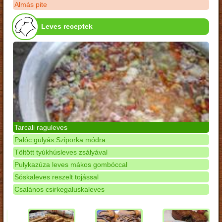
Almás pite
Leves receptek
Tarcali raguleves
Palóc gulyás Sziporka módra
Töltött tyúkhúsleves zsályával
Pulykazúza leves mákos gombóccal
Sóskaleves reszelt tojással
Csalános csirkegaluskaleves