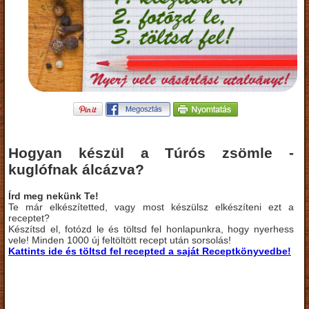
Hogyan készül a Túrós zsömle -
kuglófnak álcázva?
Írd meg nekünk Te!
Te már elkészítetted, vagy most készülsz elkészíteni ezt a
receptet?
Készítsd el, fotózd le és töltsd fel honlapunkra, hogy nyerhess
vele! Minden 1000 új feltöltött recept után sorsolás!
Kattints ide és töltsd fel recepted a saját Receptkönyvedbe!