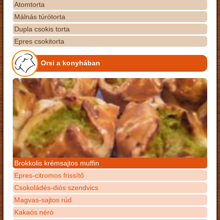
Atomtorta
Málnás túrótorta
Dupla csokis torta
Epres csokitorta
Orsi a konyhában
Brokkolis krémsajtos muffin
Epres-citromos frissítő
Csokoládés-diós szendvics
Magvas-sajtos rúd
Kakaós néró