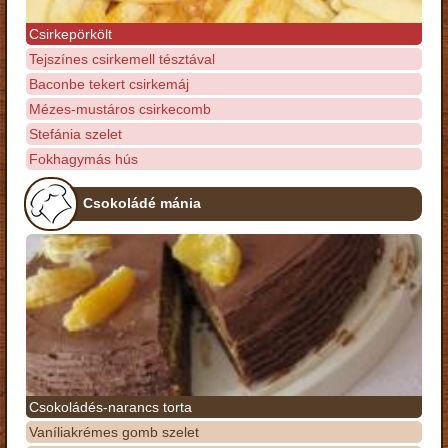
Csirkepörkölt
Tejszínes csirkemell tésztával
Baconbe tekert csirkemáj
Mézes-mustáros csirkecomb
Stefánia szelet
Fokhagymás hús
Csokoládé mánia
Csokoládés-narancs torta
Vaníliakrémes gomb szelet