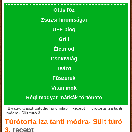
Ottis főz
Zsuzsi finomságai
UFF blog
Grill
Életmód
Csokivilág
Teázó
Fűszerek
Vitaminok
Régi magyar márkák története
Itt vagy: Gasztrostudio.hu címlap › Recept › Túrótorta Iza tanti
módra- Sült túró 3.
Túrótorta Iza tanti módra- Sült túró
3.
recept