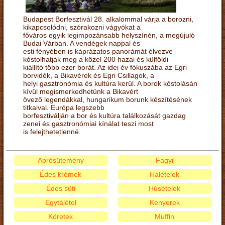
Budapest Borfesztivál 28. alkalommal várja a borozni,
kikapcsolódni, szórakozni vágyókat a
főváros egyik legimpozánsabb helyszínén, a megújuló
Budai Várban. A vendégek nappal és
esti fényében is káprázatos panorámát élvezve
kóstolhatják meg a közel 200 hazai és külföldi
kiállító több ezer borát. Az idei év fókuszába az Egri
borvidék, a Bikavérek és Egri Csillagok, a
helyi gasztronómia és kultúra kerül. A borok kóstolásán
kívül megismerkedhetünk a Bikavért
övező legendákkal, hungarikum borunk készítésének
titkaival. Európa legszebb
borfesztiválján a bor és kultúra találkozását gazdag
zenei és gasztronómiai kínálat teszi most
is felejthetetlenné.
Aprósütemény
Fagyi
Édes krémek
Halételek
Édes süti
Húsételek
Egytálétel
Kenyerek
Köretek
Muffin