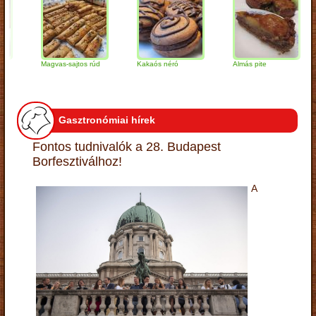
Magvas-sajtos rúd
Kakaós néró
Almás pite
Za
tú
Gasztronómiai hírek
Fontos tudnivalók a 28. Budapest
Borfesztiválhoz!
A