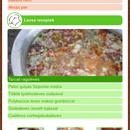
Kakaós néró
Almás pite
Leves receptek
Tarcali raguleves
Palóc gulyás Sziporka módra
Töltött tyúkhúsleves zsályával
Pulykazúza leves mákos gombóccal
Sóskaleves reszelt tojással
Csalános csirkegaluskaleves