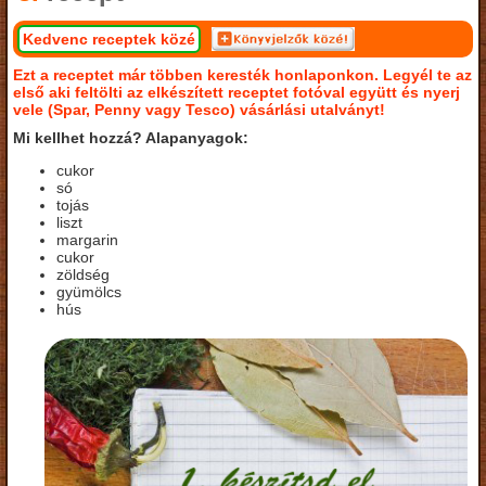
Kedvenc receptek közé
Ezt a receptet már többen keresték honlaponkon. Legyél te az
első aki feltölti az elkészített receptet fotóval együtt és nyerj
vele (Spar, Penny vagy Tesco) vásárlási utalványt!
Mi kellhet hozzá? Alapanyagok:
cukor
só
tojás
liszt
margarin
cukor
zöldség
gyümölcs
hús