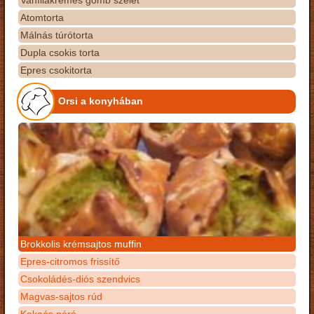
Vaníliakrémes gomb szelet
Atomtorta
Málnás túrótorta
Dupla csokis torta
Epres csokitorta
Orsi a konyhában
Brokkolis krémsajtos muffin
Epres-citromos frissítő
Csokoládés-diós szendvics
Magvas-sajtos rúd