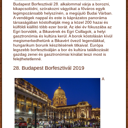
Budapest Borfesztivál 28. alkalommal várja a borozni,
kikapcsolódni, szórakozni vágyókat a főváros egyik
legimpozánsabb helyszínén, a megújuló Budai Várban.
A vendégek nappal és este is káprázatos panoráma
társaságában kóstolhatják meg a közel 200 hazai és
külföldi kiállító több ezer borát. Az idei év fókuszába az
Egri borvidék, a Bikavérek és Egri Csillagok, a helyi
gasztronómia és kultúra kerül. A borok kóstolásán kívül
megismerkedhetünk a Bikavért övező legendákkal,
hungarikum borunk készítésének titkaival. Európa
legszebb borfesztiválján a bor és kultúra találkozását
gazdag zenei és gasztronómiai kínálat teszi most is
felejthetetlenné.
28. Budapest Borfesztivál 2019
A