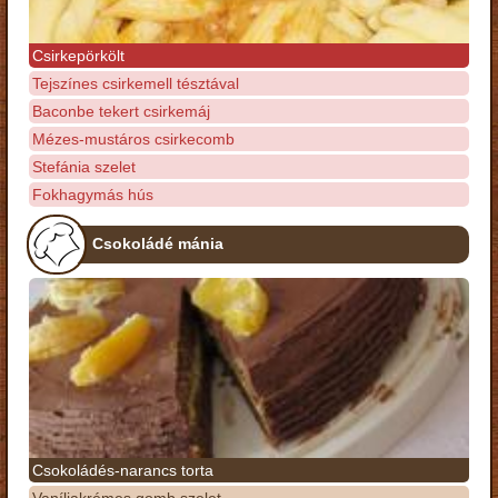
Csirkepörkölt
Tejszínes csirkemell tésztával
Baconbe tekert csirkemáj
Mézes-mustáros csirkecomb
Stefánia szelet
Fokhagymás hús
Csokoládé mánia
Csokoládés-narancs torta