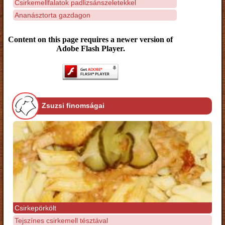
Csirkemellfalatok padlizsánszeletekkel
Ananásztorta gazdagon
Content on this page requires a newer version of
Adobe Flash Player.
Zsuzsi finomságai
Csirkepörkölt
Tejszínes csirkemell tésztával