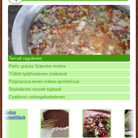
Tarcali raguleves
Palóc gulyás Sziporka módra
Töltött tyúkhúsleves zsályával
Pulykazúza leves mákos gombóccal
Sóskaleves reszelt tojással
Csalános csirkegaluskaleves