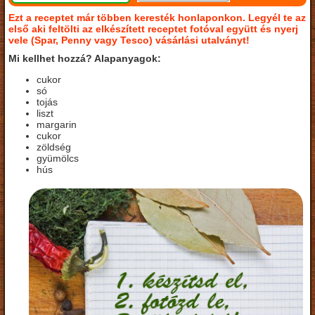
Ezt a receptet már többen keresték honlaponkon. Legyél te az
első aki feltölti az elkészített receptet fotóval együtt és nyerj
vele (Spar, Penny vagy Tesco) vásárlási utalványt!
Mi kellhet hozzá? Alapanyagok:
cukor
só
tojás
liszt
margarin
cukor
zöldség
gyümölcs
hús