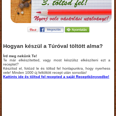
Hogyan készül a Túróval töltött alma?
Írd meg nekünk Te!
Te már elkészítetted, vagy most készülsz elkészíteni ezt a
receptet?
Készítsd el, fotózd le és töltsd fel honlapunkra, hogy nyerhess
vele! Minden 1000 új feltöltött recept után sorsolás!
Kattints ide és töltsd fel recepted a saját Receptkönyvedbe!