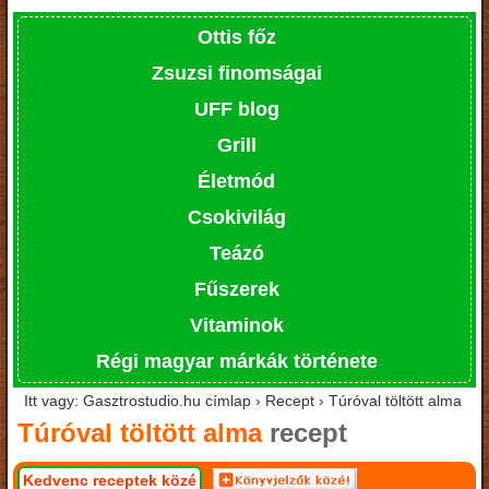
Ottis főz
Zsuzsi finomságai
UFF blog
Grill
Életmód
Csokivilág
Teázó
Fűszerek
Vitaminok
Régi magyar márkák története
Itt vagy: Gasztrostudio.hu címlap › Recept › Túróval töltött alma
Túróval töltött alma
recept
Kedvenc receptek közé