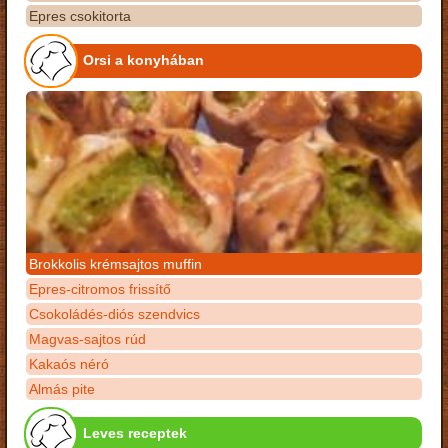
Epres csokitorta
Orsi a konyhában
Brokkolis krémsajtos muffin
Epres-citromos frissítő
Csokoládés-diós szendvics
Magvas-sajtos rúd
Kakaós néró
Almás pite
Leves receptek