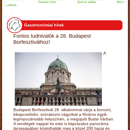
Tiramisu torta
Quinoa saláta
Mandulás kifli
lőfánk
Gasztronómiai hírek
Fontos tudnivalók a 28. Budapest
Borfesztiválhoz!
A
Budapest Borfesztivál 28. alkalommal várja a borozni,
kikapcsolódni, szórakozni vágyókat a főváros egyik
legimpozánsabb helyszínén, a megújuló Budai Várban.
A vendégek nappal és este is káprázatos panoráma
társaságában kóstolhatják meg a közel 200 hazai és