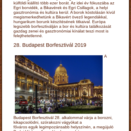
külföldi kiállító több ezer borát. Az idei év fókuszába az
Egri borvidék, a Bikavérek és Egri Csillagok, a helyi
gasztronómia és kultúra kerül. A borok kóstolásán kívül
megismerkedhetünk a Bikavért övező legendákkal,
hungarikum borunk készítésének titkaival. Európa
legszebb borfesztiválján a bor és kultúra találkozását
gazdag zenei és gasztronómiai kínálat teszi most is
felejthetetlenné.
28. Budapest Borfesztivál 2019
A
Budapest Borfesztivál 28. alkalommal várja a borozni,
kikapcsolódni, szórakozni vágyókat a
főváros egyik legimpozánsabb helyszínén, a megújuló