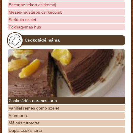
Baconbe tekert csirkemáj
Mézes-mustáros csirkecomb
Stefánia szelet
Fokhagymás hús
Csokoládé mánia
Csokoládés-narancs torta
Vaníliakrémes gomb szelet
Atomtorta
Málnás túrótorta
Dupla csokis torta