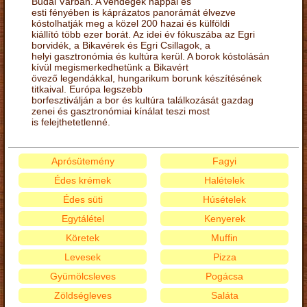
Budai Várban. A vendégek nappal és
esti fényében is káprázatos panorámát élvezve
kóstolhatják meg a közel 200 hazai és külföldi
kiállító több ezer borát. Az idei év fókuszába az Egri
borvidék, a Bikavérek és Egri Csillagok, a
helyi gasztronómia és kultúra kerül. A borok kóstolásán
kívül megismerkedhetünk a Bikavért
övező legendákkal, hungarikum borunk készítésének
titkaival. Európa legszebb
borfesztiválján a bor és kultúra találkozását gazdag
zenei és gasztronómiai kínálat teszi most
is felejthetetlenné.
Aprósütemény
Fagyi
Édes krémek
Halételek
Édes süti
Húsételek
Egytálétel
Kenyerek
Köretek
Muffin
Levesek
Pizza
Gyümölcsleves
Pogácsa
Zöldségleves
Saláta