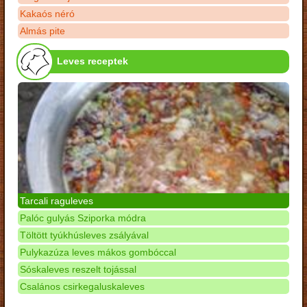
Kakaós néró
Almás pite
Leves receptek
Tarcali raguleves
Palóc gulyás Sziporka módra
Töltött tyúkhúsleves zsályával
Pulykazúza leves mákos gombóccal
Sóskaleves reszelt tojással
Csalános csirkegaluskaleves