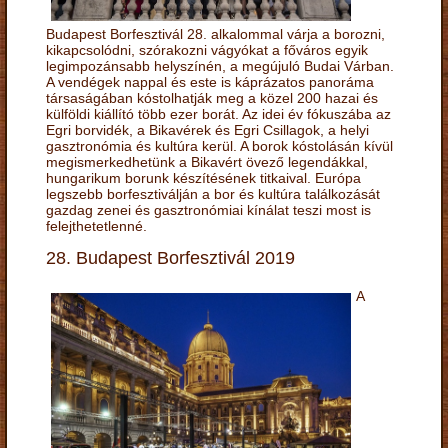
Budapest Borfesztivál 28. alkalommal várja a borozni,
kikapcsolódni, szórakozni vágyókat a főváros egyik
legimpozánsabb helyszínén, a megújuló Budai Várban.
A vendégek nappal és este is káprázatos panoráma
társaságában kóstolhatják meg a közel 200 hazai és
külföldi kiállító több ezer borát. Az idei év fókuszába az
Egri borvidék, a Bikavérek és Egri Csillagok, a helyi
gasztronómia és kultúra kerül. A borok kóstolásán kívül
megismerkedhetünk a Bikavért övező legendákkal,
hungarikum borunk készítésének titkaival. Európa
legszebb borfesztiválján a bor és kultúra találkozását
gazdag zenei és gasztronómiai kínálat teszi most is
felejthetetlenné.
28. Budapest Borfesztivál 2019
A