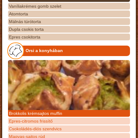
Vaníliakrémes gomb szelet
Atomtorta
Málnás túrótorta
Dupla csokis torta
Epres csokitorta
Orsi a konyhában
Brokkolis krémsajtos muffin
Epres-citromos frissítő
Csokoládés-diós szendvics
Magvas-sajtos rúd