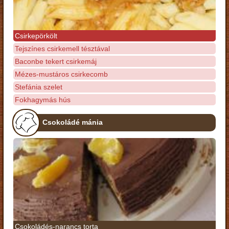
Csirkepörkölt
Tejszínes csirkemell tésztával
Baconbe tekert csirkemáj
Mézes-mustáros csirkecomb
Stefánia szelet
Fokhagymás hús
Csokoládé mánia
Csokoládés-narancs torta