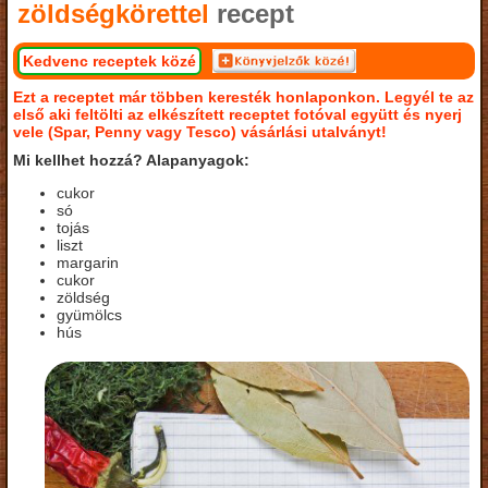
zöldségkörettel
recept
Kedvenc receptek közé
Ezt a receptet már többen keresték honlaponkon. Legyél te az
első aki feltölti az elkészített receptet fotóval együtt és nyerj
vele (Spar, Penny vagy Tesco) vásárlási utalványt!
Mi kellhet hozzá? Alapanyagok:
cukor
só
tojás
liszt
margarin
cukor
zöldség
gyümölcs
hús