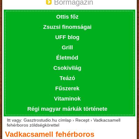
Bormagazin
Ottis főz
Zsuzsi finomságai
UFF blog
Grill
Életmód
Csokivilág
Teázó
Fűszerek
Vitaminok
Régi magyar márkák története
Itt vagy: Gasztrostudio.hu címlap › Recept › Vadkacsamell
fehérboros zöldségkörettel
Vadkacsamell fehérboros