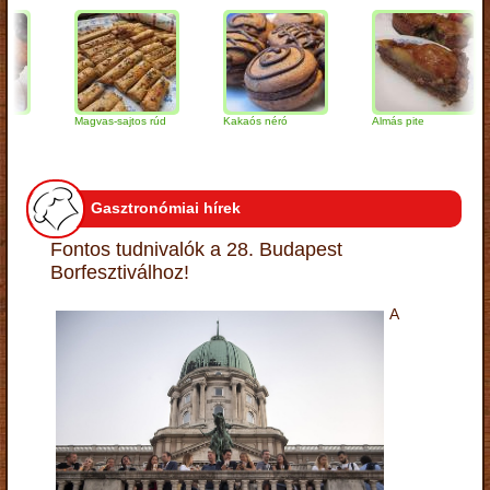
Magvas-sajtos rúd
Kakaós néró
Almás pite
Gasztronómiai hírek
Fontos tudnivalók a 28. Budapest
Borfesztiválhoz!
A