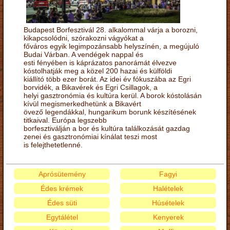
Budapest Borfesztivál 28. alkalommal várja a borozni,
kikapcsolódni, szórakozni vágyókat a
főváros egyik legimpozánsabb helyszínén, a megújuló
Budai Várban. A vendégek nappal és
esti fényében is káprázatos panorámát élvezve
kóstolhatják meg a közel 200 hazai és külföldi
kiállító több ezer borát. Az idei év fókuszába az Egri
borvidék, a Bikavérek és Egri Csillagok, a
helyi gasztronómia és kultúra kerül. A borok kóstolásán
kívül megismerkedhetünk a Bikavért
övező legendákkal, hungarikum borunk készítésének
titkaival. Európa legszebb
borfesztiválján a bor és kultúra találkozását gazdag
zenei és gasztronómiai kínálat teszi most
is felejthetetlenné.
Aprósütemény
Fagyi
Édes krémek
Halételek
Édes süti
Húsételek
Egytálétel
Kenyerek