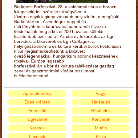
Budapest Borfesztivál 28. alkalommal várja a borozni,
kikapcsolódni, szórakozni vágyókat a
főváros egyik legimpozánsabb helyszínén, a megújuló
Budai Várban. A vendégek nappal és
esti fényében is káprázatos panorámát élvezve
kóstolhatják meg a közel 200 hazai és külföldi
kiállító több ezer borát. Az idei év fókuszába az Egri
borvidék, a Bikavérek és Egri Csillagok, a
helyi gasztronómia és kultúra kerül. A borok kóstolásán
kívül megismerkedhetünk a Bikavért
övező legendákkal, hungarikum borunk készítésének
titkaival. Európa legszebb
borfesztiválján a bor és kultúra találkozását gazdag
zenei és gasztronómiai kínálat teszi most
is felejthetetlenné.
Aprósütemény
Fagyi
Édes krémek
Halételek
Édes süti
Húsételek
Egytálétel
Kenyerek
Köretek
Muffin
Levesek
Pizza