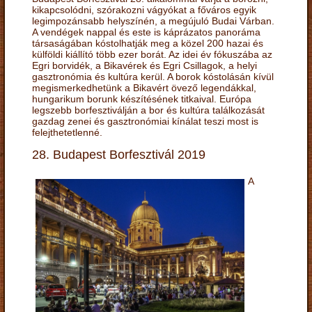
kikapcsolódni, szórakozni vágyókat a főváros egyik
legimpozánsabb helyszínén, a megújuló Budai Várban.
A vendégek nappal és este is káprázatos panoráma
társaságában kóstolhatják meg a közel 200 hazai és
külföldi kiállító több ezer borát. Az idei év fókuszába az
Egri borvidék, a Bikavérek és Egri Csillagok, a helyi
gasztronómia és kultúra kerül. A borok kóstolásán kívül
megismerkedhetünk a Bikavért övező legendákkal,
hungarikum borunk készítésének titkaival. Európa
legszebb borfesztiválján a bor és kultúra találkozását
gazdag zenei és gasztronómiai kínálat teszi most is
felejthetetlenné.
28. Budapest Borfesztivál 2019
A