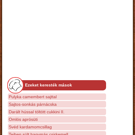
Ezeket keresték mások
Pulyka camembert sajttal
Sajtos-sonkás párnácska
Darált hússal töltött cukkini II.
Omlós aprósüti
Svéd kardamomcsillag
Tejben sült hagymás csirkemell