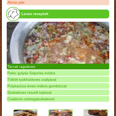
Almás pite
Leves receptek
Tarcali raguleves
Palóc gulyás Sziporka módra
Töltött tyúkhúsleves zsályával
Pulykazúza leves mákos gombóccal
Sóskaleves reszelt tojással
Csalános csirkegaluskaleves