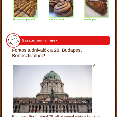
Magvas-sajtos rúd
Kakaós néró
Almás pite
Zab
túr
Gasztronómiai hírek
Fontos tudnivalók a 28. Budapest
Borfesztiválhoz!
A
Budapest Borfesztivál 28. alkalommal várja a borozni,