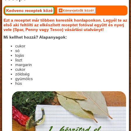
Kedvenc receptek közé
Ezt a receptet már többen keresték honlaponkon. Legyél te az
első aki feltölti az elkészített receptet fotóval együtt és nyerj
vele (Spar, Penny vagy Tesco) vásárlási utalványt!
Mi kellhet hozzá? Alapanyagok:
cukor
só
tojás
liszt
margarin
cukor
zöldség
gyümölcs
hús