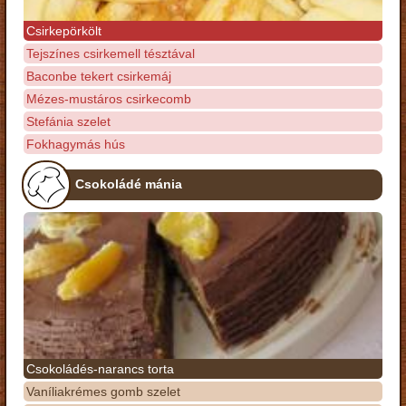
Csirkepörkölt
Tejszínes csirkemell tésztával
Baconbe tekert csirkemáj
Mézes-mustáros csirkecomb
Stefánia szelet
Fokhagymás hús
Csokoládé mánia
Csokoládés-narancs torta
Vaníliakrémes gomb szelet