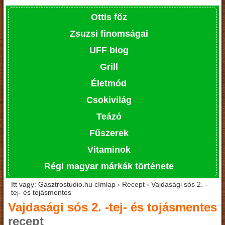
Ottis főz
Zsuzsi finomságai
UFF blog
Grill
Életmód
Csokivilág
Teázó
Fűszerek
Vitaminok
Régi magyar márkák története
Itt vagy: Gasztrostudio.hu címlap › Recept › Vajdasági sós 2. -
tej- és tojásmentes
Vajdasági sós 2. -tej- és tojásmentes
recept