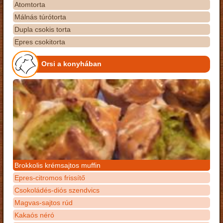
Atomtorta
Málnás túrótorta
Dupla csokis torta
Epres csokitorta
Orsi a konyhában
Brokkolis krémsajtos muffin
Epres-citromos frissítő
Csokoládés-diós szendvics
Magvas-sajtos rúd
Kakaós néró