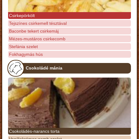
Csirkepörkölt
Tejszínes csirkemell tésztával
Baconbe tekert csirkemáj
Mézes-mustáros csirkecomb
Stefánia szelet
Fokhagymás hús
Csokoládé mánia
Csokoládés-narancs torta