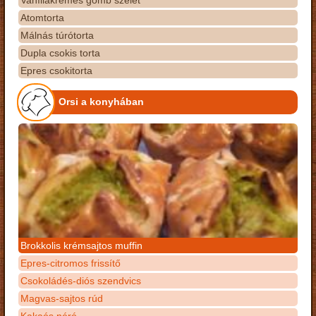
Vaníliakrémes gomb szelet
Atomtorta
Málnás túrótorta
Dupla csokis torta
Epres csokitorta
Orsi a konyhában
Brokkolis krémsajtos muffin
Epres-citromos frissítő
Csokoládés-diós szendvics
Magvas-sajtos rúd