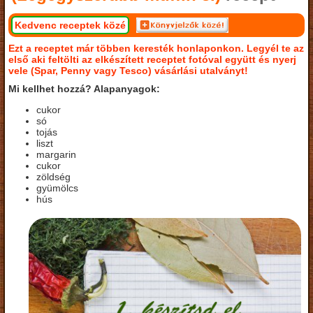
Kedvenc receptek közé
Ezt a receptet már többen keresték honlaponkon. Legyél te az
első aki feltölti az elkészített receptet fotóval együtt és nyerj
vele (Spar, Penny vagy Tesco) vásárlási utalványt!
Mi kellhet hozzá? Alapanyagok:
cukor
só
tojás
liszt
margarin
cukor
zöldség
gyümölcs
hús