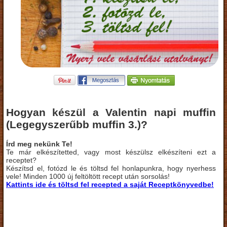
Hogyan készül a Valentin napi muffin
(Legegyszerűbb muffin 3.)?
Írd meg nekünk Te!
Te már elkészítetted, vagy most készülsz elkészíteni ezt a
receptet?
Készítsd el, fotózd le és töltsd fel honlapunkra, hogy nyerhess
vele! Minden 1000 új feltöltött recept után sorsolás!
Kattints ide és töltsd fel recepted a saját Receptkönyvedbe!