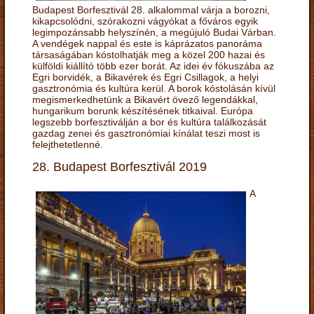
Budapest Borfesztivál 28. alkalommal várja a borozni,
kikapcsolódni, szórakozni vágyókat a főváros egyik
legimpozánsabb helyszínén, a megújuló Budai Várban.
A vendégek nappal és este is káprázatos panoráma
társaságában kóstolhatják meg a közel 200 hazai és
külföldi kiállító több ezer borát. Az idei év fókuszába az
Egri borvidék, a Bikavérek és Egri Csillagok, a helyi
gasztronómia és kultúra kerül. A borok kóstolásán kívül
megismerkedhetünk a Bikavért övező legendákkal,
hungarikum borunk készítésének titkaival. Európa
legszebb borfesztiválján a bor és kultúra találkozását
gazdag zenei és gasztronómiai kínálat teszi most is
felejthetetlenné.
28. Budapest Borfesztivál 2019
A