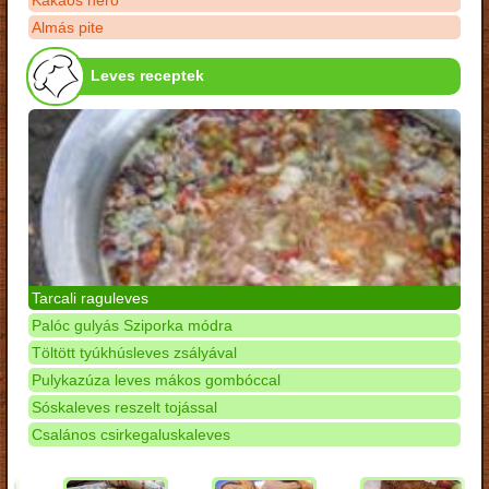
Kakaós néró
Almás pite
Leves receptek
Tarcali raguleves
Palóc gulyás Sziporka módra
Töltött tyúkhúsleves zsályával
Pulykazúza leves mákos gombóccal
Sóskaleves reszelt tojással
Csalános csirkegaluskaleves