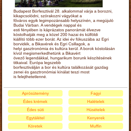
Budapest Borfesztivál 28. alkalommal várja a borozni,
kikapcsolódni, szórakozni vágyókat a
főváros egyik legimpozánsabb helyszínén, a megújuló
Budai Várban. A vendégek nappal és
esti fényében is káprázatos panorámát élvezve
kóstolhatják meg a közel 200 hazai és külföldi
kiállító több ezer borát. Az idei év fókuszába az Egri
borvidék, a Bikavérek és Egri Csillagok, a
helyi gasztronómia és kultúra kerül. A borok kóstolásán
kívül megismerkedhetünk a Bikavért
övező legendákkal, hungarikum borunk készítésének
titkaival. Európa legszebb
borfesztiválján a bor és kultúra találkozását gazdag
zenei és gasztronómiai kínálat teszi most
is felejthetetlenné.
Aprósütemény
Fagyi
Édes krémek
Halételek
Édes süti
Húsételek
Egytálétel
Kenyerek
Köretek
Muffin