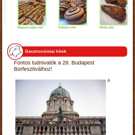
Magvas-sajtos rúd
Kakaós néró
Almás pite
Z
t
Gasztronómiai hírek
Fontos tudnivalók a 28. Budapest
Borfesztiválhoz!
A