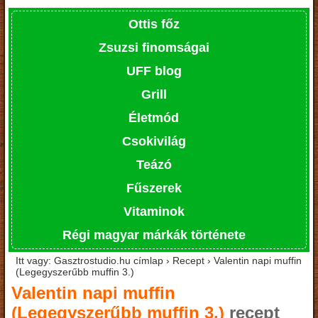
Ottis főz
Zsuzsi finomságai
UFF blog
Grill
Életmód
Csokivilág
Teázó
Fűszerek
Vitaminok
Régi magyar márkák története
Itt vagy: Gasztrostudio.hu címlap › Recept › Valentin napi muffin
(Legegyszerűbb muffin 3.)
Valentin napi muffin
(Legegyszerűbb muffin 3.)
recept