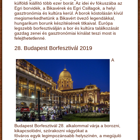
külföldi kiállító több ezer borát. Az idei év fókuszába az
Egri borvidék, a Bikavérek és Egri Csillagok, a helyi
gasztronómia és kultúra kerül. A borok kóstolásán kívül
megismerkedhetünk a Bikavért övező legendákkal,
hungarikum borunk készítésének titkaival. Európa
legszebb borfesztiválján a bor és kultúra találkozását
gazdag zenei és gasztronómiai kínálat teszi most is
felejthetetlenné.
28. Budapest Borfesztivál 2019
A
Budapest Borfesztivál 28. alkalommal várja a borozni,
kikapcsolódni, szórakozni vágyókat a
főváros egyik legimpozánsabb helyszínén, a megújuló