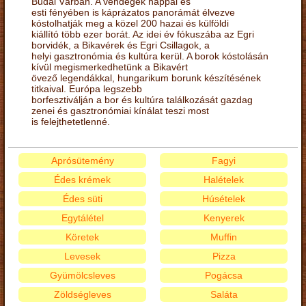
Budai Várban. A vendégek nappal és
esti fényében is káprázatos panorámát élvezve
kóstolhatják meg a közel 200 hazai és külföldi
kiállító több ezer borát. Az idei év fókuszába az Egri
borvidék, a Bikavérek és Egri Csillagok, a
helyi gasztronómia és kultúra kerül. A borok kóstolásán
kívül megismerkedhetünk a Bikavért
övező legendákkal, hungarikum borunk készítésének
titkaival. Európa legszebb
borfesztiválján a bor és kultúra találkozását gazdag
zenei és gasztronómiai kínálat teszi most
is felejthetetlenné.
Aprósütemény
Fagyi
Édes krémek
Halételek
Édes süti
Húsételek
Egytálétel
Kenyerek
Köretek
Muffin
Levesek
Pizza
Gyümölcsleves
Pogácsa
Zöldségleves
Saláta