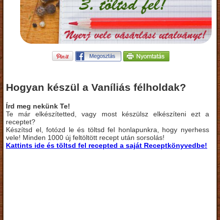
Hogyan készül a Vaníliás félholdak?
Írd meg nekünk Te!
Te már elkészítetted, vagy most készülsz elkészíteni ezt a
receptet?
Készítsd el, fotózd le és töltsd fel honlapunkra, hogy nyerhess
vele! Minden 1000 új feltöltött recept után sorsolás!
Kattints ide és töltsd fel recepted a saját Receptkönyvedbe!