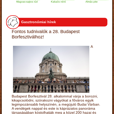
Magvas-sajtos rúd
Kakaós néró
Almás pite
Gasztronómiai hírek
Fontos tudnivalók a 28. Budapest
Borfesztiválhoz!
A
Budapest Borfesztivál 28. alkalommal várja a borozni,
kikapcsolódni, szórakozni vágyókat a főváros egyik
legimpozánsabb helyszínén, a megújuló Budai Várban.
A vendégek nappal és este is káprázatos panoráma
társaságában kóstolhatják meg a közel 200 hazai és