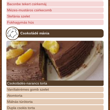
Baconbe tekert csirkemáj
Mézes-mustáros csirkecomb
Stefánia szelet
Fokhagymás hús
Csokoládé mánia
Csokoládés-narancs torta
Vaníliakrémes gomb szelet
Atomtorta
Málnás túrótorta
Dupla csokis torta