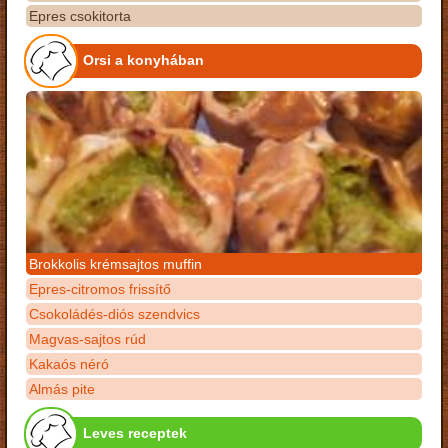
Epres csokitorta
Orsi a konyhában
Brokkolis krémsajtos muffin
Epres-citromos frissítő
Csokoládés-diós szendvics
Magvas-sajtos rúd
Kakaós néró
Almás pite
Leves receptek