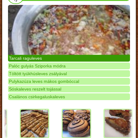
Tarcali raguleves
Palóc gulyás Sziporka módra
Töltött tyúkhúsleves zsályával
Pulykazúza leves mákos gombóccal
Sóskaleves reszelt tojással
Csalános csirkegaluskaleves