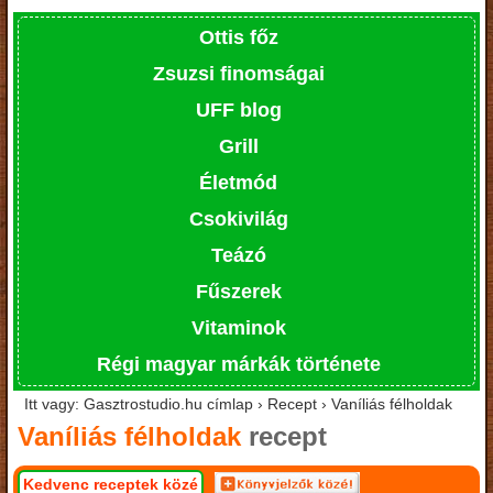
Ottis főz
Zsuzsi finomságai
UFF blog
Grill
Életmód
Csokivilág
Teázó
Fűszerek
Vitaminok
Régi magyar márkák története
Itt vagy: Gasztrostudio.hu címlap › Recept › Vaníliás félholdak
Vaníliás félholdak
recept
Kedvenc receptek közé