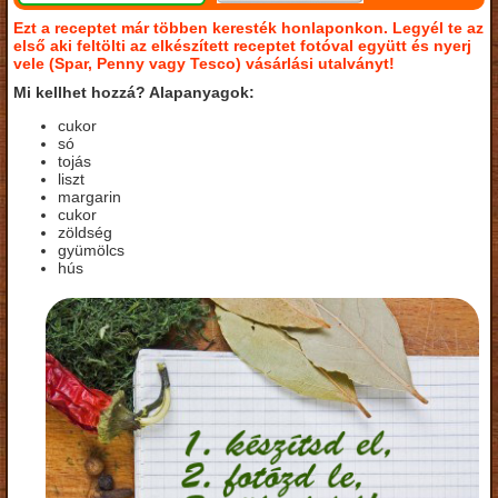
Ezt a receptet már többen keresték honlaponkon. Legyél te az
első aki feltölti az elkészített receptet fotóval együtt és nyerj
vele (Spar, Penny vagy Tesco) vásárlási utalványt!
Mi kellhet hozzá? Alapanyagok:
cukor
só
tojás
liszt
margarin
cukor
zöldség
gyümölcs
hús