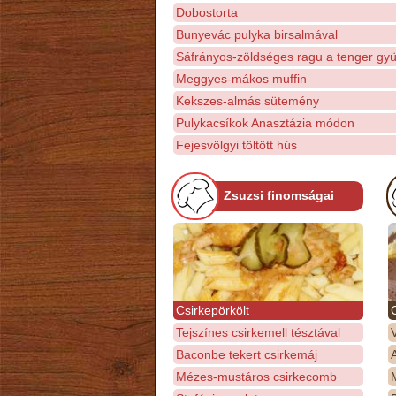
Dobostorta
Bunyevác pulyka birsalmával
Sáfrányos-zöldséges ragu a tenger gy
Meggyes-mákos muffin
Kekszes-almás sütemény
Pulykacsíkok Anasztázia módon
Fejesvölgyi töltött hús
Zsuzsi finomságai
Csirkepörkölt
Tejszínes csirkemell tésztával
Baconbe tekert csirkemáj
Mézes-mustáros csirkecomb
M