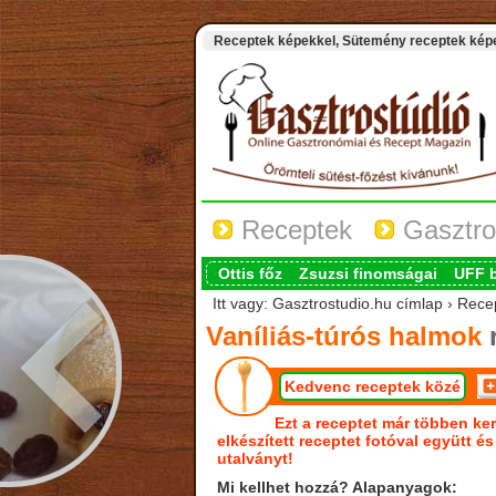
Receptek képekkel, Sütemény receptek képek
Receptek
Gasztro
Ottis főz
Zsuzsi finomságai
UFF 
Itt vagy: Gasztrostudio.hu címlap › Rece
Vaníliás-túrós halmok
r
Kedvenc receptek közé
Ezt a receptet már többen ker
elkészített receptet fotóval együtt é
utalványt!
Mi kellhet hozzá? Alapanyagok: