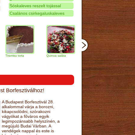
Sóskaleves reszelt tojással
Csalános csirkegaluskaleves
isu torta
Quinoa saláta
Mandulás kifli
Csokoládés-
narancs torta
t Borfesztiválhoz!
A Budapest Borfesztivál 28.
alkalommal várja a borozni,
kikapcsolódni, szórakozni
vágyókat a főváros egyik
legimpozánsabb helyszínén, a
megújuló Budai Várban. A
vendégek nappal és este is