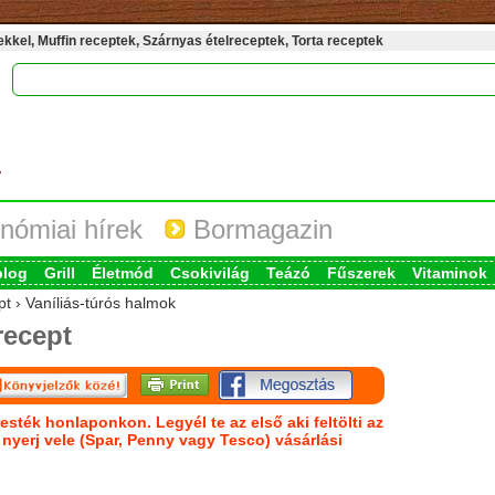
kel, Muffin receptek, Szárnyas ételreceptek, Torta receptek
nómiai hírek
Bormagazin
blog
Grill
Életmód
Csokivilág
Teázó
Fűszerek
Vitaminok
pt › Vaníliás-túrós halmok
ecept
esték honlaponkon. Legyél te az első aki feltölti az
s nyerj vele (Spar, Penny vagy Tesco) vásárlási