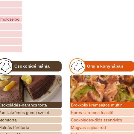
ümölcseiből
Csokoládé mánia
Orsi a konyhában
Csokoládés-narancs torta
Brokkolis krémsajtos muffin
Vaníliakrémes gomb szelet
Epres-citromos frissítő
Atomtorta
Csokoládés-diós szendvics
álnás túrótorta
Magvas-sajtos rúd