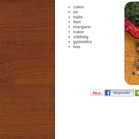
cukor
só
tojás
liszt
margarin
cukor
zöldség
gyümölcs
hús