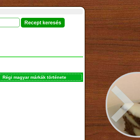
Régi magyar márkák története