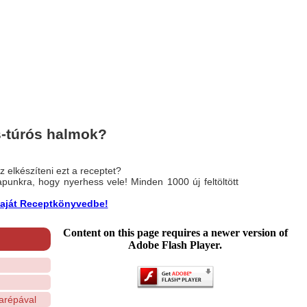
s-túrós halmok?
 elkészíteni ezt a receptet?
nlapunkra, hogy nyerhess vele! Minden 1000 új feltöltött
a saját Receptkönyvedbe!
Content on this page requires a newer version of
Adobe Flash Player.
arépával