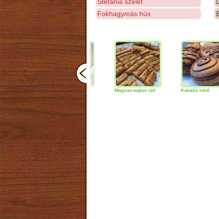
Stefánia szelet
D
Fokhagymás hús
E
Csokoládés-diós
Magvas-sajtos rúd
Kakaós néró
szendvics