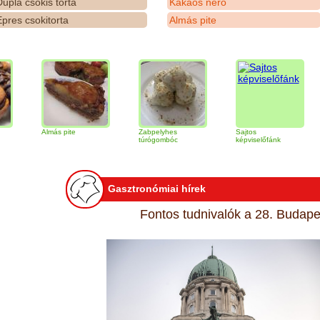
upla csokis torta
Kakaós néró
pres csokitorta
Almás pite
Almás pite
Zabpelyhes
Sajtos
Tiram
túrógombóc
képviselőfánk
Gasztronómiai hírek
Fontos tudnivalók a 28. Budapes