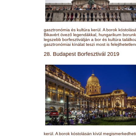
gasztronómia és kultúra kerül. A borok kóstolá
Bikavért övező legendákkal, hungarikum borunk 
legszebb borfesztiválján a bor és kultúra találk
gasztronómiai kínálat teszi most is felejthetetlen
28. Budapest Borfesztivál 2019
kerül. A borok kóstolásán kívül megismerkedhet