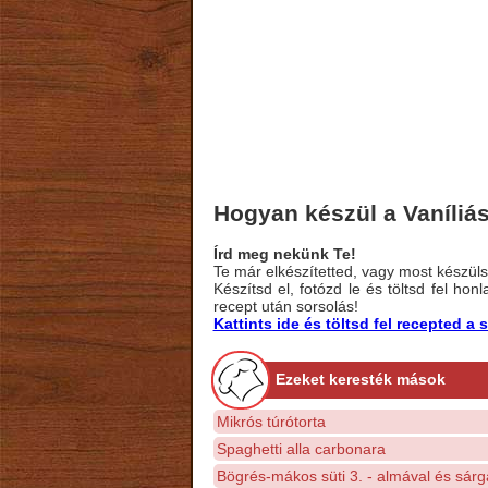
Hogyan készül a Vaníliá
Írd meg nekünk Te!
Te már elkészítetted, vagy most készülsz
Készítsd el, fotózd le és töltsd fel ho
recept után sorsolás!
Kattints ide és töltsd fel recepted 
Ezeket keresték mások
Mikrós túrótorta
Spaghetti alla carbonara
Bögrés-mákos süti 3. - almával és sárg