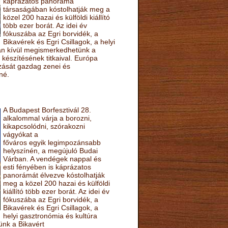
káprázatos panoráma
társaságában kóstolhatják meg a
közel 200 hazai és külföldi kiállító
több ezer borát. Az idei év
fókuszába az Egri borvidék, a
Bikavérek és Egri Csillagok, a helyi
sán kívül megismerkedhetünk a
készítésének titkaival. Európa
ozását gazdag zenei és
né.
A Budapest Borfesztivál 28.
alkalommal várja a borozni,
kikapcsolódni, szórakozni
vágyókat a
főváros egyik legimpozánsabb
helyszínén, a megújuló Budai
Várban. A vendégek nappal és
esti fényében is káprázatos
panorámát élvezve kóstolhatják
meg a közel 200 hazai és külföldi
kiállító több ezer borát. Az idei év
fókuszába az Egri borvidék, a
Bikavérek és Egri Csillagok, a
helyi gasztronómia és kultúra
ünk a Bikavért