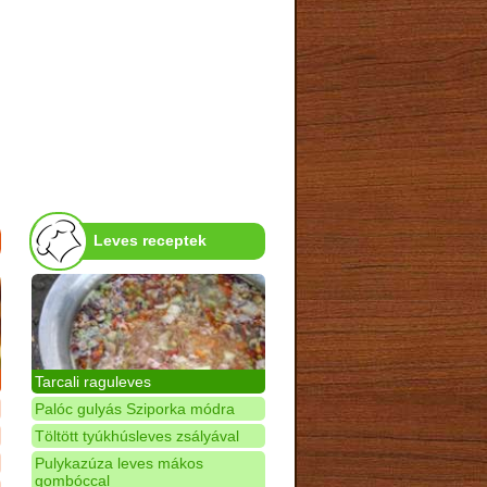
Leves receptek
Tarcali raguleves
Palóc gulyás Sziporka módra
Töltött tyúkhúsleves zsályával
Pulykazúza leves mákos
gombóccal