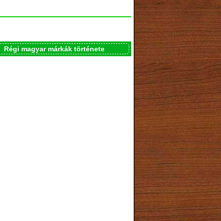
Régi magyar márkák története