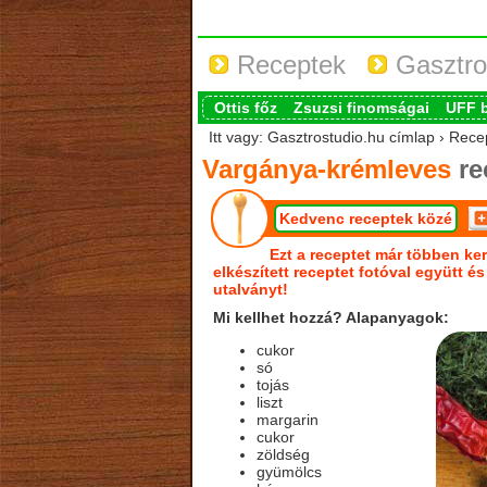
Receptek
Gasztro
Ottis főz
Zsuzsi finomságai
UFF 
Itt vagy: Gasztrostudio.hu címlap › Rec
Vargánya-krémleves
re
Kedvenc receptek közé
Ezt a receptet már többen ker
elkészített receptet fotóval együtt é
utalványt!
Mi kellhet hozzá? Alapanyagok:
cukor
só
tojás
liszt
margarin
cukor
zöldség
gyümölcs