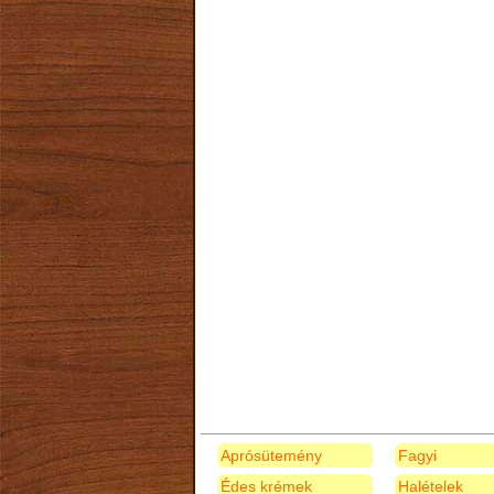
Aprósütemény
Fagyi
Édes krémek
Halételek