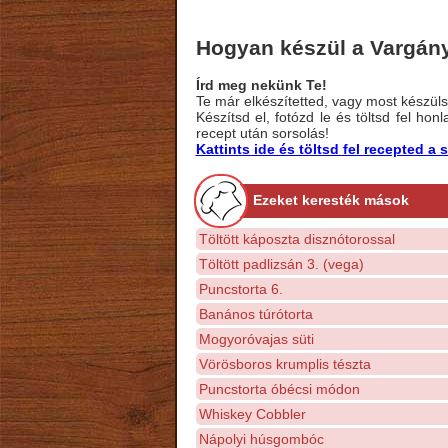
Hogyan készül a Vargán
Írd meg nekünk Te!
Te már elkészítetted, vagy most készülsz
Készítsd el, fotózd le és töltsd fel ho
recept után sorsolás!
Kattints ide és töltsd fel recepted 
Ezeket keresték mások
Töltött káposzta disznótorossal
Töltött padlizsán 3. (vega)
Puncstorta 6.
Banános túrótorta
Mogyoróvajas süti
Vörösboros krumplis tészta
Puncstorta óbécsi módon
Whiskey Cobbler
Nápolyi húsgombóc