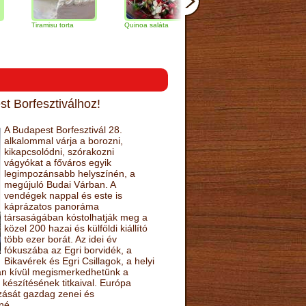
Tiramisu torta
Quinoa saláta
Mandulás kifli
Csokol
naranc
t Borfesztiválhoz!
A Budapest Borfesztivál 28.
alkalommal várja a borozni,
kikapcsolódni, szórakozni
vágyókat a főváros egyik
legimpozánsabb helyszínén, a
megújuló Budai Várban. A
vendégek nappal és este is
káprázatos panoráma
társaságában kóstolhatják meg a
közel 200 hazai és külföldi kiállító
több ezer borát. Az idei év
fókuszába az Egri borvidék, a
Bikavérek és Egri Csillagok, a helyi
sán kívül megismerkedhetünk a
készítésének titkaival. Európa
ozását gazdag zenei és
né.