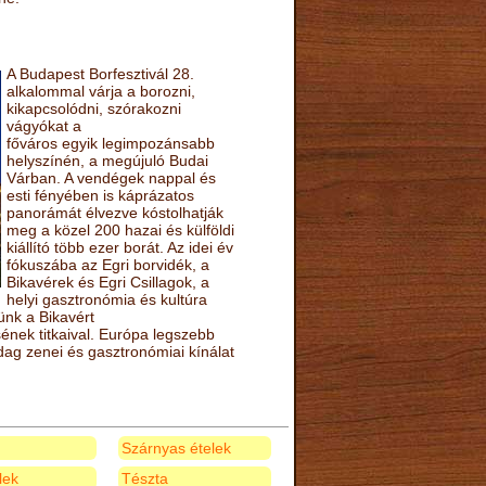
A Budapest Borfesztivál 28.
alkalommal várja a borozni,
kikapcsolódni, szórakozni
vágyókat a
főváros egyik legimpozánsabb
helyszínén, a megújuló Budai
Várban. A vendégek nappal és
esti fényében is káprázatos
panorámát élvezve kóstolhatják
meg a közel 200 hazai és külföldi
kiállító több ezer borát. Az idei év
fókuszába az Egri borvidék, a
Bikavérek és Egri Csillagok, a
helyi gasztronómia és kultúra
ünk a Bikavért
nek titkaival. Európa legszebb
zdag zenei és gasztronómiai kínálat
Szárnyas ételek
elek
Tészta