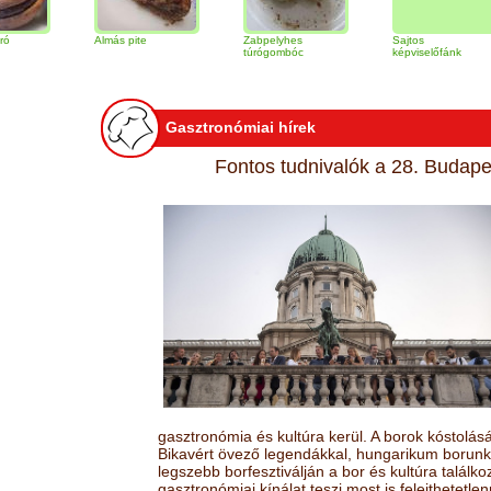
Almás pite
Zabpelyhes
Sajtos
túrógombóc
képviselőfánk
Gasztronómiai hírek
Fontos tudnivalók a 28. Budapes
gasztronómia és kultúra kerül. A borok kóstolá
Bikavért övező legendákkal, hungarikum borunk 
legszebb borfesztiválján a bor és kultúra találk
gasztronómiai kínálat teszi most is felejthetetlen