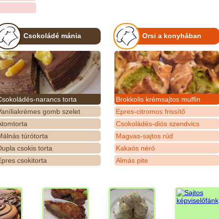
Csokoládé mánia
Orsi a konyhában
Csokoládés-narancs torta
Brokkolis krémsajtos muffin
Vaníliakrémes gomb szelet
Epres-citromos frissítő
Atomtorta
Csokoládés-diós szendvics
álnás túrótorta
Magvas-sajtos rúd
upla csokis torta
Kakaós néró
pres csokitorta
Almás pite