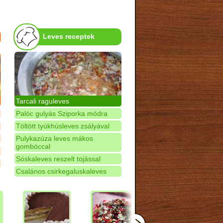
Leves receptek
Tarcali raguleves
Palóc gulyás Sziporka módra
Töltött tyúkhúsleves zsályával
Pulykazúza leves mákos
gombóccal
Sóskaleves reszelt tojással
Csalános csirkegaluskaleves