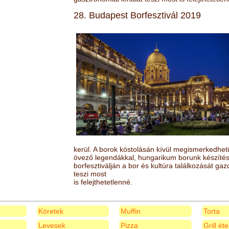
28. Budapest Borfesztivál 2019
kerül. A borok kóstolásán kívül megismerkedhet
övező legendákkal, hungarikum borunk készítésé
borfesztiválján a bor és kultúra találkozását ga
teszi most
is felejthetetlenné.
Köretek
Muffin
Torta
Levesek
Pizza
Grill ét