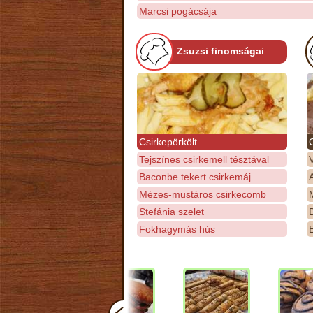
Marcsi pogácsája
Zsuzsi finomságai
Csirkepörkölt
Tejszínes csirkemell tésztával
Baconbe tekert csirkemáj
Mézes-mustáros csirkecomb
M
Stefánia szelet
D
Fokhagymás hús
E