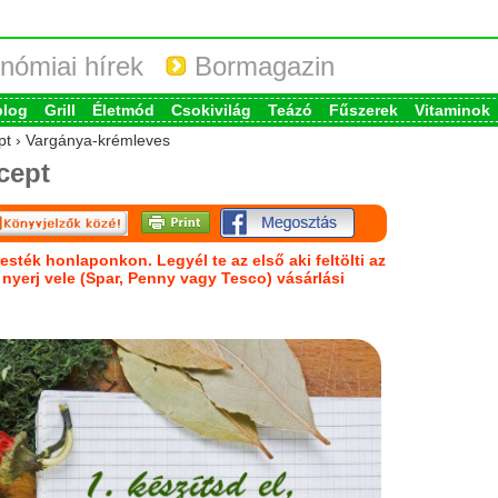
nómiai hírek
Bormagazin
blog
Grill
Életmód
Csokivilág
Teázó
Fűszerek
Vitaminok
ept › Vargánya-krémleves
cept
esték honlaponkon. Legyél te az első aki feltölti az
s nyerj vele (Spar, Penny vagy Tesco) vásárlási