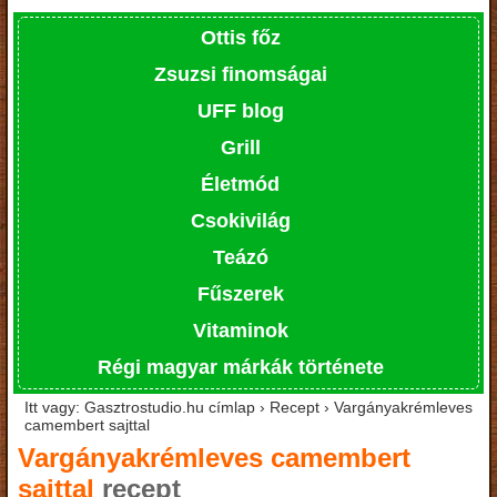
Ottis főz
Zsuzsi finomságai
UFF blog
Grill
Életmód
Csokivilág
Teázó
Fűszerek
Vitaminok
Régi magyar márkák története
Itt vagy: Gasztrostudio.hu címlap › Recept › Vargányakrémleves
camembert sajttal
Vargányakrémleves camembert
sajttal
recept