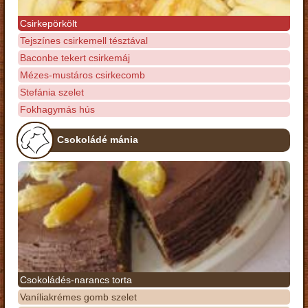
Csirkepörkölt
Tejszínes csirkemell tésztával
Baconbe tekert csirkemáj
Mézes-mustáros csirkecomb
Stefánia szelet
Fokhagymás hús
Csokoládé mánia
Csokoládés-narancs torta
Vaníliakrémes gomb szelet