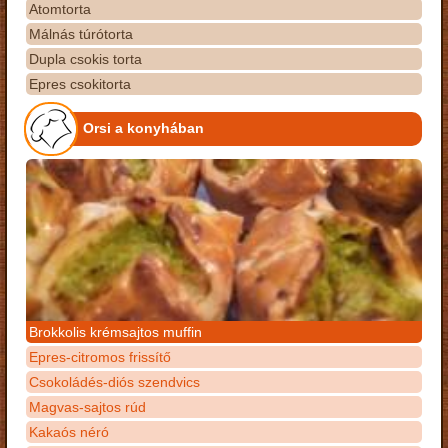
Atomtorta
Málnás túrótorta
Dupla csokis torta
Epres csokitorta
Orsi a konyhában
Brokkolis krémsajtos muffin
Epres-citromos frissítő
Csokoládés-diós szendvics
Magvas-sajtos rúd
Kakaós néró