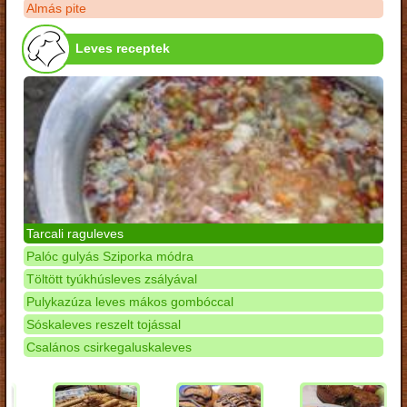
Almás pite
Leves receptek
Tarcali raguleves
Palóc gulyás Sziporka módra
Töltött tyúkhúsleves zsályával
Pulykazúza leves mákos gombóccal
Sóskaleves reszelt tojással
Csalános csirkegaluskaleves