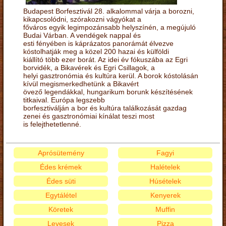
Budapest Borfesztivál 28. alkalommal várja a borozni,
kikapcsolódni, szórakozni vágyókat a
főváros egyik legimpozánsabb helyszínén, a megújuló
Budai Várban. A vendégek nappal és
esti fényében is káprázatos panorámát élvezve
kóstolhatják meg a közel 200 hazai és külföldi
kiállító több ezer borát. Az idei év fókuszába az Egri
borvidék, a Bikavérek és Egri Csillagok, a
helyi gasztronómia és kultúra kerül. A borok kóstolásán
kívül megismerkedhetünk a Bikavért
övező legendákkal, hungarikum borunk készítésének
titkaival. Európa legszebb
borfesztiválján a bor és kultúra találkozását gazdag
zenei és gasztronómiai kínálat teszi most
is felejthetetlenné.
Aprósütemény
Fagyi
Édes krémek
Halételek
Édes süti
Húsételek
Egytálétel
Kenyerek
Köretek
Muffin
Levesek
Pizza