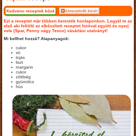
Kedvenc receptek közé
Ezt a receptet már többen keresték honlaponkon. Legyél te az
első aki feltölti az elkészített receptet fotóval együtt és nyerj
vele (Spar, Penny vagy Tesco) vásárlási utalványt!
Mi kellhet hozzá? Alapanyagok:
cukor
só
tojás
liszt
margarin
cukor
zöldség
gyümölcs
hús