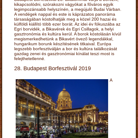
kikapcsolódni, szórakozni vágyókat a főváros egyik
legimpozánsabb helyszínén, a megújuló Budai Várban.
A vendégek nappal és este is káprázatos panoráma
társaságában kóstolhatják meg a közel 200 hazai és
külföldi kiállító több ezer borát. Az idei év fókuszába az
Egri borvidék, a Bikavérek és Egri Csillagok, a helyi
gasztronómia és kultúra kerül. A borok kóstolásán kívül
megismerkedhetünk a Bikavért övező legendákkal,
hungarikum borunk készítésének titkaival. Európa
legszebb borfesztiválján a bor és kultúra találkozását
gazdag zenei és gasztronómiai kínálat teszi most is
felejthetetlenné.
28. Budapest Borfesztivál 2019
A