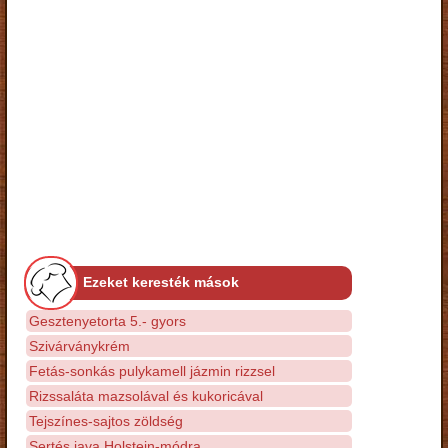
Ezeket keresték mások
Gesztenyetorta 5.- gyors
Szivárványkrém
Fetás-sonkás pulykamell jázmin rizzsel
Rizssaláta mazsolával és kukoricával
Tejszínes-sajtos zöldség
Sertés java Holstein-módra