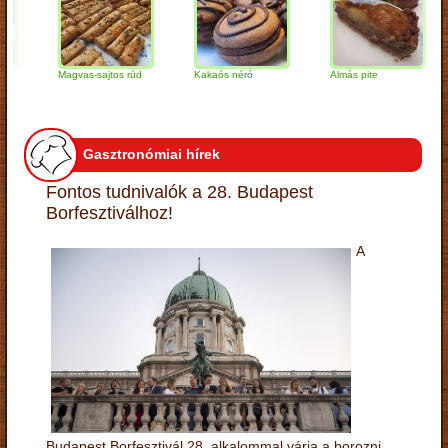
Magvas-sajtos rúd
Kakaós néró
Almás pite
Z
t
Gasztronómiai hírek
Fontos tudnivalók a 28. Budapest
Borfesztiválhoz!
A
Budapest Borfesztivál 28. alkalommal várja a borozni,