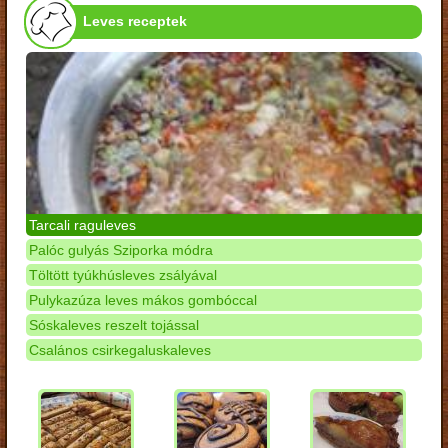
Leves receptek
Tarcali raguleves
Palóc gulyás Sziporka módra
Töltött tyúkhúsleves zsályával
Pulykazúza leves mákos gombóccal
Sóskaleves reszelt tojással
Csalános csirkegaluskaleves