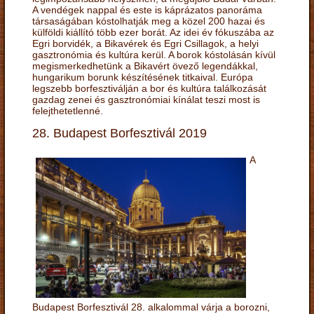
A vendégek nappal és este is káprázatos panoráma
társaságában kóstolhatják meg a közel 200 hazai és
külföldi kiállító több ezer borát. Az idei év fókuszába az
Egri borvidék, a Bikavérek és Egri Csillagok, a helyi
gasztronómia és kultúra kerül. A borok kóstolásán kívül
megismerkedhetünk a Bikavért övező legendákkal,
hungarikum borunk készítésének titkaival. Európa
legszebb borfesztiválján a bor és kultúra találkozását
gazdag zenei és gasztronómiai kínálat teszi most is
felejthetetlenné.
28. Budapest Borfesztivál 2019
A
Budapest Borfesztivál 28. alkalommal várja a borozni,