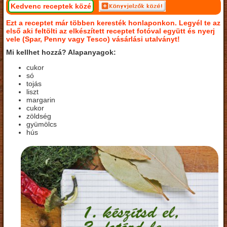
Kedvenc receptek közé
Ezt a receptet már többen keresték honlaponkon. Legyél te az
első aki feltölti az elkészített receptet fotóval együtt és nyerj
vele (Spar, Penny vagy Tesco) vásárlási utalványt!
Mi kellhet hozzá? Alapanyagok:
cukor
só
tojás
liszt
margarin
cukor
zöldség
gyümölcs
hús