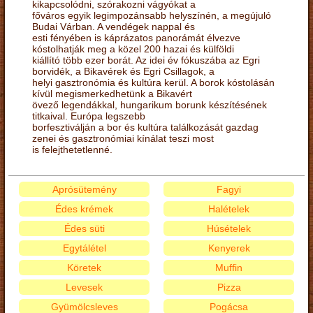
kikapcsolódni, szórakozni vágyókat a
főváros egyik legimpozánsabb helyszínén, a megújuló
Budai Várban. A vendégek nappal és
esti fényében is káprázatos panorámát élvezve
kóstolhatják meg a közel 200 hazai és külföldi
kiállító több ezer borát. Az idei év fókuszába az Egri
borvidék, a Bikavérek és Egri Csillagok, a
helyi gasztronómia és kultúra kerül. A borok kóstolásán
kívül megismerkedhetünk a Bikavért
övező legendákkal, hungarikum borunk készítésének
titkaival. Európa legszebb
borfesztiválján a bor és kultúra találkozását gazdag
zenei és gasztronómiai kínálat teszi most
is felejthetetlenné.
Aprósütemény
Fagyi
Édes krémek
Halételek
Édes süti
Húsételek
Egytálétel
Kenyerek
Köretek
Muffin
Levesek
Pizza
Gyümölcsleves
Pogácsa