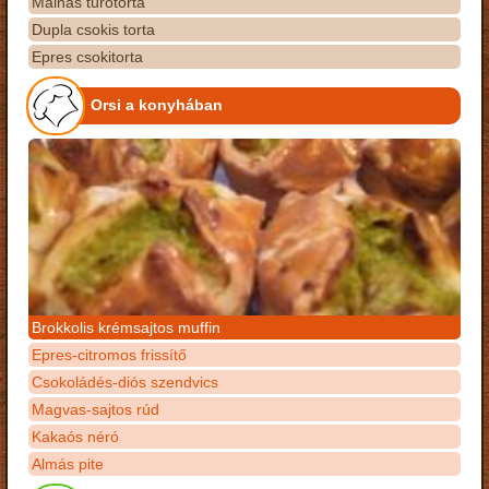
Málnás túrótorta
Dupla csokis torta
Epres csokitorta
Orsi a konyhában
Brokkolis krémsajtos muffin
Epres-citromos frissítő
Csokoládés-diós szendvics
Magvas-sajtos rúd
Kakaós néró
Almás pite