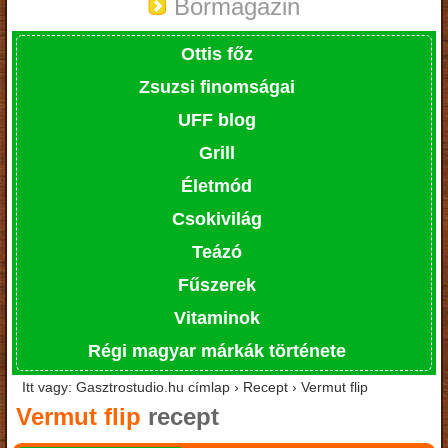
Bormagazin
Ottis főz
Zsuzsi finomságai
UFF blog
Grill
Életmód
Csokivilág
Teázó
Fűszerek
Vitaminok
Régi magyar márkák története
Itt vagy: Gasztrostudio.hu címlap › Recept › Vermut flip
Vermut flip
recept