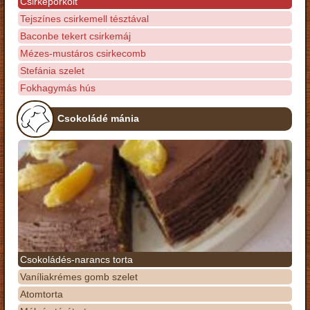
Csirkepörkölt
Tejszínes csirkemell tésztával
Baconbe tekert csirkemáj
Mézes-mustáros csirkecomb
Stefánia szelet
Fokhagymás hús
Csokoládé mánia
Csokoládés-narancs torta
Vaníliakrémes gomb szelet
Atomtorta