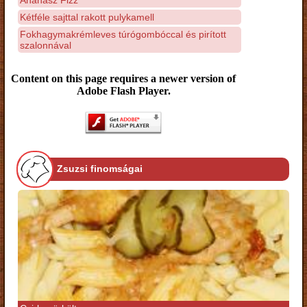
Kétféle sajttal rakott pulykamell
Fokhagymakrémleves túrógombóccal és pirított
szalonnával
Content on this page requires a newer version of
Adobe Flash Player.
Zsuzsi finomságai