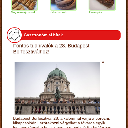
Magvas-sajtos rúd
Kakaós néró
Almás pite
Zabpe
túróg
Gasztronómiai hírek
Fontos tudnivalók a 28. Budapest
Borfesztiválhoz!
A
Budapest Borfesztivál 28. alkalommal várja a borozni,
kikapcsolódni, szórakozni vágyókat a főváros egyik
legimpozánsabb helyszínén, a megújuló Budai Várban.