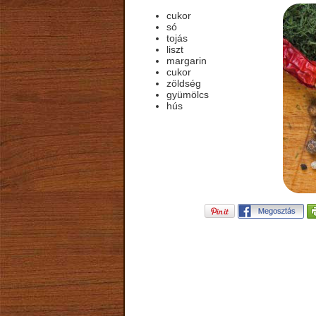
cukor
só
tojás
liszt
margarin
cukor
zöldség
gyümölcs
hús