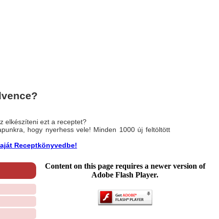
dvence?
 elkészíteni ezt a receptet?
nlapunkra, hogy nyerhess vele! Minden 1000 új feltöltött
a saját Receptkönyvedbe!
Content on this page requires a newer version of
Adobe Flash Player.