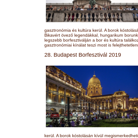
gasztronómia és kultúra kerül. A borok kóstolá
Bikavért övező legendákkal, hungarikum borunk 
legszebb borfesztiválján a bor és kultúra találk
gasztronómiai kínálat teszi most is felejthetetlen
28. Budapest Borfesztivál 2019
kerül. A borok kóstolásán kívül megismerkedhet