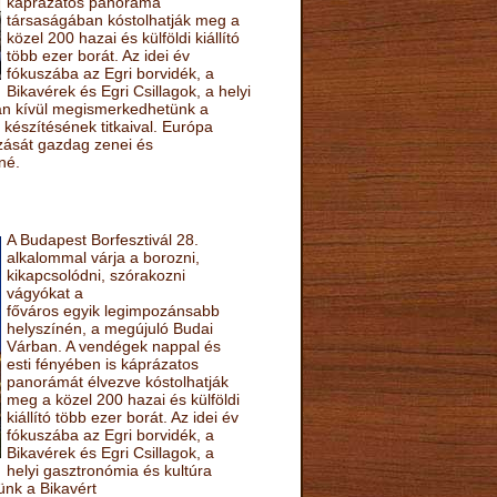
káprázatos panoráma
társaságában kóstolhatják meg a
közel 200 hazai és külföldi kiállító
több ezer borát. Az idei év
fókuszába az Egri borvidék, a
Bikavérek és Egri Csillagok, a helyi
sán kívül megismerkedhetünk a
készítésének titkaival. Európa
ozását gazdag zenei és
né.
A Budapest Borfesztivál 28.
alkalommal várja a borozni,
kikapcsolódni, szórakozni
vágyókat a
főváros egyik legimpozánsabb
helyszínén, a megújuló Budai
Várban. A vendégek nappal és
esti fényében is káprázatos
panorámát élvezve kóstolhatják
meg a közel 200 hazai és külföldi
kiállító több ezer borát. Az idei év
fókuszába az Egri borvidék, a
Bikavérek és Egri Csillagok, a
helyi gasztronómia és kultúra
ünk a Bikavért