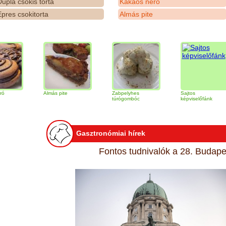
upla csokis torta
Kakaós néró
pres csokitorta
Almás pite
Almás pite
Zabpelyhes
Sajtos
túrógombóc
képviselőfánk
Gasztronómiai hírek
Fontos tudnivalók a 28. Budapes