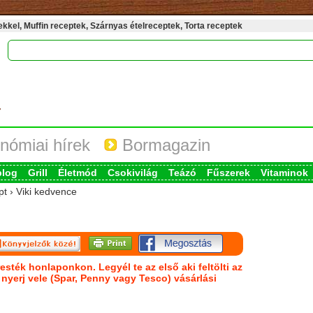
kel, Muffin receptek, Szárnyas ételreceptek, Torta receptek
nómiai hírek
Bormagazin
blog
Grill
Életmód
Csokivilág
Teázó
Fűszerek
Vitaminok
pt › Viki kedvence
esték honlaponkon. Legyél te az első aki feltölti az
s nyerj vele (Spar, Penny vagy Tesco) vásárlási