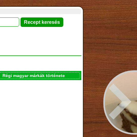
Régi magyar márkák története