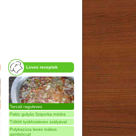
Leves receptek
Tarcali raguleves
Palóc gulyás Sziporka módra
Töltött tyúkhúsleves zsályával
Pulykazúza leves mákos
gombóccal