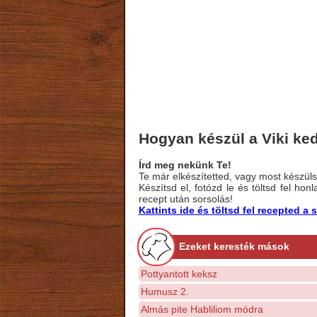
Hogyan készül a Viki ke
Írd meg nekünk Te!
Te már elkészítetted, vagy most készülsz
Készítsd el, fotózd le és töltsd fel ho
recept után sorsolás!
Kattints ide és töltsd fel recepted 
Ezeket keresték mások
Pottyantott keksz
Humusz 2.
Almás pite Habliliom módra