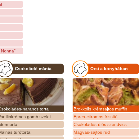
l
a Nonna"
Csokoládé mánia
Orsi a konyhában
Csokoládés-narancs torta
Brokkolis krémsajtos muffin
Vaníliakrémes gomb szelet
Epres-citromos frissítő
Atomtorta
Csokoládés-diós szendvics
álnás túrótorta
Magvas-sajtos rúd