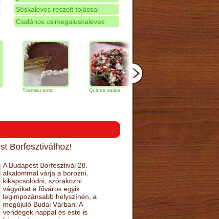
Sóskaleves reszelt tojással
Csalános csirkegaluskaleves
Tiramisu torta
Quinoa saláta
Mandulás kifli
Csokolá
narancs 
t Borfesztiválhoz!
A Budapest Borfesztivál 28.
alkalommal várja a borozni,
kikapcsolódni, szórakozni
vágyókat a főváros egyik
legimpozánsabb helyszínén, a
megújuló Budai Várban. A
vendégek nappal és este is