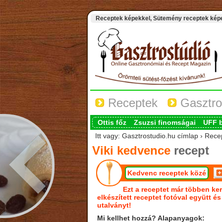
Receptek képekkel, Sütemény receptek képek
Receptek
Gasztro
Ottis főz
Zsuzsi finomságai
UFF 
Itt vagy: Gasztrostudio.hu címlap › Rece
Viki kedvence
recept
Kedvenc receptek közé
Ezt a receptet már többen ker
elkészített receptet fotóval együtt é
utalványt!
Mi kellhet hozzá? Alapanyagok: