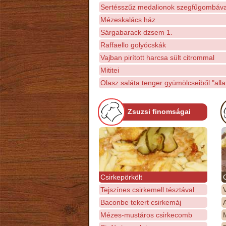
Sertésszűz medalionok szegfűgombáva
Mézeskalács ház
Sárgabarack dzsem 1.
Raffaello golyócskák
Vajban pirított harcsa sült citrommal
Mititei
Olasz saláta tenger gyümölcseiből "all
Zsuzsi finomságai
Csirkepörkölt
Tejszínes csirkemell tésztával
Baconbe tekert csirkemáj
Mézes-mustáros csirkecomb
M