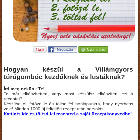
Hogyan készül a Villámgyors
túrógombóc kezdőknek és lustáknak?
Írd meg nekünk Te!
Te már elkészítetted, vagy most készülsz elkészíteni ezt a
receptet?
Készítsd el, fotózd le és töltsd fel honlapunkra, hogy nyerhess
vele! Minden 1000 új feltöltött recept után sorsolás!
Kattints ide és töltsd fel recepted a saját Receptkönyvedbe!