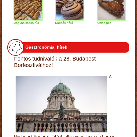
Magvas-sajtos rúd
Kakaós néró
Almás pite
Zabp
túró
Gasztronómiai hírek
Fontos tudnivalók a 28. Budapest
Borfesztiválhoz!
A
Budapest Borfesztivál 28. alkalommal várja a borozni,