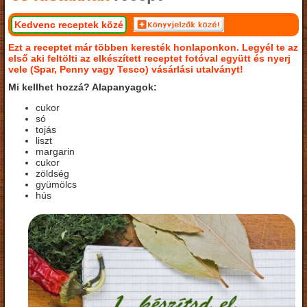
Kedvenc receptek közé
Ezt a receptet már többen keresték honlaponkon. Legyél te az
első aki feltölti az elkészített receptet fotóval együtt és nyerj
vele (Spar, Penny vagy Tesco) vásárlási utalványt!
Mi kellhet hozzá? Alapanyagok:
cukor
só
tojás
liszt
margarin
cukor
zöldség
gyümölcs
hús