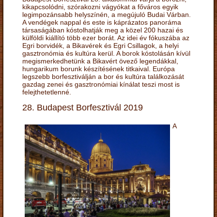
kikapcsolódni, szórakozni vágyókat a főváros egyik
legimpozánsabb helyszínén, a megújuló Budai Várban.
A vendégek nappal és este is káprázatos panoráma
társaságában kóstolhatják meg a közel 200 hazai és
külföldi kiállító több ezer borát. Az idei év fókuszába az
Egri borvidék, a Bikavérek és Egri Csillagok, a helyi
gasztronómia és kultúra kerül. A borok kóstolásán kívül
megismerkedhetünk a Bikavért övező legendákkal,
hungarikum borunk készítésének titkaival. Európa
legszebb borfesztiválján a bor és kultúra találkozását
gazdag zenei és gasztronómiai kínálat teszi most is
felejthetetlenné.
28. Budapest Borfesztivál 2019
A