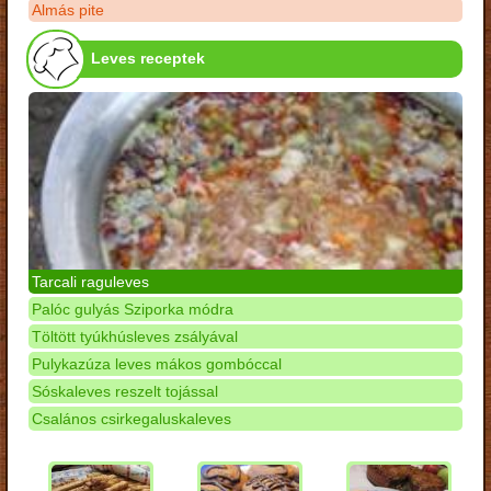
Almás pite
Leves receptek
Tarcali raguleves
Palóc gulyás Sziporka módra
Töltött tyúkhúsleves zsályával
Pulykazúza leves mákos gombóccal
Sóskaleves reszelt tojással
Csalános csirkegaluskaleves