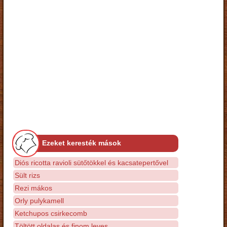
Ezeket keresték mások
Diós ricotta ravioli sütőtökkel és kacsatepertővel
Sült rizs
Rezi mákos
Orly pulykamell
Ketchupos csirkecomb
Töltött oldalas és finom leves