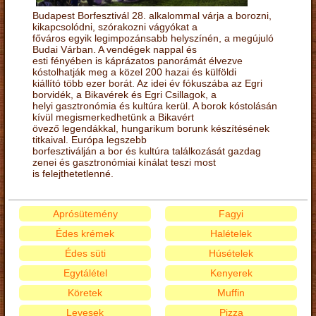
Budapest Borfesztivál 28. alkalommal várja a borozni,
kikapcsolódni, szórakozni vágyókat a
főváros egyik legimpozánsabb helyszínén, a megújuló
Budai Várban. A vendégek nappal és
esti fényében is káprázatos panorámát élvezve
kóstolhatják meg a közel 200 hazai és külföldi
kiállító több ezer borát. Az idei év fókuszába az Egri
borvidék, a Bikavérek és Egri Csillagok, a
helyi gasztronómia és kultúra kerül. A borok kóstolásán
kívül megismerkedhetünk a Bikavért
övező legendákkal, hungarikum borunk készítésének
titkaival. Európa legszebb
borfesztiválján a bor és kultúra találkozását gazdag
zenei és gasztronómiai kínálat teszi most
is felejthetetlenné.
Aprósütemény
Fagyi
Édes krémek
Halételek
Édes süti
Húsételek
Egytálétel
Kenyerek
Köretek
Muffin
Levesek
Pizza