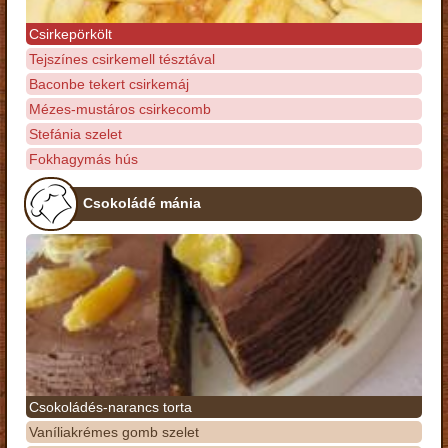
Csirkepörkölt
Tejszínes csirkemell tésztával
Baconbe tekert csirkemáj
Mézes-mustáros csirkecomb
Stefánia szelet
Fokhagymás hús
Csokoládé mánia
Csokoládés-narancs torta
Vaníliakrémes gomb szelet